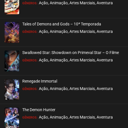
EPISÓDIO 08
Ação, Animação, Artes Marciais, Aventura
GÊNEROS:
setembro 18, 2020
ASSISTIDO
Tales of Demons and Gods – 10ª Temporada
EPISÓDIO 07
Ação, Animação, Artes Marciais, Aventura
GÊNEROS:
setembro 18, 2020
ASSISTIDO
Swallowed Star: Showdown on Primeval Star – O Filme
EPISÓDIO 06
Ação, Animação, Artes Marciais, Aventura
GÊNEROS:
setembro 18, 2020
ASSISTIDO
Renegade Immortal
EPISÓDIO 05
Ação, Animação, Artes Marciais, Aventura
GÊNEROS:
setembro 18, 2020
ASSISTIDO
The Demon Hunter
EPISÓDIO 04
Ação, Animação, Artes Marciais, Aventura
GÊNEROS:
setembro 18, 2020