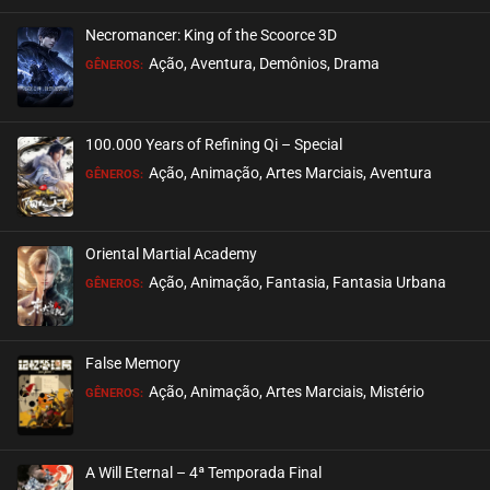
Necromancer: King of the Scoorce 3D
EPISÓDIO 12
Ação, Aventura, Demônios, Drama
GÊNEROS:
setembro 18, 2020
ASSISTIDO
100.000 Years of Refining Qi – Special
EPISÓDIO 11
Ação, Animação, Artes Marciais, Aventura
GÊNEROS:
setembro 18, 2020
ASSISTIDO
Oriental Martial Academy
EPISÓDIO 10
Ação, Animação, Fantasia, Fantasia Urbana
GÊNEROS:
setembro 18, 2020
ASSISTIDO
False Memory
EPISÓDIO 09
Ação, Animação, Artes Marciais, Mistério
GÊNEROS:
setembro 18, 2020
ASSISTIDO
A Will Eternal – 4ª Temporada Final