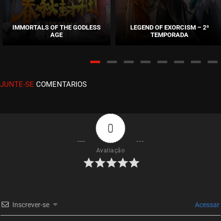
EPISÓDIO 21
setembro 18, 2020
IMMORTALS OF THE GODLESS
LEGEND OF EXORCISM – 2ª
AGE
TEMPORADA
ASSISTIDO
EPISÓDIO 20
setembro 18, 2020
JUNTE-SE
COMENTARIOS
ASSISTIDO
EPISÓDIO 19
setembro 18, 2020
0
ASSISTIDO
Avaliação
EPISÓDIO 18
setembro 18, 2020
ASSISTIDO
Inscrever-se
Acessar
EPISÓDIO 17