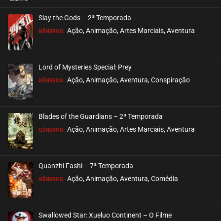
ASSISTIDO
Slay the Gods – 2ª Temporada
EPISÓDIO 03
Ação, Animação, Artes Marciais, Aventura
GÊNEROS:
setembro 18, 2020
ASSISTIDO
Lord of Mysteries Special: Prey
Ação, Animação, Aventura, Conspiração
EPISÓDIO 02
GÊNEROS:
setembro 18, 2020
ASSISTIDO
Blades of the Guardians – 2ª Temporada
Ação, Animação, Artes Marciais, Aventura
EPISÓDIO 01
GÊNEROS:
setembro 18, 2020
ASSISTIDO
Quanzhi Fashi – 7ª Temporada
Ação, Animação, Aventura, Comédia
GÊNEROS:
Swallowed Star: Xueluo Continent – O Filme