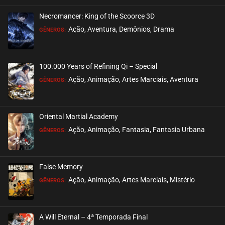
Necromancer: King of the Scoorce 3D
EPISÓDIO 22
Ação, Aventura, Demônios, Drama
GÊNEROS:
setembro 28, 2020
ASSISTIDO
100.000 Years of Refining Qi – Special
EPISÓDIO 21
Ação, Animação, Artes Marciais, Aventura
GÊNEROS:
setembro 28, 2020
ASSISTIDO
Oriental Martial Academy
EPISÓDIO 20
Ação, Animação, Fantasia, Fantasia Urbana
GÊNEROS:
setembro 28, 2020
ASSISTIDO
False Memory
EPISÓDIO 19
Ação, Animação, Artes Marciais, Mistério
GÊNEROS:
setembro 28, 2020
ASSISTIDO
A Will Eternal – 4ª Temporada Final