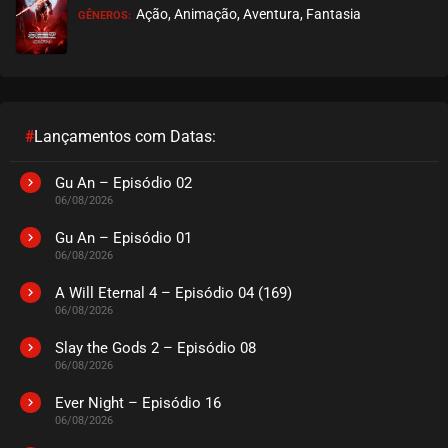
Ação, Animação, Aventura, Fantasia
GÊNEROS:
EPISÓDIO 09
setembro 26, 2020
ASSISTIDO
EPISÓDIO 08
setembro 26, 2020
#
Lançamentos com Datas:
ASSISTIDO
Gu An – Episódio 02
06/08/2026
EPISÓDIO 07
setembro 26, 2020
Gu An – Episódio 01
06/08/2026
ASSISTIDO
A Will Eternal 4 – Episódio 04 (169)
06/08/2026
EPISÓDIO 06
setembro 26, 2020
Slay the Gods 2 – Episódio 08
06/08/2026
ASSISTIDO
Ever Night – Episódio 16
EPISÓDIO 05
06/08/2026
setembro 22, 2020