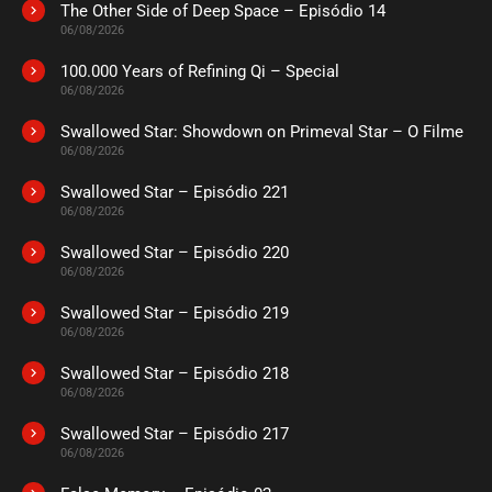
The Other Side of Deep Space – Episódio 14
ASSISTIDO
06/08/2026
100.000 Years of Refining Qi – Special
EPISÓDIO 04
06/08/2026
setembro 22, 2020
Swallowed Star: Showdown on Primeval Star – O Filme
ASSISTIDO
06/08/2026
Swallowed Star – Episódio 221
EPISÓDIO 03
setembro 22, 2020
06/08/2026
ASSISTIDO
Swallowed Star – Episódio 220
06/08/2026
EPISÓDIO 02
Swallowed Star – Episódio 219
setembro 22, 2020
06/08/2026
ASSISTIDO
Swallowed Star – Episódio 218
06/08/2026
EPISÓDIO 01
setembro 22, 2020
Swallowed Star – Episódio 217
06/08/2026
ASSISTIDO