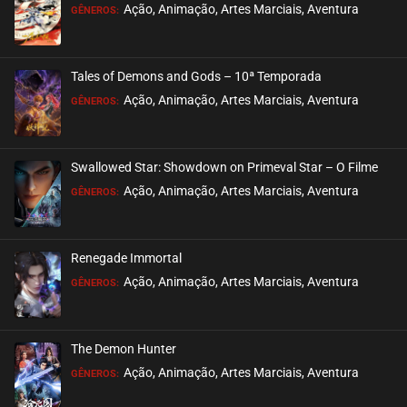
EPISÓDIO 18
Ação, Animação, Artes Marciais, Aventura
GÊNEROS:
setembro 28, 2020
ASSISTIDO
Tales of Demons and Gods – 10ª Temporada
EPISÓDIO 17
Ação, Animação, Artes Marciais, Aventura
GÊNEROS:
setembro 28, 2020
ASSISTIDO
Swallowed Star: Showdown on Primeval Star – O Filme
EPISÓDIO 16
Ação, Animação, Artes Marciais, Aventura
GÊNEROS:
setembro 27, 2020
ASSISTIDO
Renegade Immortal
EPISÓDIO 15
Ação, Animação, Artes Marciais, Aventura
GÊNEROS:
setembro 27, 2020
ASSISTIDO
The Demon Hunter
EPISÓDIO 14
Ação, Animação, Artes Marciais, Aventura
GÊNEROS:
setembro 27, 2020