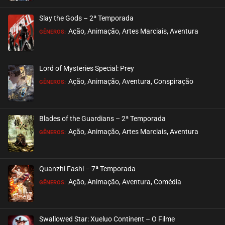
ASSISTIDO
Slay the Gods – 2ª Temporada
EPISÓDIO 13
Ação, Animação, Artes Marciais, Aventura
GÊNEROS:
setembro 27, 2020
ASSISTIDO
Lord of Mysteries Special: Prey
Ação, Animação, Aventura, Conspiração
EPISÓDIO 12
GÊNEROS:
setembro 27, 2020
ASSISTIDO
Blades of the Guardians – 2ª Temporada
Ação, Animação, Artes Marciais, Aventura
EPISÓDIO 11
GÊNEROS:
setembro 27, 2020
ASSISTIDO
Quanzhi Fashi – 7ª Temporada
Ação, Animação, Aventura, Comédia
EPISÓDIO 10
GÊNEROS:
setembro 26, 2020
ASSISTIDO
Swallowed Star: Xueluo Continent – O Filme