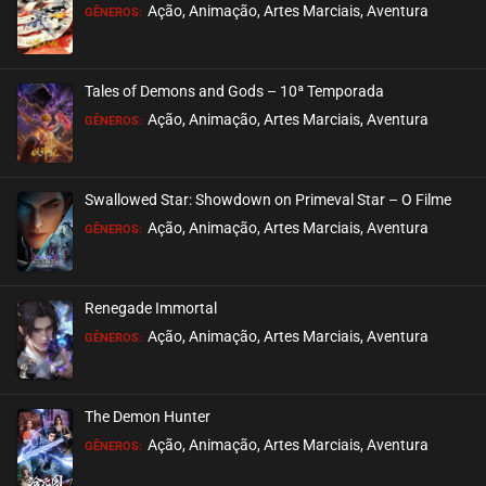
EPISÓDIO 18
Ação, Animação, Artes Marciais, Aventura
GÊNEROS:
setembro 28, 2020
ASSISTIDO
Tales of Demons and Gods – 10ª Temporada
EPISÓDIO 17
Ação, Animação, Artes Marciais, Aventura
GÊNEROS:
setembro 28, 2020
ASSISTIDO
Swallowed Star: Showdown on Primeval Star – O Filme
EPISÓDIO 16
Ação, Animação, Artes Marciais, Aventura
GÊNEROS:
setembro 27, 2020
ASSISTIDO
Renegade Immortal
EPISÓDIO 15
Ação, Animação, Artes Marciais, Aventura
GÊNEROS:
setembro 27, 2020
ASSISTIDO
The Demon Hunter
EPISÓDIO 14
Ação, Animação, Artes Marciais, Aventura
GÊNEROS:
setembro 27, 2020