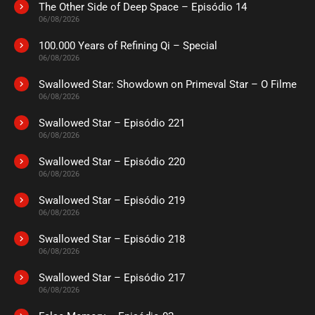
The Other Side of Deep Space – Episódio 14
ASSISTIDO
06/08/2026
100.000 Years of Refining Qi – Special
EPISÓDIO 04
06/08/2026
setembro 22, 2020
Swallowed Star: Showdown on Primeval Star – O Filme
ASSISTIDO
06/08/2026
Swallowed Star – Episódio 221
EPISÓDIO 03
setembro 22, 2020
06/08/2026
ASSISTIDO
Swallowed Star – Episódio 220
06/08/2026
EPISÓDIO 02
Swallowed Star – Episódio 219
setembro 22, 2020
06/08/2026
ASSISTIDO
Swallowed Star – Episódio 218
06/08/2026
EPISÓDIO 01
setembro 22, 2020
Swallowed Star – Episódio 217
06/08/2026
ASSISTIDO