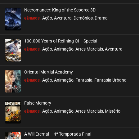
Necromancer: King of the Scoorce 3D
EPISÓDIO 22
Ação, Aventura, Demônios, Drama
GÊNEROS:
setembro 28, 2020
ASSISTIDO
100.000 Years of Refining Qi – Special
EPISÓDIO 21
Ação, Animação, Artes Marciais, Aventura
GÊNEROS:
setembro 28, 2020
ASSISTIDO
Oriental Martial Academy
EPISÓDIO 20
Ação, Animação, Fantasia, Fantasia Urbana
GÊNEROS:
setembro 28, 2020
ASSISTIDO
False Memory
EPISÓDIO 19
Ação, Animação, Artes Marciais, Mistério
GÊNEROS:
setembro 28, 2020
ASSISTIDO
A Will Eternal – 4ª Temporada Final