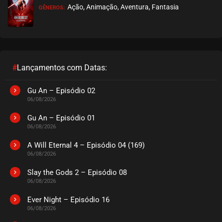
Ação, Animação, Aventura, Fantasia
GÊNEROS:
EPISÓDIO 09
setembro 26, 2020
ASSISTIDO
EPISÓDIO 08
setembro 26, 2020
#
Lançamentos com Datas:
ASSISTIDO
Gu An – Episódio 02
06/08/2026
EPISÓDIO 07
setembro 26, 2020
Gu An – Episódio 01
06/08/2026
ASSISTIDO
A Will Eternal 4 – Episódio 04 (169)
06/08/2026
EPISÓDIO 06
setembro 26, 2020
Slay the Gods 2 – Episódio 08
06/08/2026
ASSISTIDO
Ever Night – Episódio 16
EPISÓDIO 05
06/08/2026
setembro 22, 2020