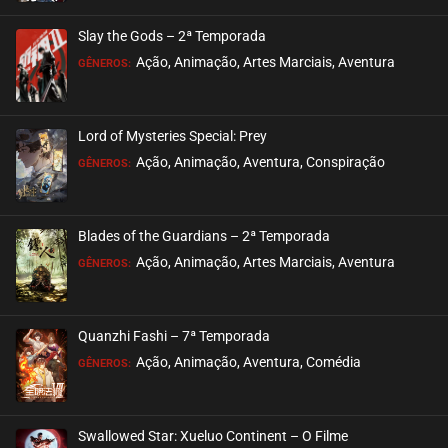
ASSISTIDO
Slay the Gods – 2ª Temporada
EPISÓDIO 13
Ação, Animação, Artes Marciais, Aventura
GÊNEROS:
setembro 27, 2020
ASSISTIDO
Lord of Mysteries Special: Prey
Ação, Animação, Aventura, Conspiração
EPISÓDIO 12
GÊNEROS:
setembro 27, 2020
ASSISTIDO
Blades of the Guardians – 2ª Temporada
Ação, Animação, Artes Marciais, Aventura
EPISÓDIO 11
GÊNEROS:
setembro 27, 2020
ASSISTIDO
Quanzhi Fashi – 7ª Temporada
Ação, Animação, Aventura, Comédia
EPISÓDIO 10
GÊNEROS:
setembro 26, 2020
ASSISTIDO
Swallowed Star: Xueluo Continent – O Filme