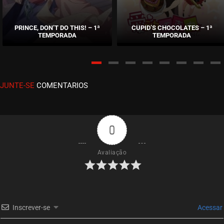
EPISÓDIO 31
setembro 28, 2020
PRINCE, DON’T DO THIS! – 1ª
CUPID’S CHOCOLATES – 1ª
TEMPORADA
TEMPORADA
ASSISTIDO
EPISÓDIO 30
setembro 28, 2020
JUNTE-SE
COMENTARIOS
ASSISTIDO
EPISÓDIO 29
setembro 28, 2020
0
ASSISTIDO
Avaliação
EPISÓDIO 28
setembro 28, 2020
ASSISTIDO
Inscrever-se
Acessar
EPISÓDIO 27