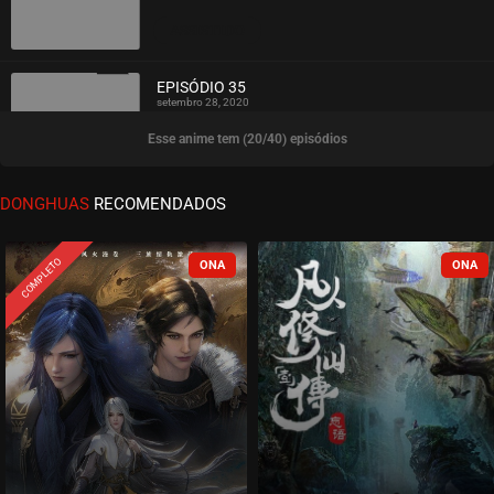
ASSISTIDO
EPISÓDIO 35
setembro 28, 2020
Esse anime tem (20/40) episódios
ASSISTIDO
EPISÓDIO 34
DONGHUAS
RECOMENDADOS
setembro 28, 2020
ASSISTIDO
COMPLETO
EPISÓDIO 33
setembro 28, 2020
ASSISTIDO
EPISÓDIO 32
setembro 28, 2020
ASSISTIDO