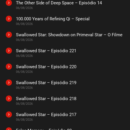
The Other Side of Deep Space – Episódio 14
ASSISTIDO
06/08/2026
100.000 Years of Refining Qi – Special
EPISÓDIO 04
06/08/2026
setembro 22, 2020
Swallowed Star: Showdown on Primeval Star – O Filme
ASSISTIDO
06/08/2026
Swallowed Star – Episódio 221
EPISÓDIO 03
setembro 22, 2020
06/08/2026
ASSISTIDO
Swallowed Star – Episódio 220
06/08/2026
EPISÓDIO 02
Swallowed Star – Episódio 219
setembro 22, 2020
06/08/2026
ASSISTIDO
Swallowed Star – Episódio 218
06/08/2026
EPISÓDIO 01
setembro 22, 2020
Swallowed Star – Episódio 217
06/08/2026
ASSISTIDO