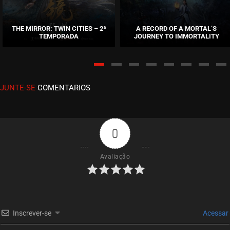
EPISÓDIO 31
setembro 28, 2020
THE MIRROR: TWIN CITIES – 2ª
A RECORD OF A MORTAL’S
TEMPORADA
JOURNEY TO IMMORTALITY
ASSISTIDO
EPISÓDIO 30
setembro 28, 2020
JUNTE-SE
COMENTARIOS
ASSISTIDO
EPISÓDIO 29
setembro 28, 2020
0
ASSISTIDO
Avaliação
EPISÓDIO 28
setembro 28, 2020
ASSISTIDO
Inscrever-se
Acessar
EPISÓDIO 27