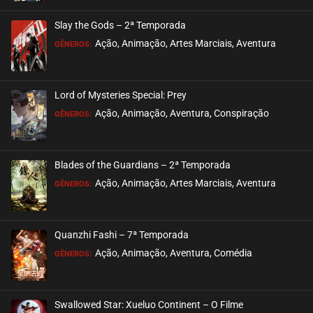
ASSISTIDO
Slay the Gods – 2ª Temporada
EPISÓDIO 13
Ação, Animação, Artes Marciais, Aventura
GÊNEROS:
setembro 27, 2020
ASSISTIDO
Lord of Mysteries Special: Prey
Ação, Animação, Aventura, Conspiração
EPISÓDIO 12
GÊNEROS:
setembro 27, 2020
ASSISTIDO
Blades of the Guardians – 2ª Temporada
Ação, Animação, Artes Marciais, Aventura
EPISÓDIO 11
GÊNEROS:
setembro 27, 2020
ASSISTIDO
Quanzhi Fashi – 7ª Temporada
Ação, Animação, Aventura, Comédia
EPISÓDIO 10
GÊNEROS:
setembro 26, 2020
ASSISTIDO
Swallowed Star: Xueluo Continent – O Filme