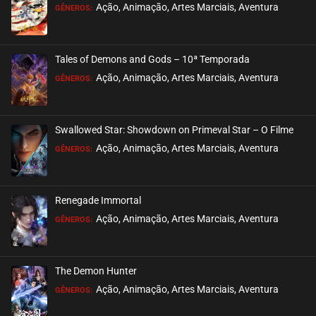
EPISÓDIO 18
Ação, Animação, Artes Marciais, Aventura
GÊNEROS:
setembro 28, 2020
ASSISTIDO
Tales of Demons and Gods – 10ª Temporada
EPISÓDIO 17
Ação, Animação, Artes Marciais, Aventura
GÊNEROS:
setembro 28, 2020
ASSISTIDO
Swallowed Star: Showdown on Primeval Star – O Filme
EPISÓDIO 16
Ação, Animação, Artes Marciais, Aventura
GÊNEROS:
setembro 27, 2020
ASSISTIDO
Renegade Immortal
EPISÓDIO 15
Ação, Animação, Artes Marciais, Aventura
GÊNEROS:
setembro 27, 2020
ASSISTIDO
The Demon Hunter
EPISÓDIO 14
Ação, Animação, Artes Marciais, Aventura
GÊNEROS:
setembro 27, 2020