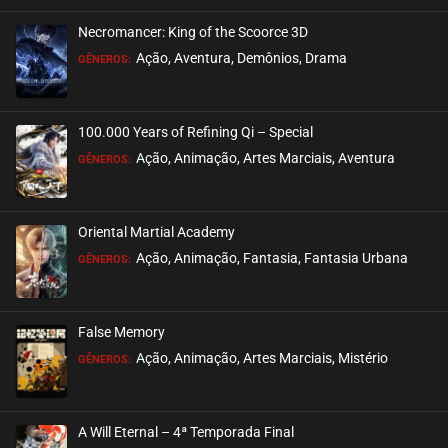
Necromancer: King of the Scoorce 3D
EPISÓDIO 22
Ação, Aventura, Demônios, Drama
GÊNEROS:
setembro 28, 2020
ASSISTIDO
100.000 Years of Refining Qi – Special
EPISÓDIO 21
Ação, Animação, Artes Marciais, Aventura
GÊNEROS:
setembro 28, 2020
ASSISTIDO
Oriental Martial Academy
EPISÓDIO 20
Ação, Animação, Fantasia, Fantasia Urbana
GÊNEROS:
setembro 28, 2020
ASSISTIDO
False Memory
EPISÓDIO 19
Ação, Animação, Artes Marciais, Mistério
GÊNEROS:
setembro 28, 2020
ASSISTIDO
A Will Eternal – 4ª Temporada Final