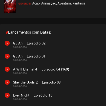
Ação, Animação, Aventura, Fantasia
GÊNEROS:
EPISÓDIO 09
setembro 26, 2020
ASSISTIDO
EPISÓDIO 08
setembro 26, 2020
#
Lançamentos com Datas:
ASSISTIDO
Gu An – Episódio 02
06/08/2026
EPISÓDIO 07
setembro 26, 2020
Gu An – Episódio 01
06/08/2026
ASSISTIDO
A Will Eternal 4 – Episódio 04 (169)
06/08/2026
EPISÓDIO 06
setembro 26, 2020
Slay the Gods 2 – Episódio 08
06/08/2026
ASSISTIDO
Ever Night – Episódio 16
EPISÓDIO 05
06/08/2026
setembro 22, 2020