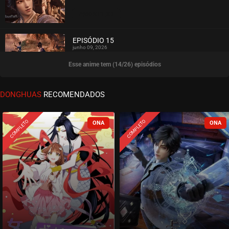
ASSISTIDO
EPISÓDIO 15
junho 09, 2026
Esse anime tem (14/26) episódios
ASSISTIDO
EPISÓDIO 14
DONGHUAS
RECOMENDADOS
junho 09, 2026
ASSISTIDO
COMPLETO
COMPLETO
EPISÓDIO 13
junho 02, 2026
ASSISTIDO
EPISÓDIO 12
maio 07, 2026
ASSISTIDO