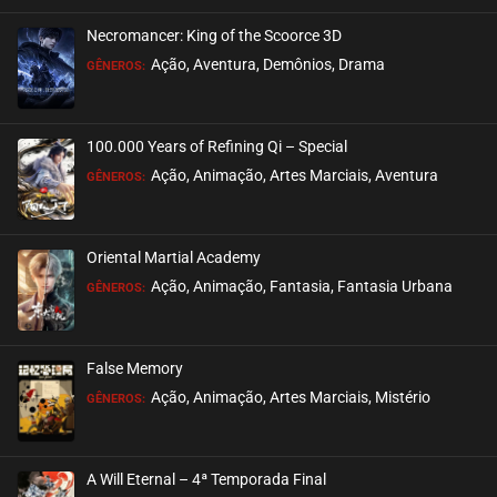
Necromancer: King of the Scoorce 3D
EPISÓDIO 02
Ação, Aventura, Demônios, Drama
GÊNEROS:
janeiro 22, 2026
ASSISTIDO
100.000 Years of Refining Qi – Special
EPISÓDIO 01
Ação, Animação, Artes Marciais, Aventura
GÊNEROS:
janeiro 15, 2026
ASSISTIDO
Oriental Martial Academy
Ação, Animação, Fantasia, Fantasia Urbana
GÊNEROS:
False Memory
Ação, Animação, Artes Marciais, Mistério
GÊNEROS:
A Will Eternal – 4ª Temporada Final