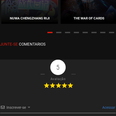
EPISÓDIO 11
abril 23, 2026
NUWA CHENGZHANG RIJI
THE WAR OF CARDS
ASSISTIDO
EPISÓDIO 10
abril 12, 2026
JUNTE-SE
COMENTARIOS
ASSISTIDO
EPISÓDIO 09
março 29, 2026
5
ASSISTIDO
Avaliação
EPISÓDIO 08
março 17, 2026
ASSISTIDO
Inscrever-se
Acessar
EPISÓDIO 07