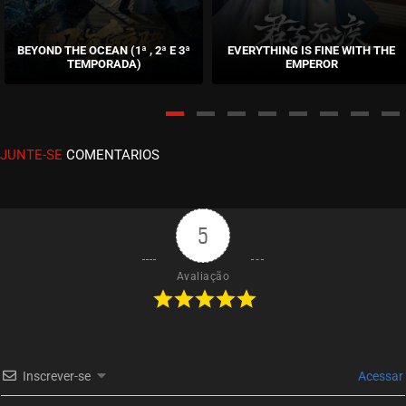
EPISÓDIO 11
abril 23, 2026
BEYOND THE OCEAN (1ª , 2ª E 3ª
EVERYTHING IS FINE WITH THE
TEMPORADA)
EMPEROR
ASSISTIDO
EPISÓDIO 10
abril 12, 2026
JUNTE-SE
COMENTARIOS
ASSISTIDO
EPISÓDIO 09
março 29, 2026
5
ASSISTIDO
Avaliação
EPISÓDIO 08
março 17, 2026
ASSISTIDO
Inscrever-se
Acessar
EPISÓDIO 07