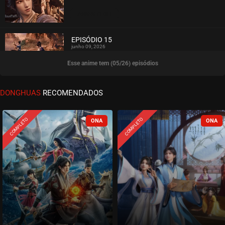
ASSISTIDO
EPISÓDIO 15
junho 09, 2026
Esse anime tem (05/26) episódios
ASSISTIDO
EPISÓDIO 14
DONGHUAS
RECOMENDADOS
junho 09, 2026
ASSISTIDO
COMPLETO
COMPLETO
EPISÓDIO 13
junho 02, 2026
ASSISTIDO
EPISÓDIO 12
maio 07, 2026
ASSISTIDO