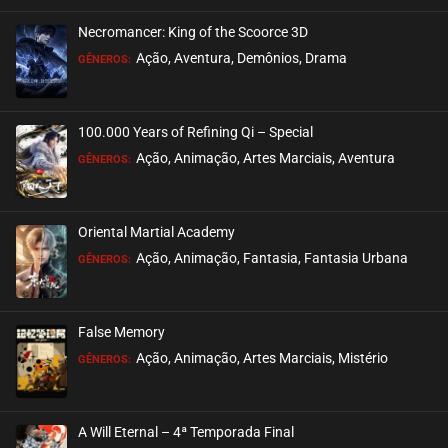
Necromancer: King of the Scoorce 3D
EPISÓDIO 02
Ação, Aventura, Demônios, Drama
GÊNEROS:
janeiro 22, 2026
ASSISTIDO
100.000 Years of Refining Qi – Special
EPISÓDIO 01
Ação, Animação, Artes Marciais, Aventura
GÊNEROS:
janeiro 15, 2026
ASSISTIDO
Oriental Martial Academy
Ação, Animação, Fantasia, Fantasia Urbana
GÊNEROS:
False Memory
Ação, Animação, Artes Marciais, Mistério
GÊNEROS:
A Will Eternal – 4ª Temporada Final