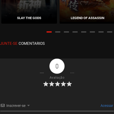
EPISÓDIO 11
abril 23, 2026
SLAY THE GODS
LEGEND OF ASSASSIN
ASSISTIDO
EPISÓDIO 10
abril 12, 2026
JUNTE-SE
COMENTARIOS
ASSISTIDO
EPISÓDIO 09
março 29, 2026
0
ASSISTIDO
Avaliação
EPISÓDIO 08
março 17, 2026
ASSISTIDO
Inscrever-se
Acessar
EPISÓDIO 07