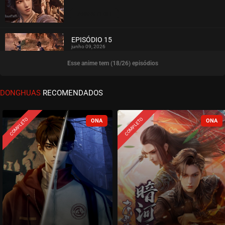
ASSISTIDO
EPISÓDIO 15
junho 09, 2026
Esse anime tem (18/26) episódios
ASSISTIDO
EPISÓDIO 14
DONGHUAS
RECOMENDADOS
junho 09, 2026
ASSISTIDO
COMPLETO
COMPLETO
EPISÓDIO 13
junho 02, 2026
ASSISTIDO
EPISÓDIO 12
maio 07, 2026
ASSISTIDO