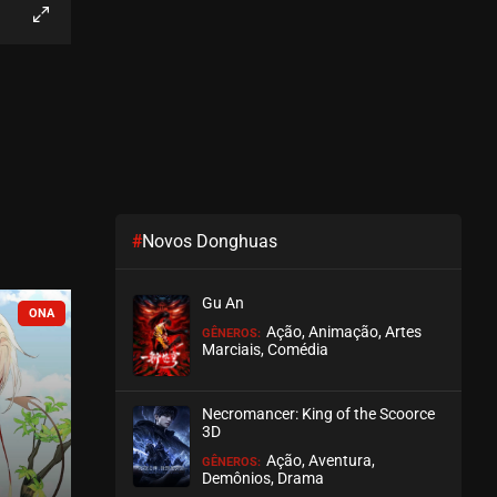
EPISÓDIO 45
maio 31, 2022
ASSISTIDO
EPISÓDIO 44
maio 31, 2022
ASSISTIDO
#
Novos Donghuas
EPISÓDIO 43
maio 31, 2022
Gu An
ASSISTIDO
EM BREVE
EM PAUSA
Ação, Animação, Artes
GÊNEROS:
Marciais, Comédia
EPISÓDIO 42
abril 15, 2022
Necromancer: King of the Scoorce
ASSISTIDO
3D
Ação, Aventura,
GÊNEROS:
EPISÓDIO 41
Demônios, Drama
abril 15, 2022