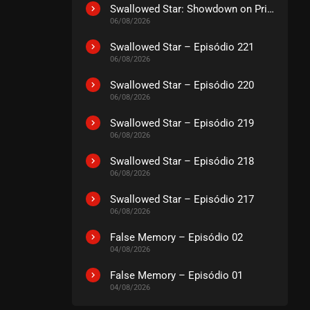
EPISÓDIO 23
Swallowed Star: Showdown on Primeval Star – O Filme
janeiro 29, 2022
06/08/2026
ASSISTIDO
Swallowed Star – Episódio 221
06/08/2026
EPISÓDIO 22
Swallowed Star – Episódio 220
janeiro 23, 2022
06/08/2026
ASSISTIDO
Swallowed Star – Episódio 219
06/08/2026
EPISÓDIO 21
janeiro 23, 2022
Swallowed Star – Episódio 218
06/08/2026
ASSISTIDO
Swallowed Star – Episódio 217
06/08/2026
EPISÓDIO 20
janeiro 09, 2022
False Memory – Episódio 02
ASSISTIDO
04/08/2026
False Memory – Episódio 01
EPISÓDIO 19
04/08/2026
janeiro 09, 2022