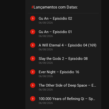
#
Lançamentos com Datas:
EPISÓDIO 27
fevereiro 06, 2022
Gu An – Episódio 02
06/08/2026
ASSISTIDO
Gu An – Episódio 01
06/08/2026
EPISÓDIO 26
janeiro 29, 2022
A Will Eternal 4 – Episódio 04 (169)
ASSISTIDO
06/08/2026
Slay the Gods 2 – Episódio 08
EPISÓDIO 25
06/08/2026
janeiro 29, 2022
Ever Night – Episódio 16
ASSISTIDO
06/08/2026
The Other Side of Deep Space – Episódio 14
EPISÓDIO 24
06/08/2026
janeiro 29, 2022
ASSISTIDO
100.000 Years of Refining Qi – Special
06/08/2026