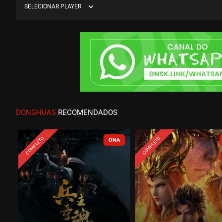
expand_more
SELECIONAR PLAYER
DONGHUAS
RECOMENDADOS
COMPLETO
COMPLETO