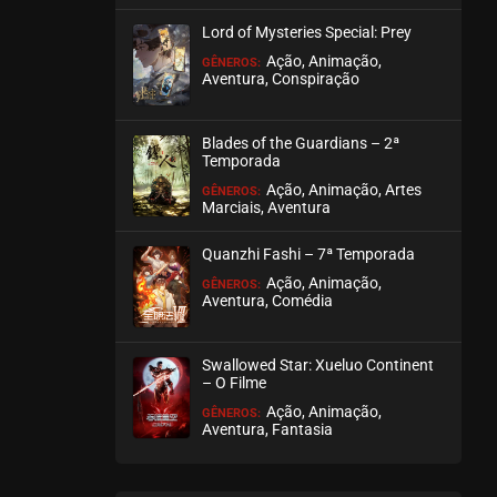
março 07, 2022
Lord of Mysteries Special: Prey
ASSISTIDO
Ação, Animação,
GÊNEROS:
Aventura, Conspiração
EPISÓDIO 31
fevereiro 20, 2022
Blades of the Guardians – 2ª
Temporada
ASSISTIDO
Ação, Animação, Artes
GÊNEROS:
Marciais, Aventura
EPISÓDIO 30
fevereiro 20, 2022
Quanzhi Fashi – 7ª Temporada
ASSISTIDO
Ação, Animação,
GÊNEROS:
Aventura, Comédia
EPISÓDIO 29
fevereiro 20, 2022
Swallowed Star: Xueluo Continent
– O Filme
ASSISTIDO
Ação, Animação,
GÊNEROS:
Aventura, Fantasia
EPISÓDIO 28
fevereiro 06, 2022
ASSISTIDO