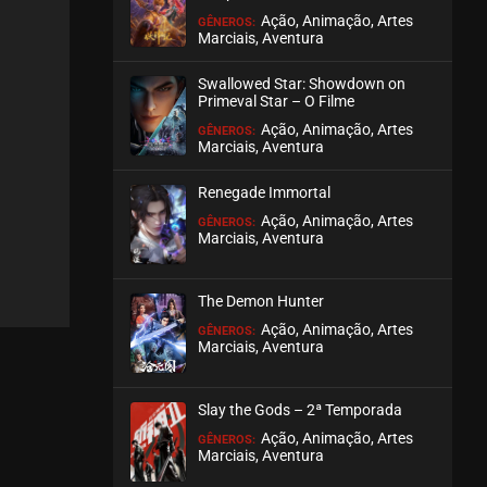
Ação, Animação, Artes
GÊNEROS:
Marciais, Aventura
EPISÓDIO 36
março 29, 2022
Swallowed Star: Showdown on
ASSISTIDO
Primeval Star – O Filme
Ação, Animação, Artes
GÊNEROS:
Marciais, Aventura
EPISÓDIO 35
março 29, 2022
Renegade Immortal
ASSISTIDO
Ação, Animação, Artes
GÊNEROS:
Marciais, Aventura
EPISÓDIO 34
março 29, 2022
The Demon Hunter
ASSISTIDO
Ação, Animação, Artes
GÊNEROS:
Marciais, Aventura
EPISÓDIO 33
março 07, 2022
Slay the Gods – 2ª Temporada
ASSISTIDO
Ação, Animação, Artes
GÊNEROS:
Marciais, Aventura
EPISÓDIO 32