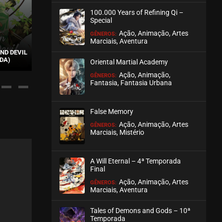
100.000 Years of Refining Qi –
ASSISTIDO
Special
Ação, Animação, Artes
GÊNEROS:
EPISÓDIO 40
Marciais, Aventura
abril 15, 2022
ND DEVIL
MILLENNIUMS O
ADA)
AGAINST THE GODS
STATE
Oriental Martial Academy
ASSISTIDO
Ação, Animação,
GÊNEROS:
Fantasia, Fantasia Urbana
EPISÓDIO 39
abril 15, 2022
False Memory
ASSISTIDO
Ação, Animação, Artes
GÊNEROS:
Marciais, Mistério
EPISÓDIO 38
março 29, 2022
A Will Eternal – 4ª Temporada
ASSISTIDO
Final
Ação, Animação, Artes
GÊNEROS:
Marciais, Aventura
EPISÓDIO 37
março 29, 2022
Tales of Demons and Gods – 10ª
ASSISTIDO
Temporada