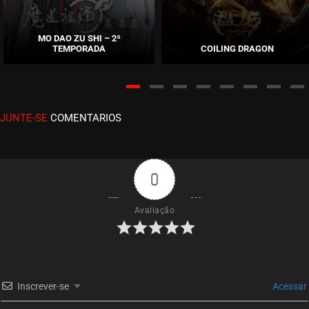
EPISÓDIO 03
novembro 14, 2021
MO DAO ZU SHI – 2ª
TEMPORADA
COILING DRAGON
ASSISTIDO
EPISÓDIO 02
novembro 11, 2021
JUNTE-SE
COMENTARIOS
ASSISTIDO
EPISÓDIO 01
novembro 02, 2021
0
ASSISTIDO
Avaliação
Inscrever-se
Acessar