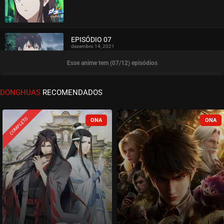
ASSISTIDO
EPISÓDIO 07
dezembro 14, 2021
Esse anime tem (07/12) episódios
ASSISTIDO
EPISÓDIO 06
DONGHUAS
RECOMENDADOS
dezembro 05, 2021
ASSISTIDO
COMPLETO
EPISÓDIO 05
dezembro 05, 2021
ASSISTIDO
EPISÓDIO 04
novembro 19, 2021
ASSISTIDO