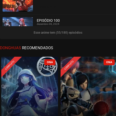
ASSISTIDO
EPISÓDIO 100
dezembro 06, 2024
Esse anime tem (55/180) episódios
ASSISTIDO
EPISÓDIO 99
DONGHUAS
RECOMENDADOS
dezembro 06, 2024
ASSISTIDO
COMPLETO
COMPLETO
EPISÓDIO 98
novembro 26, 2024
ASSISTIDO
EPISÓDIO 97
novembro 26, 2024
ASSISTIDO