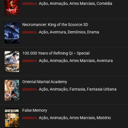
Ação, Animação, Artes Marciais, Comédia
GÊNEROS:
EPISÓDIO 87
outubro 14, 2024
Necromancer: King of the Scoorce 3D
ASSISTIDO
Ação, Aventura, Demônios, Drama
GÊNEROS:
EPISÓDIO 86
outubro 04, 2024
100.000 Years of Refining Qi – Special
ASSISTIDO
Ação, Animação, Artes Marciais, Aventura
GÊNEROS:
EPISÓDIO 85
outubro 04, 2024
Oriental Martial Academy
ASSISTIDO
Ação, Animação, Fantasia, Fantasia Urbana
GÊNEROS:
EPISÓDIO 84
outubro 04, 2024
False Memory
ASSISTIDO
Ação, Animação, Artes Marciais, Mistério
GÊNEROS: