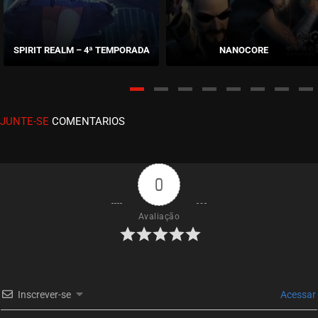
EPISÓDIO 96
novembro 26, 2024
SPIRIT REALM – 4ª TEMPORADA
NANOCORE
ASSISTIDO
EPISÓDIO 95
novembro 17, 2024
JUNTE-SE
COMENTARIOS
ASSISTIDO
EPISÓDIO 94
novembro 17, 2024
0
ASSISTIDO
Avaliação
EPISÓDIO 93
novembro 17, 2024
ASSISTIDO
Inscrever-se
Acessar
EPISÓDIO 92