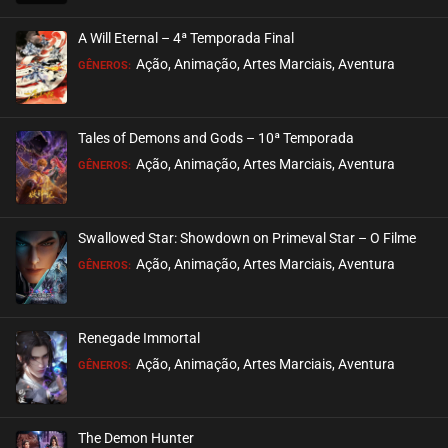
EPISÓDIO 83
outubro 04, 2024
A Will Eternal – 4ª Temporada Final
ASSISTIDO
Ação, Animação, Artes Marciais, Aventura
GÊNEROS:
EPISÓDIO 82
setembro 21, 2024
Tales of Demons and Gods – 10ª Temporada
ASSISTIDO
Ação, Animação, Artes Marciais, Aventura
GÊNEROS:
EPISÓDIO 81
setembro 21, 2024
Swallowed Star: Showdown on Primeval Star – O Filme
ASSISTIDO
Ação, Animação, Artes Marciais, Aventura
GÊNEROS:
EPISÓDIO 80
setembro 21, 2024
Renegade Immortal
ASSISTIDO
Ação, Animação, Artes Marciais, Aventura
GÊNEROS:
EPISÓDIO 79
setembro 21, 2024
The Demon Hunter