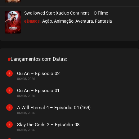
EPISÓDIO 74
agosto 22, 2024
Swallowed Star: Xueluo Continent – O Filme
ASSISTIDO
Ação, Animação, Aventura, Fantasia
GÊNEROS:
EPISÓDIO 73
agosto 12, 2024
ASSISTIDO
#
Lançamentos com Datas:
EPISÓDIO 72
agosto 12, 2024
Gu An – Episódio 02
06/08/2026
ASSISTIDO
Gu An – Episódio 01
06/08/2026
EPISÓDIO 71
agosto 12, 2024
A Will Eternal 4 – Episódio 04 (169)
06/08/2026
ASSISTIDO
Slay the Gods 2 – Episódio 08
06/08/2026
EPISÓDIO 70
agosto 12, 2024