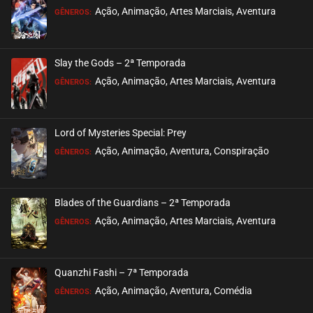
ASSISTIDO
Ação, Animação, Artes Marciais, Aventura
GÊNEROS:
EPISÓDIO 78
setembro 05, 2024
Slay the Gods – 2ª Temporada
ASSISTIDO
Ação, Animação, Artes Marciais, Aventura
GÊNEROS:
EPISÓDIO 77
setembro 05, 2024
Lord of Mysteries Special: Prey
ASSISTIDO
Ação, Animação, Aventura, Conspiração
GÊNEROS:
EPISÓDIO 76
setembro 05, 2024
Blades of the Guardians – 2ª Temporada
ASSISTIDO
Ação, Animação, Artes Marciais, Aventura
GÊNEROS:
EPISÓDIO 75
setembro 05, 2024
Quanzhi Fashi – 7ª Temporada
ASSISTIDO
Ação, Animação, Aventura, Comédia
GÊNEROS: