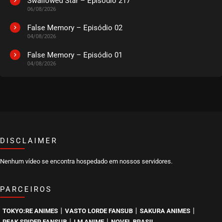
Swallowed Star – Episódio 217
06/08/2026
EPISÓDIO 65
julho 26, 2024
False Memory – Episódio 02
04/08/2026
ASSISTIDO
False Memory – Episódio 01
04/08/2026
EPISÓDIO 64
julho 26, 2024
ASSISTIDO
EPISÓDIO 63
julho 26, 2024
ASSISTIDO
DISCLAIMER
Nenhum vídeo se encontra hospedado em nossos servidores.
EPISÓDIO 62
julho 26, 2024
PARCEIROS
ASSISTIDO
|
|
|
TOKYO:RE ANIMES
VASTO LORDE FANSUB
SAKURA ANIMES
EPISÓDIO 61
|
|
PEAK SPIDER FANSUB
LM ANIME
NOVEL BRASIL
julho 19, 2024