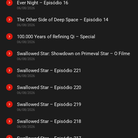
Ever Night – Episódio 16
ASSISTIDO
06/08/2026
The Other Side of Deep Space – Episódio 14
EPISÓDIO 69
06/08/2026
agosto 12, 2024
100.000 Years of Refining Qi – Special
ASSISTIDO
06/08/2026
Swallowed Star: Showdown on Primeval Star – O Filme
EPISÓDIO 68
agosto 05, 2024
06/08/2026
ASSISTIDO
Swallowed Star – Episódio 221
06/08/2026
EPISÓDIO 67
Swallowed Star – Episódio 220
agosto 05, 2024
06/08/2026
ASSISTIDO
Swallowed Star – Episódio 219
06/08/2026
EPISÓDIO 66
Swallowed Star – Episódio 218
julho 26, 2024
06/08/2026
ASSISTIDO