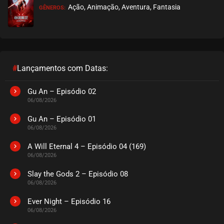
Ação, Animação, Aventura, Fantasia
GÊNEROS:
EPISÓDIO 74
agosto 22, 2024
ASSISTIDO
EPISÓDIO 73
agosto 12, 2024
#
Lançamentos com Datas:
ASSISTIDO
Gu An – Episódio 02
06/08/2026
EPISÓDIO 72
agosto 12, 2024
Gu An – Episódio 01
06/08/2026
ASSISTIDO
A Will Eternal 4 – Episódio 04 (169)
06/08/2026
EPISÓDIO 71
agosto 12, 2024
Slay the Gods 2 – Episódio 08
06/08/2026
ASSISTIDO
Ever Night – Episódio 16
EPISÓDIO 70
06/08/2026
agosto 12, 2024