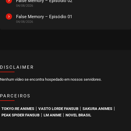
False Memory – Episódio 02
04/08/2026
EPISÓDIO 65
julho 26, 2024
False Memory – Episódio 01
04/08/2026
ASSISTIDO
EPISÓDIO 64
julho 26, 2024
ASSISTIDO
DISCLAIMER
EPISÓDIO 63
julho 26, 2024
Nenhum vídeo se encontra hospedado em nossos servidores.
ASSISTIDO
PARCEIROS
EPISÓDIO 62
julho 26, 2024
|
|
|
TOKYO:RE ANIMES
VASTO LORDE FANSUB
SAKURA ANIMES
ASSISTIDO
|
|
PEAK SPIDER FANSUB
LM ANIME
NOVEL BRASIL
EPISÓDIO 61
julho 19, 2024