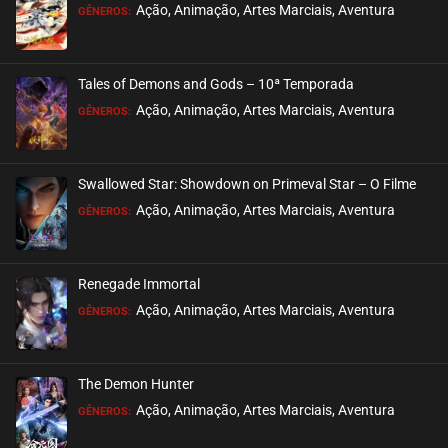
EPISÓDIO 83
Ação, Animação, Artes Marciais, Aventura
GÊNEROS:
outubro 04, 2024
ASSISTIDO
Tales of Demons and Gods – 10ª Temporada
EPISÓDIO 82
Ação, Animação, Artes Marciais, Aventura
GÊNEROS:
setembro 21, 2024
ASSISTIDO
Swallowed Star: Showdown on Primeval Star – O Filme
EPISÓDIO 81
Ação, Animação, Artes Marciais, Aventura
GÊNEROS:
setembro 21, 2024
ASSISTIDO
Renegade Immortal
EPISÓDIO 80
Ação, Animação, Artes Marciais, Aventura
GÊNEROS:
setembro 21, 2024
ASSISTIDO
The Demon Hunter
EPISÓDIO 79
Ação, Animação, Artes Marciais, Aventura
GÊNEROS:
setembro 21, 2024