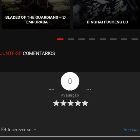
EPISÓDIO 96
novembro 26, 2024
BLADES OF THE GUARDIANS – 2ª
TEMPORADA
DINGHAI FUSHENG LU
ASSISTIDO
EPISÓDIO 95
novembro 17, 2024
JUNTE-SE
COMENTARIOS
ASSISTIDO
EPISÓDIO 94
novembro 17, 2024
0
ASSISTIDO
Avaliação
EPISÓDIO 93
novembro 17, 2024
ASSISTIDO
Inscrever-se
Acessar
EPISÓDIO 92