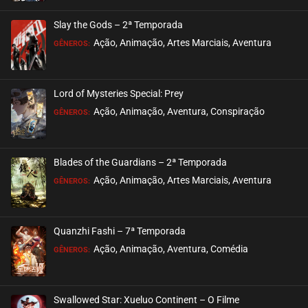
ASSISTIDO
Slay the Gods – 2ª Temporada
EPISÓDIO 78
Ação, Animação, Artes Marciais, Aventura
GÊNEROS:
setembro 05, 2024
ASSISTIDO
Lord of Mysteries Special: Prey
Ação, Animação, Aventura, Conspiração
EPISÓDIO 77
GÊNEROS:
setembro 05, 2024
ASSISTIDO
Blades of the Guardians – 2ª Temporada
Ação, Animação, Artes Marciais, Aventura
EPISÓDIO 76
GÊNEROS:
setembro 05, 2024
ASSISTIDO
Quanzhi Fashi – 7ª Temporada
Ação, Animação, Aventura, Comédia
EPISÓDIO 75
GÊNEROS:
setembro 05, 2024
ASSISTIDO
Swallowed Star: Xueluo Continent – O Filme