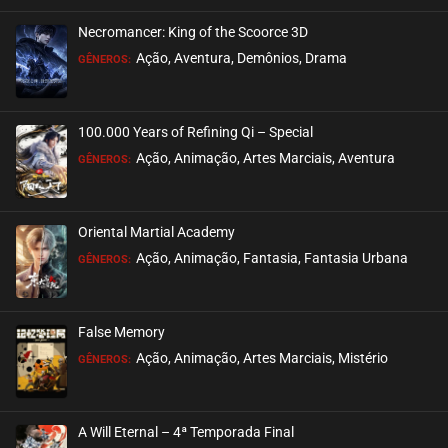
Necromancer: King of the Scoorce 3D
EPISÓDIO 87
Ação, Aventura, Demônios, Drama
GÊNEROS:
outubro 14, 2024
ASSISTIDO
100.000 Years of Refining Qi – Special
EPISÓDIO 86
Ação, Animação, Artes Marciais, Aventura
GÊNEROS:
outubro 04, 2024
ASSISTIDO
Oriental Martial Academy
EPISÓDIO 85
Ação, Animação, Fantasia, Fantasia Urbana
GÊNEROS:
outubro 04, 2024
ASSISTIDO
False Memory
EPISÓDIO 84
Ação, Animação, Artes Marciais, Mistério
GÊNEROS:
outubro 04, 2024
ASSISTIDO
A Will Eternal – 4ª Temporada Final