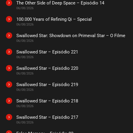
The Other Side of Deep Space – Episódio 14
ASSISTIDO
06/08/2026
100.000 Years of Refining Qi – Special
EPISÓDIO 69
06/08/2026
agosto 12, 2024
Swallowed Star: Showdown on Primeval Star – O Filme
ASSISTIDO
06/08/2026
Swallowed Star – Episódio 221
EPISÓDIO 68
agosto 05, 2024
06/08/2026
ASSISTIDO
Swallowed Star – Episódio 220
06/08/2026
EPISÓDIO 67
Swallowed Star – Episódio 219
agosto 05, 2024
06/08/2026
ASSISTIDO
Swallowed Star – Episódio 218
06/08/2026
EPISÓDIO 66
julho 26, 2024
Swallowed Star – Episódio 217
06/08/2026
ASSISTIDO