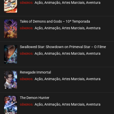
EPISÓDIO 83
Ação, Animação, Artes Marciais, Aventura
GÊNEROS:
outubro 04, 2024
ASSISTIDO
Tales of Demons and Gods – 10ª Temporada
EPISÓDIO 82
Ação, Animação, Artes Marciais, Aventura
GÊNEROS:
setembro 21, 2024
ASSISTIDO
Swallowed Star: Showdown on Primeval Star – O Filme
EPISÓDIO 81
Ação, Animação, Artes Marciais, Aventura
GÊNEROS:
setembro 21, 2024
ASSISTIDO
Renegade Immortal
EPISÓDIO 80
Ação, Animação, Artes Marciais, Aventura
GÊNEROS:
setembro 21, 2024
ASSISTIDO
The Demon Hunter
EPISÓDIO 79
Ação, Animação, Artes Marciais, Aventura
GÊNEROS:
setembro 21, 2024