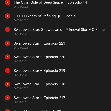
The Other Side of Deep Space – Episódio 14
ASSISTIDO
06/08/2026
100.000 Years of Refining Qi – Special
EPISÓDIO 69
06/08/2026
agosto 12, 2024
Swallowed Star: Showdown on Primeval Star – O Filme
ASSISTIDO
06/08/2026
Swallowed Star – Episódio 221
EPISÓDIO 68
agosto 05, 2024
06/08/2026
ASSISTIDO
Swallowed Star – Episódio 220
06/08/2026
EPISÓDIO 67
Swallowed Star – Episódio 219
agosto 05, 2024
06/08/2026
ASSISTIDO
Swallowed Star – Episódio 218
06/08/2026
EPISÓDIO 66
julho 26, 2024
Swallowed Star – Episódio 217
06/08/2026
ASSISTIDO