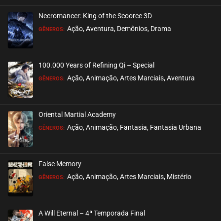
Necromancer: King of the Scoorce 3D
EPISÓDIO 87
Ação, Aventura, Demônios, Drama
GÊNEROS:
outubro 14, 2024
ASSISTIDO
100.000 Years of Refining Qi – Special
EPISÓDIO 86
Ação, Animação, Artes Marciais, Aventura
GÊNEROS:
outubro 04, 2024
ASSISTIDO
Oriental Martial Academy
EPISÓDIO 85
Ação, Animação, Fantasia, Fantasia Urbana
GÊNEROS:
outubro 04, 2024
ASSISTIDO
False Memory
EPISÓDIO 84
Ação, Animação, Artes Marciais, Mistério
GÊNEROS:
outubro 04, 2024
ASSISTIDO
A Will Eternal – 4ª Temporada Final