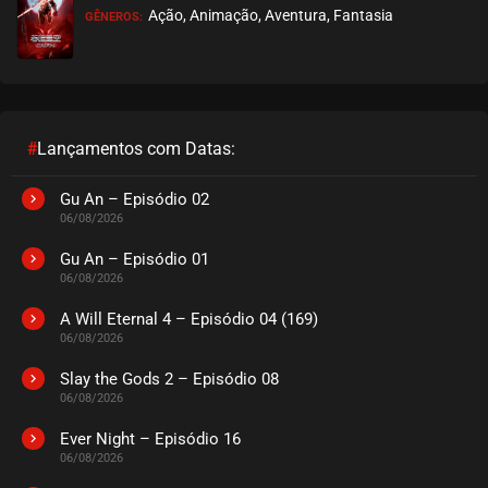
Ação, Animação, Aventura, Fantasia
GÊNEROS:
EPISÓDIO 74
agosto 22, 2024
ASSISTIDO
EPISÓDIO 73
agosto 12, 2024
#
Lançamentos com Datas:
ASSISTIDO
Gu An – Episódio 02
06/08/2026
EPISÓDIO 72
agosto 12, 2024
Gu An – Episódio 01
06/08/2026
ASSISTIDO
A Will Eternal 4 – Episódio 04 (169)
06/08/2026
EPISÓDIO 71
agosto 12, 2024
Slay the Gods 2 – Episódio 08
06/08/2026
ASSISTIDO
Ever Night – Episódio 16
EPISÓDIO 70
06/08/2026
agosto 12, 2024