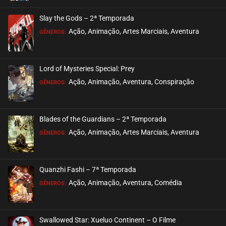
ASSISTIDO
Slay the Gods – 2ª Temporada
EPISÓDIO 78
Ação, Animação, Artes Marciais, Aventura
GÊNEROS:
setembro 05, 2024
ASSISTIDO
Lord of Mysteries Special: Prey
Ação, Animação, Aventura, Conspiração
EPISÓDIO 77
GÊNEROS:
setembro 05, 2024
ASSISTIDO
Blades of the Guardians – 2ª Temporada
Ação, Animação, Artes Marciais, Aventura
EPISÓDIO 76
GÊNEROS:
setembro 05, 2024
ASSISTIDO
Quanzhi Fashi – 7ª Temporada
Ação, Animação, Aventura, Comédia
EPISÓDIO 75
GÊNEROS:
setembro 05, 2024
ASSISTIDO
Swallowed Star: Xueluo Continent – O Filme