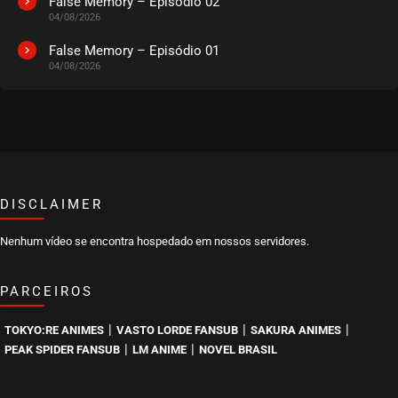
False Memory – Episódio 02
04/08/2026
EPISÓDIO 65
julho 26, 2024
False Memory – Episódio 01
04/08/2026
ASSISTIDO
EPISÓDIO 64
julho 26, 2024
ASSISTIDO
DISCLAIMER
EPISÓDIO 63
julho 26, 2024
Nenhum vídeo se encontra hospedado em nossos servidores.
ASSISTIDO
PARCEIROS
EPISÓDIO 62
julho 26, 2024
|
|
|
TOKYO:RE ANIMES
VASTO LORDE FANSUB
SAKURA ANIMES
ASSISTIDO
|
|
PEAK SPIDER FANSUB
LM ANIME
NOVEL BRASIL
EPISÓDIO 61
julho 19, 2024