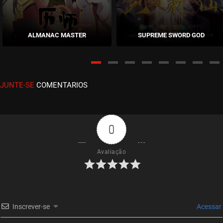
EPISÓDIO 96
novembro 26, 2024
ALMANAC MASTER
SUPREME SWORD GOD
ASSISTIDO
EPISÓDIO 95
novembro 17, 2024
JUNTE-SE
COMENTARIOS
ASSISTIDO
EPISÓDIO 94
novembro 17, 2024
0
ASSISTIDO
Avaliação
EPISÓDIO 93
novembro 17, 2024
ASSISTIDO
Inscrever-se
Acessar
EPISÓDIO 92