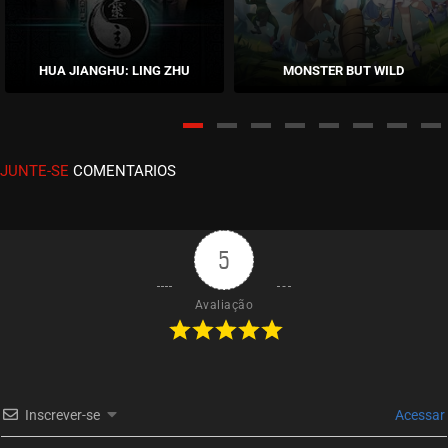
EPISÓDIO 04
outubro 21, 2025
HUA JIANGHU: LING ZHU
MONSTER BUT WILD
ASSISTIDO
EPISÓDIO 03
outubro 14, 2025
JUNTE-SE
COMENTARIOS
ASSISTIDO
EPISÓDIO 02
outubro 14, 2025
5
ASSISTIDO
Avaliação
EPISÓDIO 01
outubro 14, 2025
ASSISTIDO
Inscrever-se
Acessar