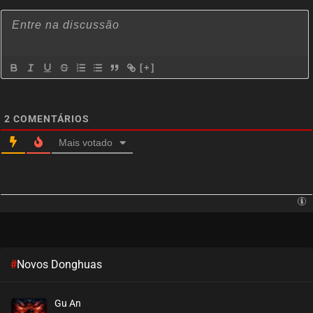
[+]
2
COMENTÁRIOS
Mais votado
#
Novos Donghuas
Gu An