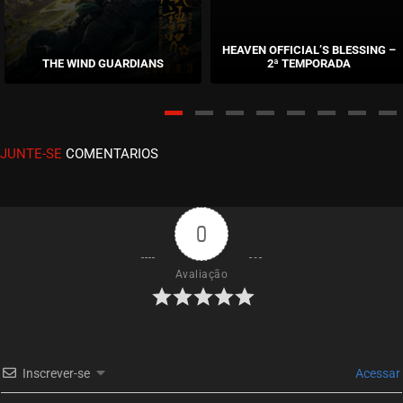
EPISÓDIO 51
novembro 23, 2020
HEAVEN OFFICIAL’S BLESSING –
THE WIND GUARDIANS
2ª TEMPORADA
ASSISTIDO
EPISÓDIO 50
novembro 23, 2020
JUNTE-SE
COMENTARIOS
ASSISTIDO
EPISÓDIO 49
novembro 17, 2020
0
ASSISTIDO
Avaliação
EPISÓDIO 48
novembro 17, 2020
ASSISTIDO
Inscrever-se
Acessar
EPISÓDIO 47