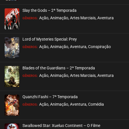
ASSISTIDO
Slay the Gods – 2ª Temporada
EPISÓDIO 33
Ação, Animação, Artes Marciais, Aventura
GÊNEROS:
outubro 05, 2020
ASSISTIDO
Lord of Mysteries Special: Prey
Ação, Animação, Aventura, Conspiração
EPISÓDIO 32
GÊNEROS:
outubro 05, 2020
ASSISTIDO
Blades of the Guardians – 2ª Temporada
Ação, Animação, Artes Marciais, Aventura
EPISÓDIO 31
GÊNEROS:
setembro 29, 2020
ASSISTIDO
Quanzhi Fashi – 7ª Temporada
Ação, Animação, Aventura, Comédia
EPISÓDIO 30
GÊNEROS:
setembro 29, 2020
ASSISTIDO
Swallowed Star: Xueluo Continent – O Filme