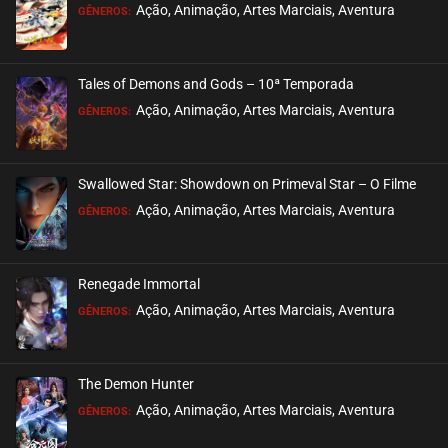
EPISÓDIO 38
Ação, Animação, Artes Marciais, Aventura
GÊNEROS:
outubro 26, 2020
ASSISTIDO
Tales of Demons and Gods – 10ª Temporada
EPISÓDIO 37
Ação, Animação, Artes Marciais, Aventura
GÊNEROS:
outubro 20, 2020
ASSISTIDO
Swallowed Star: Showdown on Primeval Star – O Filme
EPISÓDIO 36
Ação, Animação, Artes Marciais, Aventura
GÊNEROS:
outubro 20, 2020
ASSISTIDO
Renegade Immortal
EPISÓDIO 35
Ação, Animação, Artes Marciais, Aventura
GÊNEROS:
outubro 13, 2020
ASSISTIDO
The Demon Hunter
EPISÓDIO 34
Ação, Animação, Artes Marciais, Aventura
GÊNEROS:
outubro 13, 2020