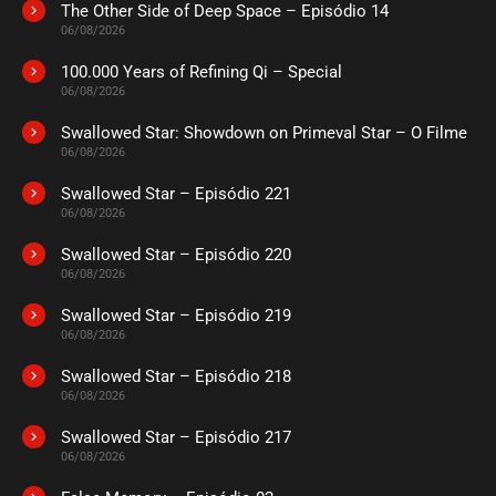
The Other Side of Deep Space – Episódio 14
ASSISTIDO
06/08/2026
100.000 Years of Refining Qi – Special
EPISÓDIO 24
06/08/2026
setembro 07, 2020
Swallowed Star: Showdown on Primeval Star – O Filme
ASSISTIDO
06/08/2026
Swallowed Star – Episódio 221
EPISÓDIO 23
setembro 07, 2020
06/08/2026
ASSISTIDO
Swallowed Star – Episódio 220
06/08/2026
EPISÓDIO 22
Swallowed Star – Episódio 219
setembro 01, 2020
06/08/2026
ASSISTIDO
Swallowed Star – Episódio 218
06/08/2026
EPISÓDIO 21
agosto 27, 2020
Swallowed Star – Episódio 217
06/08/2026
ASSISTIDO