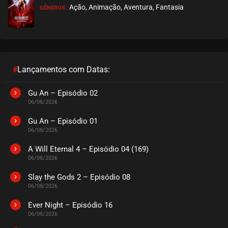
Ação, Animação, Aventura, Fantasia
GÊNEROS:
EPISÓDIO 29
setembro 21, 2020
ASSISTIDO
EPISÓDIO 28
setembro 21, 2020
#
Lançamentos com Datas:
ASSISTIDO
Gu An – Episódio 02
06/08/2026
EPISÓDIO 27
setembro 21, 2020
Gu An – Episódio 01
06/08/2026
ASSISTIDO
A Will Eternal 4 – Episódio 04 (169)
06/08/2026
EPISÓDIO 26
setembro 14, 2020
Slay the Gods 2 – Episódio 08
06/08/2026
ASSISTIDO
Ever Night – Episódio 16
EPISÓDIO 25
06/08/2026
setembro 14, 2020