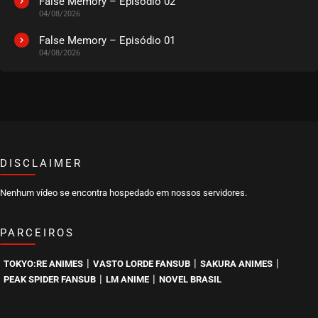
False Memory – Episódio 02
04/08/2026
EPISÓDIO 20
agosto 27, 2020
False Memory – Episódio 01
04/08/2026
ASSISTIDO
EPISÓDIO 19
agosto 27, 2020
ASSISTIDO
DISCLAIMER
EPISÓDIO 18
agosto 27, 2020
Nenhum vídeo se encontra hospedado em nossos servidores.
ASSISTIDO
PARCEIROS
EPISÓDIO 17
agosto 27, 2020
|
|
|
TOKYO:RE ANIMES
VASTO LORDE FANSUB
SAKURA ANIMES
ASSISTIDO
|
|
PEAK SPIDER FANSUB
LM ANIME
NOVEL BRASIL
EPISÓDIO 16
agosto 27, 2020