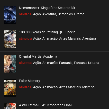
Necromancer: King of the Scoorce 3D
EPISÓDIO 42
Ação, Aventura, Demônios, Drama
GÊNEROS:
novembro 03, 2020
ASSISTIDO
100.000 Years of Refining Qi – Special
EPISÓDIO 41
Ação, Animação, Artes Marciais, Aventura
GÊNEROS:
novembro 03, 2020
ASSISTIDO
Oriental Martial Academy
EPISÓDIO 40
Ação, Animação, Fantasia, Fantasia Urbana
GÊNEROS:
outubro 26, 2020
ASSISTIDO
False Memory
EPISÓDIO 39
Ação, Animação, Artes Marciais, Mistério
GÊNEROS:
outubro 26, 2020
ASSISTIDO
A Will Eternal – 4ª Temporada Final