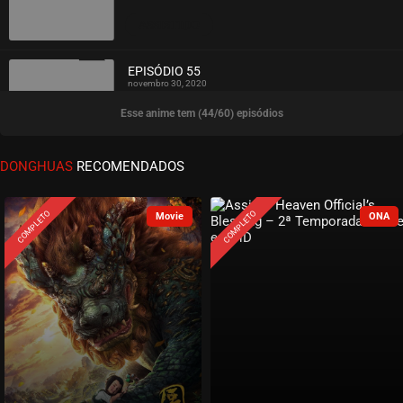
ASSISTIDO
EPISÓDIO 55
novembro 30, 2020
Esse anime tem (44/60) episódios
ASSISTIDO
EPISÓDIO 54
DONGHUAS
RECOMENDADOS
novembro 30, 2020
ASSISTIDO
COMPLETO
COMPLETO
EPISÓDIO 53
novembro 30, 2020
ASSISTIDO
EPISÓDIO 52
novembro 23, 2020
ASSISTIDO