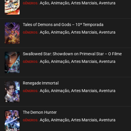
EPISÓDIO 38
Ação, Animação, Artes Marciais, Aventura
GÊNEROS:
outubro 26, 2020
ASSISTIDO
Tales of Demons and Gods – 10ª Temporada
EPISÓDIO 37
Ação, Animação, Artes Marciais, Aventura
GÊNEROS:
outubro 20, 2020
ASSISTIDO
Swallowed Star: Showdown on Primeval Star – O Filme
EPISÓDIO 36
Ação, Animação, Artes Marciais, Aventura
GÊNEROS:
outubro 20, 2020
ASSISTIDO
Renegade Immortal
EPISÓDIO 35
Ação, Animação, Artes Marciais, Aventura
GÊNEROS:
outubro 13, 2020
ASSISTIDO
The Demon Hunter
EPISÓDIO 34
Ação, Animação, Artes Marciais, Aventura
GÊNEROS:
outubro 13, 2020