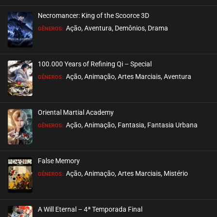
Necromancer: King of the Scoorce 3D
EPISÓDIO 42
Ação, Aventura, Demônios, Drama
GÊNEROS:
novembro 03, 2020
ASSISTIDO
100.000 Years of Refining Qi – Special
EPISÓDIO 41
Ação, Animação, Artes Marciais, Aventura
GÊNEROS:
novembro 03, 2020
ASSISTIDO
Oriental Martial Academy
EPISÓDIO 40
Ação, Animação, Fantasia, Fantasia Urbana
GÊNEROS:
outubro 26, 2020
ASSISTIDO
False Memory
EPISÓDIO 39
Ação, Animação, Artes Marciais, Mistério
GÊNEROS:
outubro 26, 2020
ASSISTIDO
A Will Eternal – 4ª Temporada Final