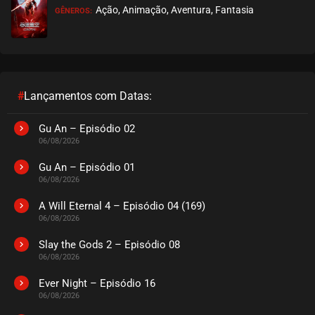
Ação, Animação, Aventura, Fantasia
GÊNEROS:
EPISÓDIO 29
setembro 21, 2020
ASSISTIDO
EPISÓDIO 28
setembro 21, 2020
#
Lançamentos com Datas:
ASSISTIDO
Gu An – Episódio 02
06/08/2026
EPISÓDIO 27
setembro 21, 2020
Gu An – Episódio 01
06/08/2026
ASSISTIDO
A Will Eternal 4 – Episódio 04 (169)
06/08/2026
EPISÓDIO 26
setembro 14, 2020
Slay the Gods 2 – Episódio 08
06/08/2026
ASSISTIDO
Ever Night – Episódio 16
EPISÓDIO 25
06/08/2026
setembro 14, 2020