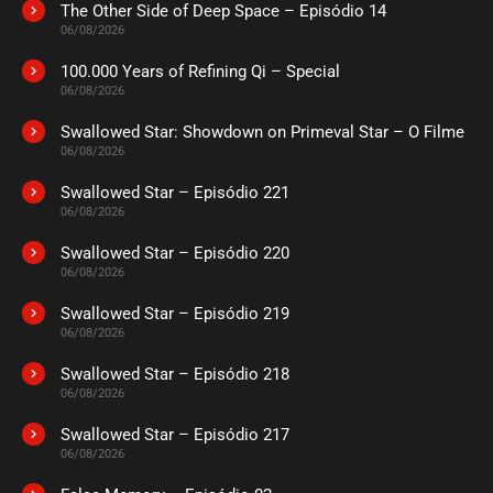
The Other Side of Deep Space – Episódio 14
ASSISTIDO
06/08/2026
100.000 Years of Refining Qi – Special
EPISÓDIO 24
06/08/2026
setembro 07, 2020
Swallowed Star: Showdown on Primeval Star – O Filme
ASSISTIDO
06/08/2026
Swallowed Star – Episódio 221
EPISÓDIO 23
setembro 07, 2020
06/08/2026
ASSISTIDO
Swallowed Star – Episódio 220
06/08/2026
EPISÓDIO 22
Swallowed Star – Episódio 219
setembro 01, 2020
06/08/2026
ASSISTIDO
Swallowed Star – Episódio 218
06/08/2026
EPISÓDIO 21
agosto 27, 2020
Swallowed Star – Episódio 217
06/08/2026
ASSISTIDO