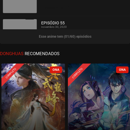
ASSISTIDO
EPISÓDIO 55
novembro 30, 2020
Esse anime tem (01/60) episódios
ASSISTIDO
EPISÓDIO 54
DONGHUAS
RECOMENDADOS
novembro 30, 2020
ASSISTIDO
COMPLETO
COMPLETO
EPISÓDIO 53
novembro 30, 2020
ASSISTIDO
EPISÓDIO 52
novembro 23, 2020
ASSISTIDO