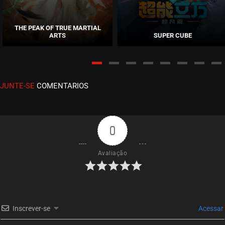
EPISÓDIO 51
novembro 23, 2020
THE PEAK OF TRUE MARTIAL
ARTS
SUPER CUBE
ASSISTIDO
EPISÓDIO 50
novembro 23, 2020
JUNTE-SE
COMENTARIOS
ASSISTIDO
EPISÓDIO 49
novembro 17, 2020
0
ASSISTIDO
Avaliação
EPISÓDIO 48
novembro 17, 2020
ASSISTIDO
Inscrever-se
Acessar
EPISÓDIO 47