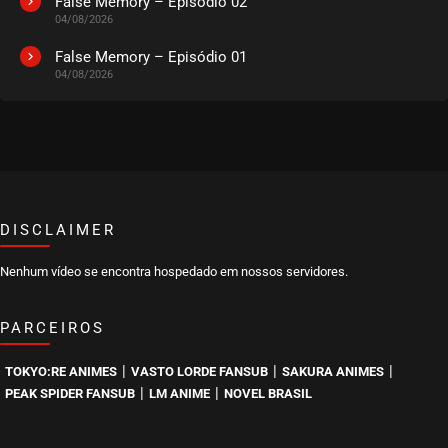
False Memory – Episódio 02
04/08/2026
EPISÓDIO 20
agosto 27, 2020
False Memory – Episódio 01
04/08/2026
ASSISTIDO
EPISÓDIO 19
agosto 27, 2020
ASSISTIDO
DISCLAIMER
EPISÓDIO 18
agosto 27, 2020
Nenhum vídeo se encontra hospedado em nossos servidores.
ASSISTIDO
PARCEIROS
EPISÓDIO 17
agosto 27, 2020
|
|
|
TOKYO:RE ANIMES
VASTO LORDE FANSUB
SAKURA ANIMES
ASSISTIDO
|
|
PEAK SPIDER FANSUB
LM ANIME
NOVEL BRASIL
EPISÓDIO 16
agosto 27, 2020