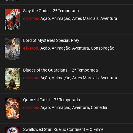
ASSISTIDO
Slay the Gods – 2ª Temporada
EPISÓDIO 33
Ação, Animação, Artes Marciais, Aventura
GÊNEROS:
outubro 05, 2020
ASSISTIDO
Lord of Mysteries Special: Prey
Ação, Animação, Aventura, Conspiração
EPISÓDIO 32
GÊNEROS:
outubro 05, 2020
ASSISTIDO
Blades of the Guardians – 2ª Temporada
Ação, Animação, Artes Marciais, Aventura
EPISÓDIO 31
GÊNEROS:
setembro 29, 2020
ASSISTIDO
Quanzhi Fashi – 7ª Temporada
Ação, Animação, Aventura, Comédia
EPISÓDIO 30
GÊNEROS:
setembro 29, 2020
ASSISTIDO
Swallowed Star: Xueluo Continent – O Filme