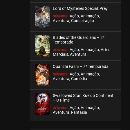
outubro 26, 2020
Lord of Mysteries Special: Prey
ASSISTIDO
Ação, Animação,
GÊNEROS:
Aventura, Conspiração
EPISÓDIO 39
outubro 26, 2020
Blades of the Guardians – 2ª
Temporada
ASSISTIDO
Ação, Animação, Artes
GÊNEROS:
Marciais, Aventura
EPISÓDIO 38
outubro 26, 2020
Quanzhi Fashi – 7ª Temporada
ASSISTIDO
Ação, Animação,
GÊNEROS:
Aventura, Comédia
EPISÓDIO 37
outubro 20, 2020
Swallowed Star: Xueluo Continent
– O Filme
ASSISTIDO
Ação, Animação,
GÊNEROS:
Aventura, Fantasia
EPISÓDIO 36
outubro 20, 2020
ASSISTIDO