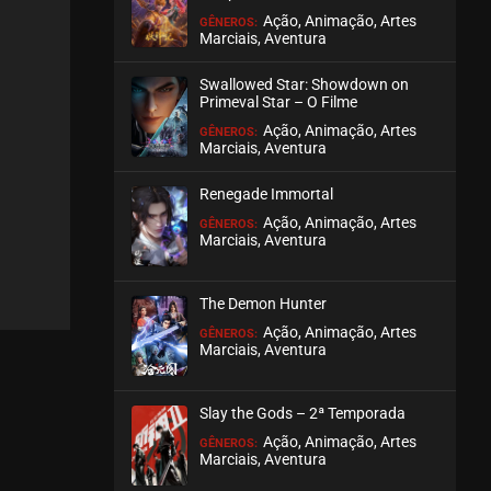
Ação, Animação, Artes
GÊNEROS:
Marciais, Aventura
EPISÓDIO 44
novembro 09, 2020
Swallowed Star: Showdown on
ASSISTIDO
Primeval Star – O Filme
Ação, Animação, Artes
GÊNEROS:
Marciais, Aventura
EPISÓDIO 43
novembro 03, 2020
Renegade Immortal
ASSISTIDO
Ação, Animação, Artes
GÊNEROS:
Marciais, Aventura
EPISÓDIO 42
novembro 03, 2020
The Demon Hunter
ASSISTIDO
Ação, Animação, Artes
GÊNEROS:
Marciais, Aventura
EPISÓDIO 41
novembro 03, 2020
Slay the Gods – 2ª Temporada
ASSISTIDO
Ação, Animação, Artes
GÊNEROS:
Marciais, Aventura
EPISÓDIO 40