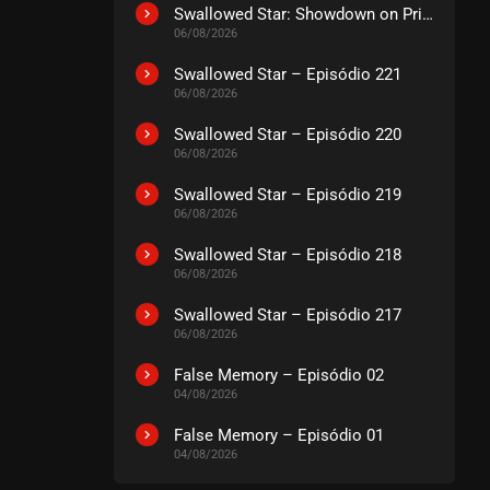
EPISÓDIO 31
Swallowed Star: Showdown on Primeval Star – O Filme
setembro 29, 2020
06/08/2026
ASSISTIDO
Swallowed Star – Episódio 221
06/08/2026
EPISÓDIO 30
Swallowed Star – Episódio 220
setembro 29, 2020
06/08/2026
ASSISTIDO
Swallowed Star – Episódio 219
06/08/2026
EPISÓDIO 29
setembro 21, 2020
Swallowed Star – Episódio 218
06/08/2026
ASSISTIDO
Swallowed Star – Episódio 217
06/08/2026
EPISÓDIO 28
setembro 21, 2020
False Memory – Episódio 02
ASSISTIDO
04/08/2026
False Memory – Episódio 01
EPISÓDIO 27
04/08/2026
setembro 21, 2020