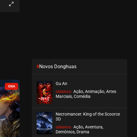
EPISÓDIO 53
novembro 30, 2020
ASSISTIDO
EPISÓDIO 52
novembro 23, 2020
ASSISTIDO
#
Novos Donghuas
EPISÓDIO 51
novembro 23, 2020
Gu An
ASSISTIDO
COMPLETO
Ação, Animação, Artes
GÊNEROS:
Marciais, Comédia
EPISÓDIO 50
novembro 23, 2020
Necromancer: King of the Scoorce
ASSISTIDO
3D
Ação, Aventura,
GÊNEROS:
EPISÓDIO 49
Demônios, Drama
novembro 17, 2020