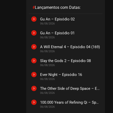
#
Lançamentos com Datas:
EPISÓDIO 35
outubro 13, 2020
Gu An – Episódio 02
06/08/2026
ASSISTIDO
Gu An – Episódio 01
06/08/2026
EPISÓDIO 34
outubro 13, 2020
A Will Eternal 4 – Episódio 04 (169)
ASSISTIDO
06/08/2026
Slay the Gods 2 – Episódio 08
EPISÓDIO 33
06/08/2026
outubro 05, 2020
Ever Night – Episódio 16
ASSISTIDO
06/08/2026
The Other Side of Deep Space – Episódio 14
EPISÓDIO 32
06/08/2026
outubro 05, 2020
ASSISTIDO
100.000 Years of Refining Qi – Special
06/08/2026