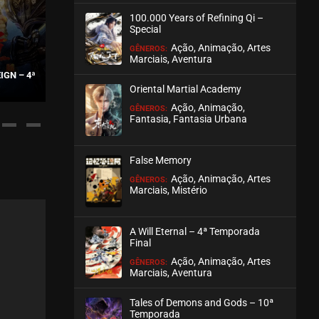
100.000 Years of Refining Qi –
ASSISTIDO
Special
Ação, Animação, Artes
GÊNEROS:
EPISÓDIO 48
Marciais, Aventura
novembro 17, 2020
IGN – 4ª
COILING DRAGON
QUANZHI FASHI – 4
Oriental Martial Academy
ASSISTIDO
Ação, Animação,
GÊNEROS:
Fantasia, Fantasia Urbana
EPISÓDIO 47
novembro 17, 2020
False Memory
ASSISTIDO
Ação, Animação, Artes
GÊNEROS:
Marciais, Mistério
EPISÓDIO 46
novembro 09, 2020
A Will Eternal – 4ª Temporada
ASSISTIDO
Final
Ação, Animação, Artes
GÊNEROS:
Marciais, Aventura
EPISÓDIO 45
novembro 09, 2020
Tales of Demons and Gods – 10ª
ASSISTIDO
Temporada