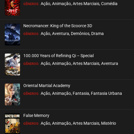
Ação, Animação, Artes Marciais, Comédia
GÊNEROS:
EPISÓDIO 77 (34)
abril 02, 2026
Necromancer: King of the Scoorce 3D
ASSISTIDO
Ação, Aventura, Demônios, Drama
GÊNEROS:
EPISÓDIO 76 (33)
abril 02, 2026
100.000 Years of Refining Qi – Special
ASSISTIDO
Ação, Animação, Artes Marciais, Aventura
GÊNEROS:
EPISÓDIO 75 (32)
março 26, 2026
Oriental Martial Academy
ASSISTIDO
Ação, Animação, Fantasia, Fantasia Urbana
GÊNEROS:
EPISÓDIO 74 (31)
março 17, 2026
False Memory
ASSISTIDO
Ação, Animação, Artes Marciais, Mistério
GÊNEROS: