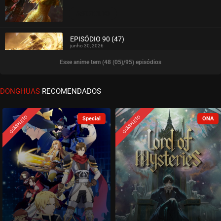
ASSISTIDO
EPISÓDIO 90 (47)
junho 30, 2026
Esse anime tem (48 (05)/95) episódios
ASSISTIDO
EPISÓDIO 89 (46)
DONGHUAS
RECOMENDADOS
junho 23, 2026
ASSISTIDO
COMPLETO
COMPLETO
EPISÓDIO 88 (45)
junho 16, 2026
ASSISTIDO
EPISÓDIO 87 (44)
junho 09, 2026
ASSISTIDO