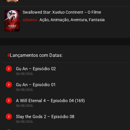
EPISÓDIO 64 (21)
janeiro 20, 2026
Swallowed Star: Xueluo Continent – O Filme
ASSISTIDO
Ação, Animação, Aventura, Fantasia
GÊNEROS:
EPISÓDIO 63 (20)
janeiro 13, 2026
ASSISTIDO
#
Lançamentos com Datas:
EPISÓDIO 62 (19)
janeiro 06, 2026
Gu An – Episódio 02
06/08/2026
ASSISTIDO
Gu An – Episódio 01
06/08/2026
EPISÓDIO 61 (18)
dezembro 28, 2025
A Will Eternal 4 – Episódio 04 (169)
06/08/2026
ASSISTIDO
Slay the Gods 2 – Episódio 08
06/08/2026
EPISÓDIO 60 (17)
dezembro 14, 2025