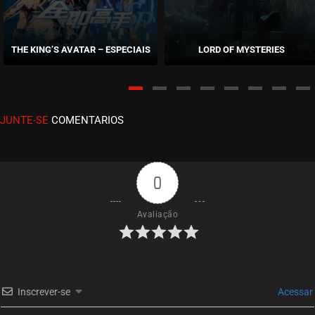
EPISÓDIO 86 (43)
junho 02, 2026
THE KING’S AVATAR – ESPECIAIS
LORD OF MYSTERIES
ASSISTIDO
EPISÓDIO 85 (42)
maio 26, 2026
JUNTE-SE
COMENTARIOS
ASSISTIDO
EPISÓDIO 84 (41)
maio 19, 2026
0
ASSISTIDO
Avaliação
EPISÓDIO 83 (40)
maio 12, 2026
ASSISTIDO
Inscrever-se
Acessar
EPISÓDIO 82 (39)