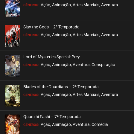
ASSISTIDO
Ação, Animação, Artes Marciais, Aventura
GÊNEROS:
EPISÓDIO 68 (25)
fevereiro 10, 2026
Slay the Gods – 2ª Temporada
ASSISTIDO
Ação, Animação, Artes Marciais, Aventura
GÊNEROS:
EPISÓDIO 67 (24)
fevereiro 10, 2026
Lord of Mysteries Special: Prey
ASSISTIDO
Ação, Animação, Aventura, Conspiração
GÊNEROS:
EPISÓDIO 66 (23)
fevereiro 03, 2026
Blades of the Guardians – 2ª Temporada
ASSISTIDO
Ação, Animação, Artes Marciais, Aventura
GÊNEROS:
EPISÓDIO 65 (22)
janeiro 27, 2026
Quanzhi Fashi – 7ª Temporada
ASSISTIDO
Ação, Animação, Aventura, Comédia
GÊNEROS: