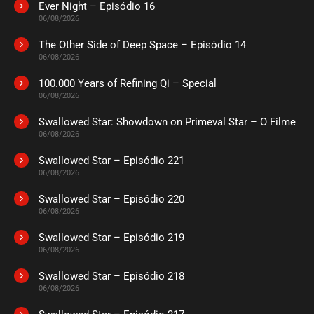
Ever Night – Episódio 16
ASSISTIDO
06/08/2026
The Other Side of Deep Space – Episódio 14
EPISÓDIO 59 (16)
06/08/2026
dezembro 02, 2025
100.000 Years of Refining Qi – Special
ASSISTIDO
06/08/2026
Swallowed Star: Showdown on Primeval Star – O Filme
EPISÓDIO 58 (15)
dezembro 02, 2025
06/08/2026
ASSISTIDO
Swallowed Star – Episódio 221
06/08/2026
EPISÓDIO 57 (14)
Swallowed Star – Episódio 220
novembro 14, 2025
06/08/2026
ASSISTIDO
Swallowed Star – Episódio 219
06/08/2026
EPISÓDIO 56 (13)
Swallowed Star – Episódio 218
novembro 14, 2025
06/08/2026
ASSISTIDO