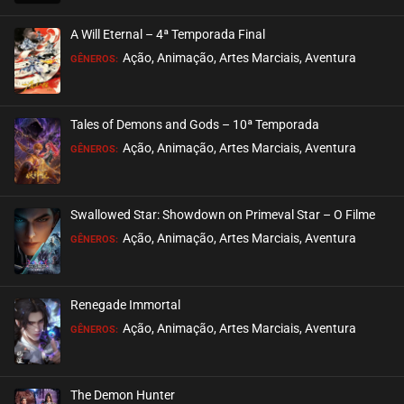
EPISÓDIO 73 (30)
março 10, 2026
A Will Eternal – 4ª Temporada Final
ASSISTIDO
Ação, Animação, Artes Marciais, Aventura
GÊNEROS:
EPISÓDIO 72 (29)
março 03, 2026
Tales of Demons and Gods – 10ª Temporada
ASSISTIDO
Ação, Animação, Artes Marciais, Aventura
GÊNEROS:
EPISÓDIO 71 (28)
fevereiro 24, 2026
Swallowed Star: Showdown on Primeval Star – O Filme
ASSISTIDO
Ação, Animação, Artes Marciais, Aventura
GÊNEROS:
EPISÓDIO 70 (27)
fevereiro 17, 2026
Renegade Immortal
ASSISTIDO
Ação, Animação, Artes Marciais, Aventura
GÊNEROS:
EPISÓDIO 69 (26)
fevereiro 17, 2026
The Demon Hunter