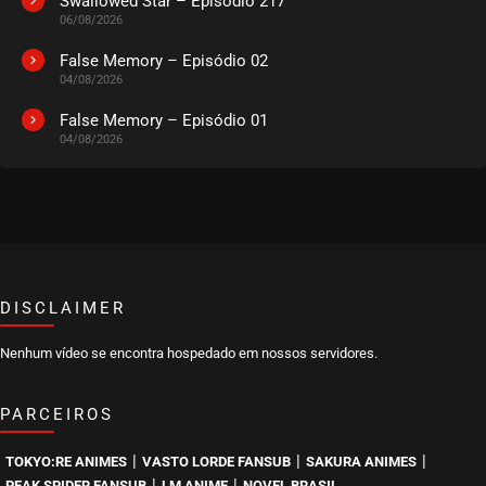
Swallowed Star – Episódio 217
06/08/2026
EPISÓDIO 55 (12)
novembro 14, 2025
False Memory – Episódio 02
04/08/2026
ASSISTIDO
False Memory – Episódio 01
04/08/2026
EPISÓDIO 54 (11)
outubro 23, 2025
ASSISTIDO
EPISÓDIO 53 (10)
outubro 16, 2025
ASSISTIDO
DISCLAIMER
Nenhum vídeo se encontra hospedado em nossos servidores.
EPISÓDIO 52 (09)
outubro 09, 2025
PARCEIROS
ASSISTIDO
|
|
|
TOKYO:RE ANIMES
VASTO LORDE FANSUB
SAKURA ANIMES
EPISÓDIO 51 (08)
|
|
PEAK SPIDER FANSUB
LM ANIME
NOVEL BRASIL
outubro 01, 2025