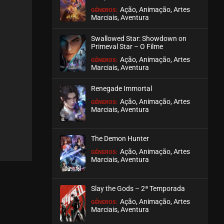
Ação, Animação, Artes
GÊNEROS:
Marciais, Aventura
EPISÓDIO 79 (36)
abril 16, 2026
Swallowed Star: Showdown on
ASSISTIDO
Primeval Star – O Filme
Ação, Animação, Artes
GÊNEROS:
Marciais, Aventura
EPISÓDIO 78 (35)
abril 09, 2026
Renegade Immortal
ASSISTIDO
Ação, Animação, Artes
GÊNEROS:
Marciais, Aventura
EPISÓDIO 77 (34)
abril 02, 2026
The Demon Hunter
ASSISTIDO
Ação, Animação, Artes
GÊNEROS:
Marciais, Aventura
EPISÓDIO 76 (33)
abril 02, 2026
Slay the Gods – 2ª Temporada
ASSISTIDO
Ação, Animação, Artes
GÊNEROS:
Marciais, Aventura
EPISÓDIO 75 (32)