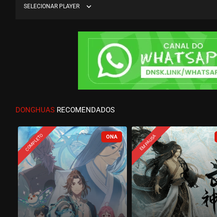
expand_more
SELECIONAR PLAYER
DONGHUAS
RECOMENDADOS
COMPLETO
EM PAUSA