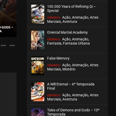
100.000 Years of Refining Qi –
ASSISTIDO
Special
Ação, Animação, Artes
GÊNEROS:
EPISÓDIO 83 (40)
Marciais, Aventura
maio 12, 2026
D GODS –
TALES OF DEMONS AND GODS –
THE PHARMACY OF
A
6ª TEMPORADA
WORLD
Oriental Martial Academy
ASSISTIDO
Ação, Animação,
GÊNEROS:
Fantasia, Fantasia Urbana
EPISÓDIO 82 (39)
abril 30, 2026
False Memory
ASSISTIDO
Ação, Animação, Artes
GÊNEROS:
Marciais, Mistério
EPISÓDIO 81 (38)
abril 30, 2026
A Will Eternal – 4ª Temporada
ASSISTIDO
Final
Ação, Animação, Artes
GÊNEROS:
Marciais, Aventura
EPISÓDIO 80 (37)
abril 23, 2026
Tales of Demons and Gods – 10ª
ASSISTIDO
Temporada