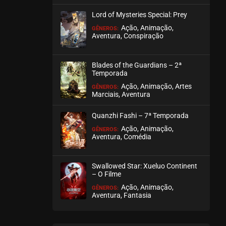
março 26, 2026
Lord of Mysteries Special: Prey
ASSISTIDO
Ação, Animação,
GÊNEROS:
Aventura, Conspiração
EPISÓDIO 74 (31)
março 17, 2026
Blades of the Guardians – 2ª
Temporada
ASSISTIDO
Ação, Animação, Artes
GÊNEROS:
Marciais, Aventura
EPISÓDIO 73 (30)
março 10, 2026
Quanzhi Fashi – 7ª Temporada
ASSISTIDO
Ação, Animação,
GÊNEROS:
Aventura, Comédia
EPISÓDIO 72 (29)
março 03, 2026
Swallowed Star: Xueluo Continent
– O Filme
ASSISTIDO
Ação, Animação,
GÊNEROS:
Aventura, Fantasia
EPISÓDIO 71 (28)
fevereiro 24, 2026
ASSISTIDO