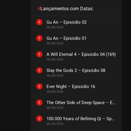
#
Lançamentos com Datas:
EPISÓDIO 70 (27)
fevereiro 17, 2026
Gu An – Episódio 02
06/08/2026
ASSISTIDO
Gu An – Episódio 01
06/08/2026
EPISÓDIO 69 (26)
fevereiro 17, 2026
A Will Eternal 4 – Episódio 04 (169)
ASSISTIDO
06/08/2026
Slay the Gods 2 – Episódio 08
EPISÓDIO 68 (25)
06/08/2026
fevereiro 10, 2026
Ever Night – Episódio 16
ASSISTIDO
06/08/2026
The Other Side of Deep Space – Episódio 14
EPISÓDIO 67 (24)
06/08/2026
fevereiro 10, 2026
ASSISTIDO
100.000 Years of Refining Qi – Special
06/08/2026