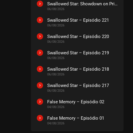
EPISÓDIO 66 (23)
Swallowed Star: Showdown on Primeval Star – O Filme
fevereiro 03, 2026
06/08/2026
ASSISTIDO
Swallowed Star – Episódio 221
06/08/2026
EPISÓDIO 65 (22)
Swallowed Star – Episódio 220
janeiro 27, 2026
06/08/2026
ASSISTIDO
Swallowed Star – Episódio 219
06/08/2026
EPISÓDIO 64 (21)
janeiro 20, 2026
Swallowed Star – Episódio 218
06/08/2026
ASSISTIDO
Swallowed Star – Episódio 217
06/08/2026
EPISÓDIO 63 (20)
janeiro 13, 2026
False Memory – Episódio 02
ASSISTIDO
04/08/2026
False Memory – Episódio 01
EPISÓDIO 62 (19)
04/08/2026
janeiro 06, 2026