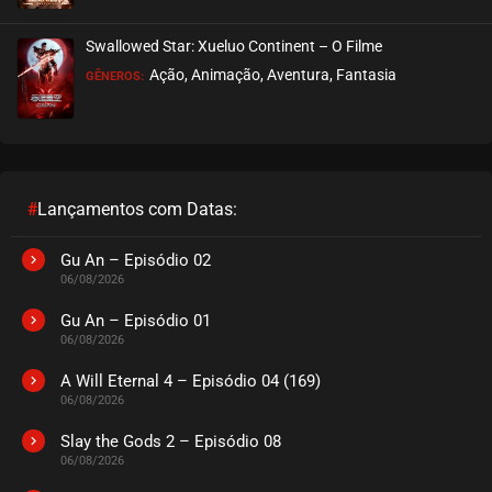
EPISÓDIO 64 (21)
janeiro 20, 2026
Swallowed Star: Xueluo Continent – O Filme
ASSISTIDO
Ação, Animação, Aventura, Fantasia
GÊNEROS:
EPISÓDIO 63 (20)
janeiro 13, 2026
ASSISTIDO
#
Lançamentos com Datas:
EPISÓDIO 62 (19)
janeiro 06, 2026
Gu An – Episódio 02
06/08/2026
ASSISTIDO
Gu An – Episódio 01
06/08/2026
EPISÓDIO 61 (18)
dezembro 28, 2025
A Will Eternal 4 – Episódio 04 (169)
06/08/2026
ASSISTIDO
Slay the Gods 2 – Episódio 08
06/08/2026
EPISÓDIO 60 (17)
dezembro 14, 2025