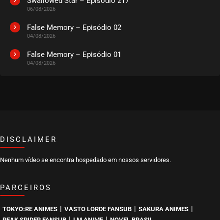
Swallowed Star – Episódio 217
06/08/2026
EPISÓDIO 55 (12)
novembro 14, 2025
False Memory – Episódio 02
04/08/2026
ASSISTIDO
False Memory – Episódio 01
04/08/2026
EPISÓDIO 54 (11)
outubro 23, 2025
ASSISTIDO
EPISÓDIO 53 (10)
outubro 16, 2025
ASSISTIDO
DISCLAIMER
Nenhum vídeo se encontra hospedado em nossos servidores.
EPISÓDIO 52 (09)
outubro 09, 2025
PARCEIROS
ASSISTIDO
|
|
|
TOKYO:RE ANIMES
VASTO LORDE FANSUB
SAKURA ANIMES
EPISÓDIO 51 (08)
|
|
PEAK SPIDER FANSUB
LM ANIME
NOVEL BRASIL
outubro 01, 2025