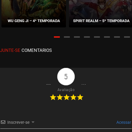
EPISÓDIO 86 (43)
junho 02, 2026
WU GENG JI – 4ª TEMPORADA
SPIRIT REALM – 5ª TEMPORADA
ASSISTIDO
EPISÓDIO 85 (42)
maio 26, 2026
JUNTE-SE
COMENTARIOS
ASSISTIDO
EPISÓDIO 84 (41)
maio 19, 2026
5
ASSISTIDO
Avaliação
EPISÓDIO 83 (40)
maio 12, 2026
ASSISTIDO
Inscrever-se
Acessar
EPISÓDIO 82 (39)