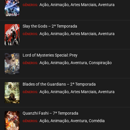
ASSISTIDO
Ação, Animação, Artes Marciais, Aventura
GÊNEROS:
EPISÓDIO 68 (25)
fevereiro 10, 2026
Slay the Gods – 2ª Temporada
ASSISTIDO
Ação, Animação, Artes Marciais, Aventura
GÊNEROS:
EPISÓDIO 67 (24)
fevereiro 10, 2026
Lord of Mysteries Special: Prey
ASSISTIDO
Ação, Animação, Aventura, Conspiração
GÊNEROS:
EPISÓDIO 66 (23)
fevereiro 03, 2026
Blades of the Guardians – 2ª Temporada
ASSISTIDO
Ação, Animação, Artes Marciais, Aventura
GÊNEROS:
EPISÓDIO 65 (22)
janeiro 27, 2026
Quanzhi Fashi – 7ª Temporada
ASSISTIDO
Ação, Animação, Aventura, Comédia
GÊNEROS: