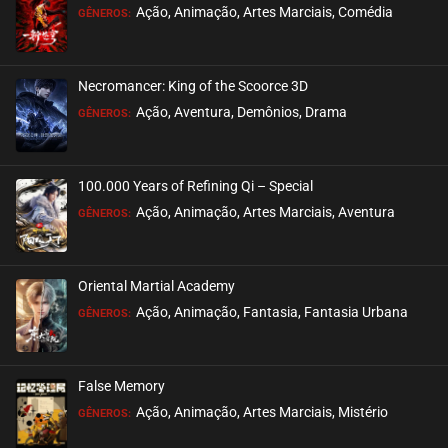
Ação, Animação, Artes Marciais, Comédia
GÊNEROS:
EPISÓDIO 77 (34)
abril 02, 2026
Necromancer: King of the Scoorce 3D
ASSISTIDO
Ação, Aventura, Demônios, Drama
GÊNEROS:
EPISÓDIO 76 (33)
abril 02, 2026
100.000 Years of Refining Qi – Special
ASSISTIDO
Ação, Animação, Artes Marciais, Aventura
GÊNEROS:
EPISÓDIO 75 (32)
março 26, 2026
Oriental Martial Academy
ASSISTIDO
Ação, Animação, Fantasia, Fantasia Urbana
GÊNEROS:
EPISÓDIO 74 (31)
março 17, 2026
False Memory
ASSISTIDO
Ação, Animação, Artes Marciais, Mistério
GÊNEROS: