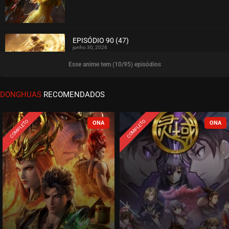
ASSISTIDO
EPISÓDIO 90 (47)
junho 30, 2026
Esse anime tem (10/95) episódios
ASSISTIDO
EPISÓDIO 89 (46)
DONGHUAS
RECOMENDADOS
junho 23, 2026
ASSISTIDO
COMPLETO
COMPLETO
EPISÓDIO 88 (45)
junho 16, 2026
ASSISTIDO
EPISÓDIO 87 (44)
junho 09, 2026
ASSISTIDO