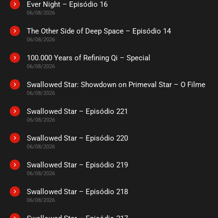
Ever Night – Episódio 16
ASSISTIDO
06/08/2026
The Other Side of Deep Space – Episódio 14
EPISÓDIO 59 (16)
06/08/2026
dezembro 02, 2025
100.000 Years of Refining Qi – Special
ASSISTIDO
06/08/2026
Swallowed Star: Showdown on Primeval Star – O Filme
EPISÓDIO 58 (15)
dezembro 02, 2025
06/08/2026
ASSISTIDO
Swallowed Star – Episódio 221
06/08/2026
EPISÓDIO 57 (14)
Swallowed Star – Episódio 220
novembro 14, 2025
06/08/2026
ASSISTIDO
Swallowed Star – Episódio 219
06/08/2026
EPISÓDIO 56 (13)
Swallowed Star – Episódio 218
novembro 14, 2025
06/08/2026
ASSISTIDO