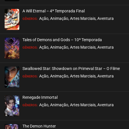
EPISÓDIO 73 (30)
março 10, 2026
A Will Eternal – 4ª Temporada Final
ASSISTIDO
Ação, Animação, Artes Marciais, Aventura
GÊNEROS:
EPISÓDIO 72 (29)
março 03, 2026
Tales of Demons and Gods – 10ª Temporada
ASSISTIDO
Ação, Animação, Artes Marciais, Aventura
GÊNEROS:
EPISÓDIO 71 (28)
fevereiro 24, 2026
Swallowed Star: Showdown on Primeval Star – O Filme
ASSISTIDO
Ação, Animação, Artes Marciais, Aventura
GÊNEROS:
EPISÓDIO 70 (27)
fevereiro 17, 2026
Renegade Immortal
ASSISTIDO
Ação, Animação, Artes Marciais, Aventura
GÊNEROS:
EPISÓDIO 69 (26)
fevereiro 17, 2026
The Demon Hunter