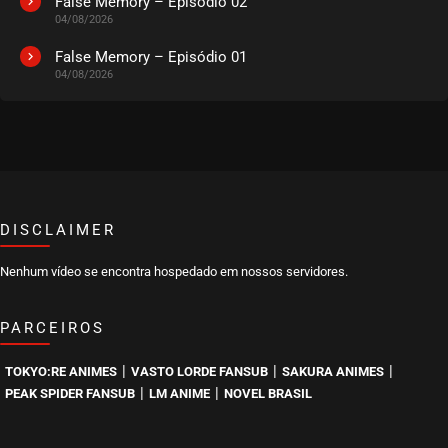
False Memory – Episódio 02
04/08/2026
EPISÓDIO 02
agosto 30, 2020
False Memory – Episódio 01
04/08/2026
ASSISTIDO
EPISÓDIO 01
agosto 30, 2020
ASSISTIDO
DISCLAIMER
Nenhum vídeo se encontra hospedado em nossos servidores.
PARCEIROS
|
|
|
TOKYO:RE ANIMES
VASTO LORDE FANSUB
SAKURA ANIMES
|
|
PEAK SPIDER FANSUB
LM ANIME
NOVEL BRASIL