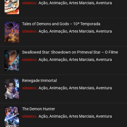
EPISÓDIO 20
Ação, Animação, Artes Marciais, Aventura
GÊNEROS:
setembro 02, 2020
ASSISTIDO
Tales of Demons and Gods – 10ª Temporada
EPISÓDIO 19
Ação, Animação, Artes Marciais, Aventura
GÊNEROS:
setembro 02, 2020
ASSISTIDO
Swallowed Star: Showdown on Primeval Star – O Filme
EPISÓDIO 18
Ação, Animação, Artes Marciais, Aventura
GÊNEROS:
setembro 02, 2020
ASSISTIDO
Renegade Immortal
EPISÓDIO 17
Ação, Animação, Artes Marciais, Aventura
GÊNEROS:
setembro 02, 2020
ASSISTIDO
The Demon Hunter
EPISÓDIO 16
Ação, Animação, Artes Marciais, Aventura
GÊNEROS:
setembro 02, 2020