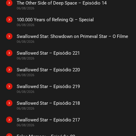
The Other Side of Deep Space – Episódio 14
ASSISTIDO
06/08/2026
100.000 Years of Refining Qi – Special
EPISÓDIO 06
06/08/2026
agosto 30, 2020
Swallowed Star: Showdown on Primeval Star – O Filme
ASSISTIDO
06/08/2026
Swallowed Star – Episódio 221
EPISÓDIO 05
agosto 30, 2020
06/08/2026
ASSISTIDO
Swallowed Star – Episódio 220
06/08/2026
EPISÓDIO 04
Swallowed Star – Episódio 219
agosto 30, 2020
06/08/2026
ASSISTIDO
Swallowed Star – Episódio 218
06/08/2026
EPISÓDIO 03
agosto 30, 2020
Swallowed Star – Episódio 217
06/08/2026
ASSISTIDO