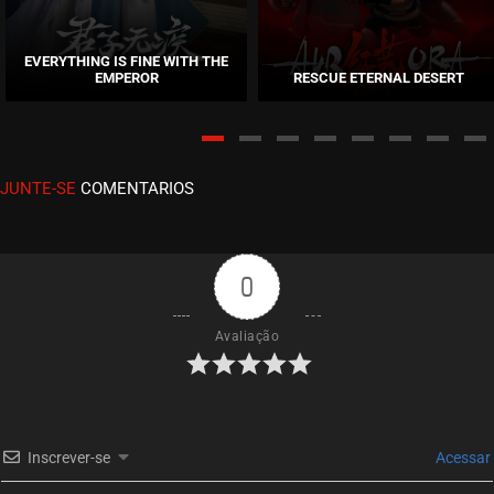
EPISÓDIO 33
setembro 16, 2020
EVERYTHING IS FINE WITH THE
EMPEROR
RESCUE ETERNAL DESERT
ASSISTIDO
EPISÓDIO 32
setembro 06, 2020
JUNTE-SE
COMENTARIOS
ASSISTIDO
EPISÓDIO 31
setembro 06, 2020
0
ASSISTIDO
Avaliação
EPISÓDIO 30
setembro 02, 2020
ASSISTIDO
Inscrever-se
Acessar
EPISÓDIO 29