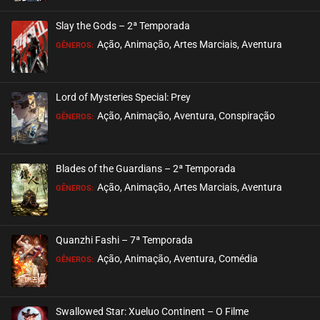
ASSISTIDO
Slay the Gods – 2ª Temporada
EPISÓDIO 15
Ação, Animação, Artes Marciais, Aventura
GÊNEROS:
agosto 30, 2020
ASSISTIDO
Lord of Mysteries Special: Prey
Ação, Animação, Aventura, Conspiração
EPISÓDIO 14
GÊNEROS:
agosto 30, 2020
ASSISTIDO
Blades of the Guardians – 2ª Temporada
Ação, Animação, Artes Marciais, Aventura
EPISÓDIO 13
GÊNEROS:
agosto 30, 2020
ASSISTIDO
Quanzhi Fashi – 7ª Temporada
Ação, Animação, Aventura, Comédia
EPISÓDIO 12
GÊNEROS:
agosto 30, 2020
ASSISTIDO
Swallowed Star: Xueluo Continent – O Filme