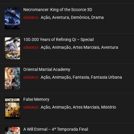
Necromancer: King of the Scoorce 3D
EPISÓDIO 24
Ação, Aventura, Demônios, Drama
GÊNEROS:
setembro 02, 2020
ASSISTIDO
100.000 Years of Refining Qi – Special
EPISÓDIO 23
Ação, Animação, Artes Marciais, Aventura
GÊNEROS:
setembro 02, 2020
ASSISTIDO
Oriental Martial Academy
EPISÓDIO 22
Ação, Animação, Fantasia, Fantasia Urbana
GÊNEROS:
setembro 02, 2020
ASSISTIDO
False Memory
EPISÓDIO 21
Ação, Animação, Artes Marciais, Mistério
GÊNEROS:
setembro 02, 2020
ASSISTIDO
A Will Eternal – 4ª Temporada Final