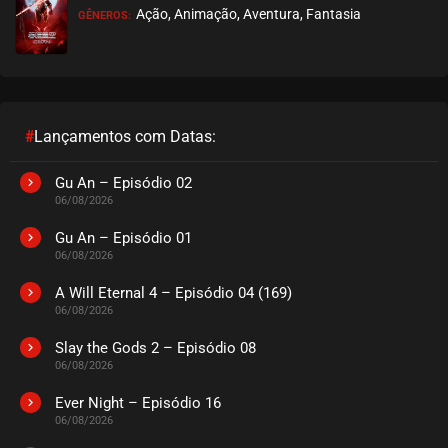
Ação, Animação, Aventura, Fantasia
GÊNEROS:
EPISÓDIO 11
agosto 30, 2020
ASSISTIDO
EPISÓDIO 10
agosto 30, 2020
#
Lançamentos com Datas:
ASSISTIDO
Gu An – Episódio 02
06/08/2026
EPISÓDIO 09
agosto 30, 2020
Gu An – Episódio 01
06/08/2026
ASSISTIDO
A Will Eternal 4 – Episódio 04 (169)
06/08/2026
EPISÓDIO 08
agosto 30, 2020
Slay the Gods 2 – Episódio 08
06/08/2026
ASSISTIDO
Ever Night – Episódio 16
EPISÓDIO 07
06/08/2026
agosto 30, 2020