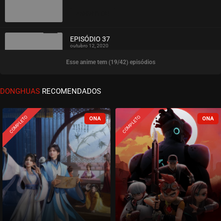
ASSISTIDO
EPISÓDIO 37
outubro 12, 2020
Esse anime tem (19/42) episódios
ASSISTIDO
EPISÓDIO 36
DONGHUAS
RECOMENDADOS
outubro 05, 2020
ASSISTIDO
COMPLETO
COMPLETO
EPISÓDIO 35
setembro 27, 2020
ASSISTIDO
EPISÓDIO 34
setembro 21, 2020
ASSISTIDO