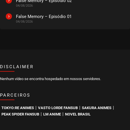
False Memory – Episódio 02
04/08/2026
EPISÓDIO 02
agosto 30, 2020
False Memory – Episódio 01
04/08/2026
ASSISTIDO
EPISÓDIO 01
agosto 30, 2020
ASSISTIDO
DISCLAIMER
Nenhum vídeo se encontra hospedado em nossos servidores.
PARCEIROS
|
|
|
TOKYO:RE ANIMES
VASTO LORDE FANSUB
SAKURA ANIMES
|
|
PEAK SPIDER FANSUB
LM ANIME
NOVEL BRASIL