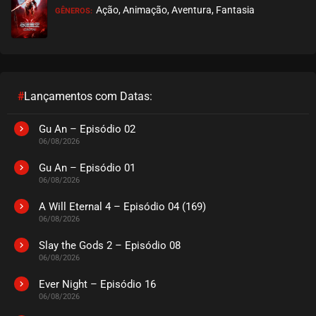
Ação, Animação, Aventura, Fantasia
GÊNEROS:
EPISÓDIO 11
agosto 30, 2020
ASSISTIDO
EPISÓDIO 10
agosto 30, 2020
#
Lançamentos com Datas:
ASSISTIDO
Gu An – Episódio 02
06/08/2026
EPISÓDIO 09
agosto 30, 2020
Gu An – Episódio 01
06/08/2026
ASSISTIDO
A Will Eternal 4 – Episódio 04 (169)
06/08/2026
EPISÓDIO 08
agosto 30, 2020
Slay the Gods 2 – Episódio 08
06/08/2026
ASSISTIDO
Ever Night – Episódio 16
EPISÓDIO 07
06/08/2026
agosto 30, 2020