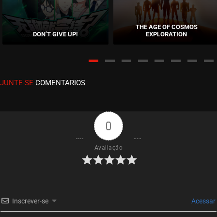
EPISÓDIO 33
setembro 16, 2020
THE AGE OF COSMOS
DON’T GIVE UP!
EXPLORATION
ASSISTIDO
EPISÓDIO 32
setembro 06, 2020
JUNTE-SE
COMENTARIOS
ASSISTIDO
EPISÓDIO 31
setembro 06, 2020
0
ASSISTIDO
Avaliação
EPISÓDIO 30
setembro 02, 2020
ASSISTIDO
Inscrever-se
Acessar
EPISÓDIO 29