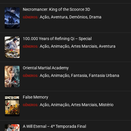
Necromancer: King of the Scoorce 3D
EPISÓDIO 24
Ação, Aventura, Demônios, Drama
GÊNEROS:
setembro 02, 2020
ASSISTIDO
100.000 Years of Refining Qi – Special
EPISÓDIO 23
Ação, Animação, Artes Marciais, Aventura
GÊNEROS:
setembro 02, 2020
ASSISTIDO
Oriental Martial Academy
EPISÓDIO 22
Ação, Animação, Fantasia, Fantasia Urbana
GÊNEROS:
setembro 02, 2020
ASSISTIDO
False Memory
EPISÓDIO 21
Ação, Animação, Artes Marciais, Mistério
GÊNEROS:
setembro 02, 2020
ASSISTIDO
A Will Eternal – 4ª Temporada Final