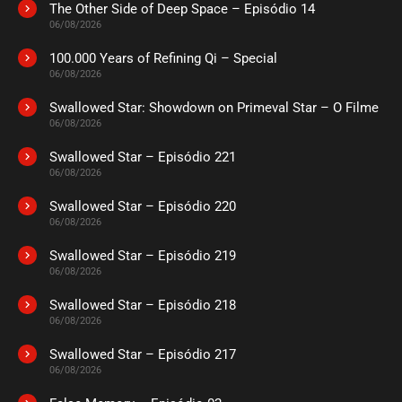
The Other Side of Deep Space – Episódio 14
ASSISTIDO
06/08/2026
100.000 Years of Refining Qi – Special
EPISÓDIO 06
06/08/2026
agosto 30, 2020
Swallowed Star: Showdown on Primeval Star – O Filme
ASSISTIDO
06/08/2026
Swallowed Star – Episódio 221
EPISÓDIO 05
agosto 30, 2020
06/08/2026
ASSISTIDO
Swallowed Star – Episódio 220
06/08/2026
EPISÓDIO 04
Swallowed Star – Episódio 219
agosto 30, 2020
06/08/2026
ASSISTIDO
Swallowed Star – Episódio 218
06/08/2026
EPISÓDIO 03
agosto 30, 2020
Swallowed Star – Episódio 217
06/08/2026
ASSISTIDO