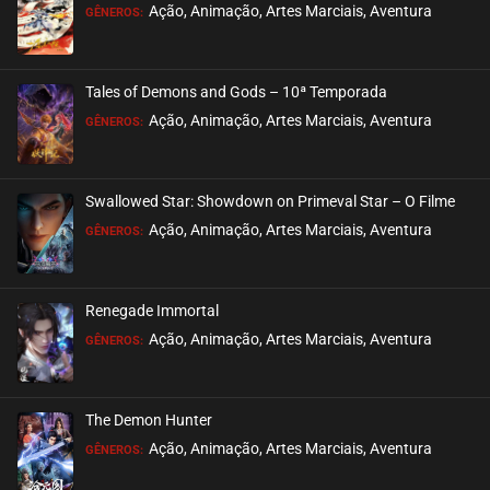
EPISÓDIO 20
Ação, Animação, Artes Marciais, Aventura
GÊNEROS:
setembro 02, 2020
ASSISTIDO
Tales of Demons and Gods – 10ª Temporada
EPISÓDIO 19
Ação, Animação, Artes Marciais, Aventura
GÊNEROS:
setembro 02, 2020
ASSISTIDO
Swallowed Star: Showdown on Primeval Star – O Filme
EPISÓDIO 18
Ação, Animação, Artes Marciais, Aventura
GÊNEROS:
setembro 02, 2020
ASSISTIDO
Renegade Immortal
EPISÓDIO 17
Ação, Animação, Artes Marciais, Aventura
GÊNEROS:
setembro 02, 2020
ASSISTIDO
The Demon Hunter
EPISÓDIO 16
Ação, Animação, Artes Marciais, Aventura
GÊNEROS:
setembro 02, 2020