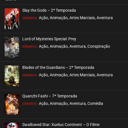
ASSISTIDO
Slay the Gods – 2ª Temporada
EPISÓDIO 15
Ação, Animação, Artes Marciais, Aventura
GÊNEROS:
agosto 30, 2020
ASSISTIDO
Lord of Mysteries Special: Prey
Ação, Animação, Aventura, Conspiração
EPISÓDIO 14
GÊNEROS:
agosto 30, 2020
ASSISTIDO
Blades of the Guardians – 2ª Temporada
Ação, Animação, Artes Marciais, Aventura
EPISÓDIO 13
GÊNEROS:
agosto 30, 2020
ASSISTIDO
Quanzhi Fashi – 7ª Temporada
Ação, Animação, Aventura, Comédia
EPISÓDIO 12
GÊNEROS:
agosto 30, 2020
ASSISTIDO
Swallowed Star: Xueluo Continent – O Filme