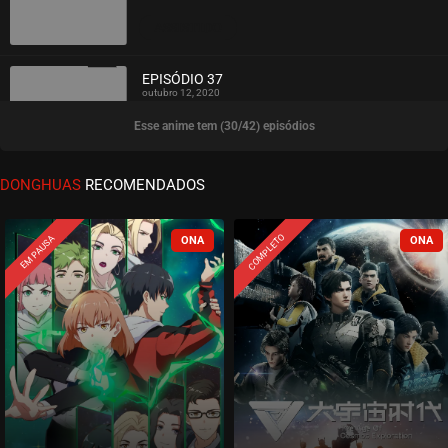
ASSISTIDO
EPISÓDIO 37
outubro 12, 2020
Esse anime tem (30/42) episódios
ASSISTIDO
EPISÓDIO 36
DONGHUAS
RECOMENDADOS
outubro 05, 2020
ASSISTIDO
COMPLETO
EM PAUSA
EPISÓDIO 35
setembro 27, 2020
ASSISTIDO
EPISÓDIO 34
setembro 21, 2020
ASSISTIDO