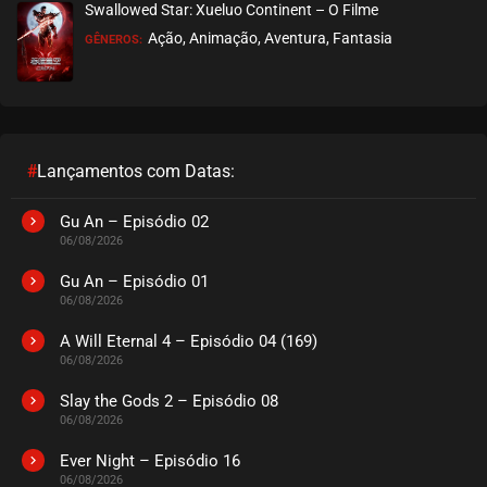
Swallowed Star: Xueluo Continent – O Filme
Ação, Animação, Aventura, Fantasia
GÊNEROS:
EPISÓDIO 330 A 332
julho 07, 2025
ASSISTIDO
EPISÓDIO 327 A 329
julho 07, 2025
#
Lançamentos com Datas:
ASSISTIDO
Gu An – Episódio 02
06/08/2026
EPISÓDIO 324 A 326
junho 30, 2025
Gu An – Episódio 01
06/08/2026
ASSISTIDO
A Will Eternal 4 – Episódio 04 (169)
06/08/2026
EPISÓDIO 321 A 323
junho 30, 2025
Slay the Gods 2 – Episódio 08
06/08/2026
ASSISTIDO
Ever Night – Episódio 16
EPISÓDIO 318 A 320
06/08/2026