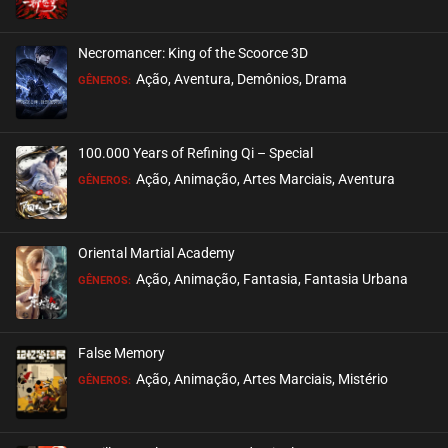
ASSISTIDO
Necromancer: King of the Scoorce 3D
EPISÓDIO 364 A 366
Ação, Aventura, Demônios, Drama
GÊNEROS:
outubro 14, 2025
ASSISTIDO
100.000 Years of Refining Qi – Special
EPISÓDIO 361 A 363
Ação, Animação, Artes Marciais, Aventura
GÊNEROS:
outubro 07, 2025
ASSISTIDO
Oriental Martial Academy
EPISÓDIO 358 A 360
Ação, Animação, Fantasia, Fantasia Urbana
GÊNEROS:
outubro 01, 2025
ASSISTIDO
False Memory
EPISÓDIO 355 A 357
Ação, Animação, Artes Marciais, Mistério
GÊNEROS:
outubro 01, 2025
ASSISTIDO