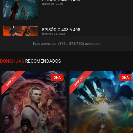
março 05, 2026
ASSISTIDO
EPISÓDIO 403 A 405
fevereiro 26, 2026
Esse anime tem (376 a 378/192) episódios
ASSISTIDO
EPISÓDIO 400 A 402
DONGHUAS
RECOMENDADOS
fevereiro 15, 2026
ASSISTIDO
COMPLETO
COMPLETO
EPISÓDIO 397 A 399
fevereiro 08, 2026
ASSISTIDO
EPISÓDIO 394 A 396
janeiro 27, 2026