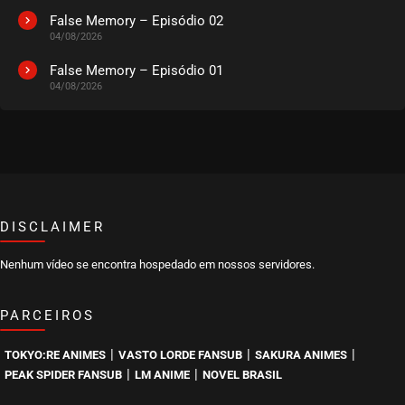
False Memory – Episódio 02
04/08/2026
EPISÓDIO 303 A 305
maio 29, 2025
False Memory – Episódio 01
04/08/2026
ASSISTIDO
EPISÓDIO 300 A 302
maio 29, 2025
ASSISTIDO
DISCLAIMER
EPISÓDIO 297 A 299
maio 04, 2025
Nenhum vídeo se encontra hospedado em nossos servidores.
ASSISTIDO
PARCEIROS
EPISÓDIO 294 A 296
maio 04, 2025
|
|
|
TOKYO:RE ANIMES
VASTO LORDE FANSUB
SAKURA ANIMES
ASSISTIDO
|
|
PEAK SPIDER FANSUB
LM ANIME
NOVEL BRASIL