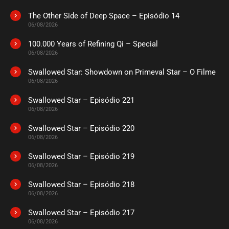
junho 30, 2025
The Other Side of Deep Space – Episódio 14
ASSISTIDO
06/08/2026
100.000 Years of Refining Qi – Special
EPISÓDIO 315 A 317
06/08/2026
junho 16, 2025
Swallowed Star: Showdown on Primeval Star – O Filme
ASSISTIDO
06/08/2026
Swallowed Star – Episódio 221
EPISÓDIO 312 A 314
junho 16, 2025
06/08/2026
ASSISTIDO
Swallowed Star – Episódio 220
06/08/2026
EPISÓDIO 309 A 311
Swallowed Star – Episódio 219
maio 29, 2025
06/08/2026
ASSISTIDO
Swallowed Star – Episódio 218
06/08/2026
EPISÓDIO 306 A 308
maio 29, 2025
Swallowed Star – Episódio 217
06/08/2026
ASSISTIDO