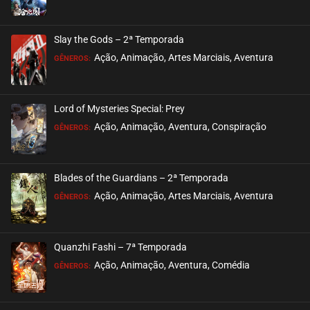
ASSISTIDO
Slay the Gods – 2ª Temporada
EPISÓDIO 341 A 342
Ação, Animação, Artes Marciais, Aventura
GÊNEROS:
setembro 07, 2025
ASSISTIDO
Lord of Mysteries Special: Prey
Ação, Animação, Aventura, Conspiração
EPISÓDIO 339 A 340
GÊNEROS:
setembro 07, 2025
ASSISTIDO
Blades of the Guardians – 2ª Temporada
Ação, Animação, Artes Marciais, Aventura
EPISÓDIO 336 A 338
GÊNEROS:
julho 28, 2025
ASSISTIDO
Quanzhi Fashi – 7ª Temporada
Ação, Animação, Aventura, Comédia
EPISÓDIO 333 A 335
GÊNEROS:
julho 07, 2025
ASSISTIDO