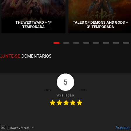
ASSISTIDO
EPISÓDIO 391 A 393
janeiro 20, 2026
THE WESTWARD – 1ª
TALES OF DEMONS AND GODS –
TEMPORADA
3ª TEMPORADA
ASSISTIDO
EPISÓDIO 388 A 390
janeiro 07, 2026
JUNTE-SE
COMENTARIOS
ASSISTIDO
EPISÓDIO 385 A 387
dezembro 29, 2025
5
ASSISTIDO
Avaliação
EPISÓDIO 382 A 384
dezembro 23, 2025
ASSISTIDO
Inscrever-se
Acessar