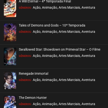
A Will Eternal – 4ª Temporada Final
EPISÓDIO 352 A 354
Ação, Animação, Artes Marciais, Aventura
GÊNEROS:
outubro 01, 2025
ASSISTIDO
Tales of Demons and Gods – 10ª Temporada
EPISÓDIO 349 A 351
Ação, Animação, Artes Marciais, Aventura
GÊNEROS:
outubro 01, 2025
ASSISTIDO
Swallowed Star: Showdown on Primeval Star – O Filme
EPISÓDIO 347 A 348
Ação, Animação, Artes Marciais, Aventura
GÊNEROS:
outubro 01, 2025
ASSISTIDO
Renegade Immortal
EPISÓDIO 345 A 346
Ação, Animação, Artes Marciais, Aventura
GÊNEROS:
outubro 01, 2025
ASSISTIDO
The Demon Hunter
EPISÓDIO 343 A 344
Ação, Animação, Artes Marciais, Aventura
GÊNEROS:
setembro 07, 2025