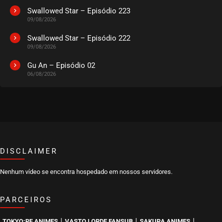
Swallowed Star – Episódio 223
09/08/2026
EPISÓDIO 303 A 305
maio 29, 2025
Swallowed Star – Episódio 222
09/08/2026
ASSISTIDO
Gu An – Episódio 02
06/08/2026
EPISÓDIO 300 A 302
maio 29, 2025
ASSISTIDO
EPISÓDIO 297 A 299
maio 04, 2025
ASSISTIDO
DISCLAIMER
Nenhum vídeo se encontra hospedado em nossos servidores.
EPISÓDIO 294 A 296
maio 04, 2025
PARCEIROS
ASSISTIDO
|
|
|
TOKYO:RE ANIMES
VASTO LORDE FANSUB
SAKURA ANIMES