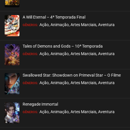
EPISÓDIO 352 A 354
outubro 01, 2025
A Will Eternal – 4ª Temporada Final
ASSISTIDO
Ação, Animação, Artes Marciais, Aventura
GÊNEROS:
EPISÓDIO 349 A 351
outubro 01, 2025
Tales of Demons and Gods – 10ª Temporada
ASSISTIDO
Ação, Animação, Artes Marciais, Aventura
GÊNEROS:
EPISÓDIO 347 A 348
outubro 01, 2025
Swallowed Star: Showdown on Primeval Star – O Filme
ASSISTIDO
Ação, Animação, Artes Marciais, Aventura
GÊNEROS:
EPISÓDIO 345 A 346
outubro 01, 2025
Renegade Immortal
ASSISTIDO
Ação, Animação, Artes Marciais, Aventura
GÊNEROS:
EPISÓDIO 343 A 344
setembro 07, 2025