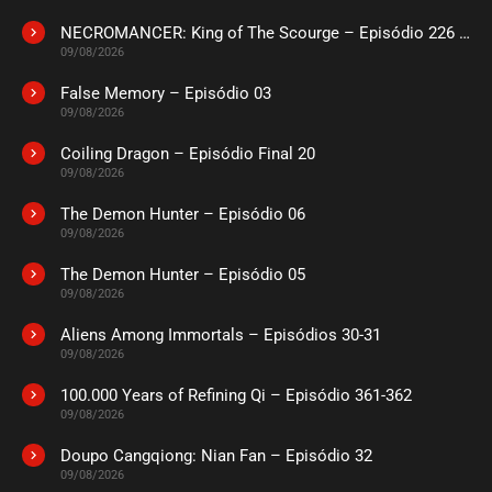
junho 30, 2025
NECROMANCER: King of The Scourge – Episódio 226 a 230
ASSISTIDO
09/08/2026
False Memory – Episódio 03
EPISÓDIO 315 A 317
09/08/2026
junho 16, 2025
Coiling Dragon – Episódio Final 20
ASSISTIDO
09/08/2026
The Demon Hunter – Episódio 06
EPISÓDIO 312 A 314
junho 16, 2025
09/08/2026
ASSISTIDO
The Demon Hunter – Episódio 05
09/08/2026
EPISÓDIO 309 A 311
Aliens Among Immortals – Episódios 30-31
maio 29, 2025
09/08/2026
ASSISTIDO
100.000 Years of Refining Qi – Episódio 361-362
09/08/2026
EPISÓDIO 306 A 308
Doupo Cangqiong: Nian Fan – Episódio 32
maio 29, 2025
09/08/2026
ASSISTIDO