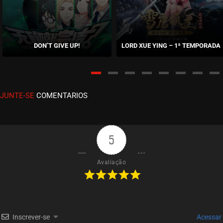
ASSISTIDO
EPISÓDIO 391 A 393
janeiro 20, 2026
DON’T GIVE UP!
LORD XUE YING – 1ª TEMPORADA
ASSISTIDO
EPISÓDIO 388 A 390
janeiro 07, 2026
JUNTE-SE
COMENTARIOS
ASSISTIDO
EPISÓDIO 385 A 387
dezembro 29, 2025
5
ASSISTIDO
Avaliação
EPISÓDIO 382 A 384
dezembro 23, 2025
ASSISTIDO
Inscrever-se
Acessar