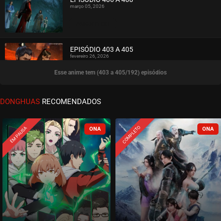
março 05, 2026
ASSISTIDO
EPISÓDIO 403 A 405
fevereiro 26, 2026
Esse anime tem (403 a 405/192) episódios
ASSISTIDO
EPISÓDIO 400 A 402
DONGHUAS
RECOMENDADOS
fevereiro 15, 2026
ASSISTIDO
COMPLETO
EM PAUSA
EPISÓDIO 397 A 399
fevereiro 08, 2026
ASSISTIDO
EPISÓDIO 394 A 396
janeiro 27, 2026