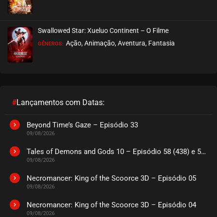
EPISÓDIO 330 A 332
julho 07, 2025
Swallowed Star: Xueluo Continent – O Filme
ASSISTIDO
Ação, Animação, Aventura, Fantasia
GÊNEROS:
EPISÓDIO 327 A 329
julho 07, 2025
ASSISTIDO
#
Lançamentos com Datas:
EPISÓDIO 324 A 326
junho 30, 2025
Beyond Time’s Gaze – Episódio 33
09/08/2026
ASSISTIDO
Tales of Demons and Gods 10 – Episódio 58 (438) e 59 (439)
09/08/2026
EPISÓDIO 321 A 323
junho 30, 2025
Necromancer: King of the Scoorce 3D – Episódio 05
09/08/2026
ASSISTIDO
Necromancer: King of the Scoorce 3D – Episódio 04
09/08/2026
EPISÓDIO 318 A 320