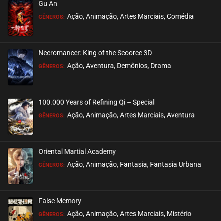
Gu An
ASSISTIDO
Ação, Animação, Artes Marciais, Comédia
GÊNEROS:
EPISÓDIO 364 A 366
outubro 14, 2025
Necromancer: King of the Scoorce 3D
ASSISTIDO
Ação, Aventura, Demônios, Drama
GÊNEROS:
EPISÓDIO 361 A 363
outubro 07, 2025
100.000 Years of Refining Qi – Special
ASSISTIDO
Ação, Animação, Artes Marciais, Aventura
GÊNEROS:
EPISÓDIO 358 A 360
outubro 01, 2025
Oriental Martial Academy
ASSISTIDO
Ação, Animação, Fantasia, Fantasia Urbana
GÊNEROS:
EPISÓDIO 355 A 357
outubro 01, 2025
False Memory
ASSISTIDO
Ação, Animação, Artes Marciais, Mistério
GÊNEROS: