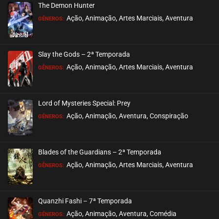
The Demon Hunter
ASSISTIDO
Ação, Animação, Artes Marciais, Aventura
GÊNEROS:
EPISÓDIO 341 A 342
setembro 07, 2025
Slay the Gods – 2ª Temporada
ASSISTIDO
Ação, Animação, Artes Marciais, Aventura
GÊNEROS:
EPISÓDIO 339 A 340
setembro 07, 2025
Lord of Mysteries Special: Prey
ASSISTIDO
Ação, Animação, Aventura, Conspiração
GÊNEROS:
EPISÓDIO 336 A 338
julho 28, 2025
Blades of the Guardians – 2ª Temporada
ASSISTIDO
Ação, Animação, Artes Marciais, Aventura
GÊNEROS:
EPISÓDIO 333 A 335
julho 07, 2025
Quanzhi Fashi – 7ª Temporada
ASSISTIDO
Ação, Animação, Aventura, Comédia
GÊNEROS: