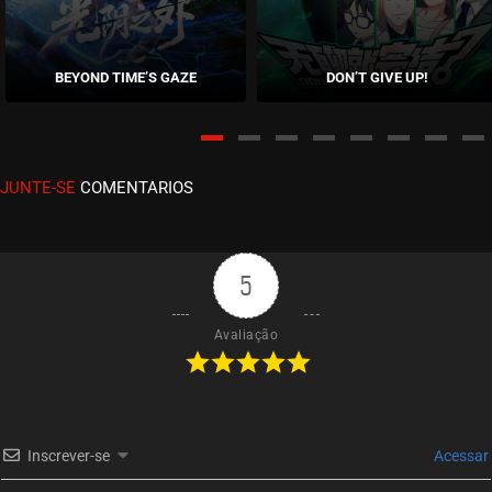
EPISÓDIO 03
outubro 10, 2020
BEYOND TIME’S GAZE
DON’T GIVE UP!
ASSISTIDO
EPISÓDIO 02
outubro 10, 2020
JUNTE-SE
COMENTARIOS
ASSISTIDO
EPISÓDIO 01
outubro 10, 2020
5
ASSISTIDO
Avaliação
Inscrever-se
Acessar