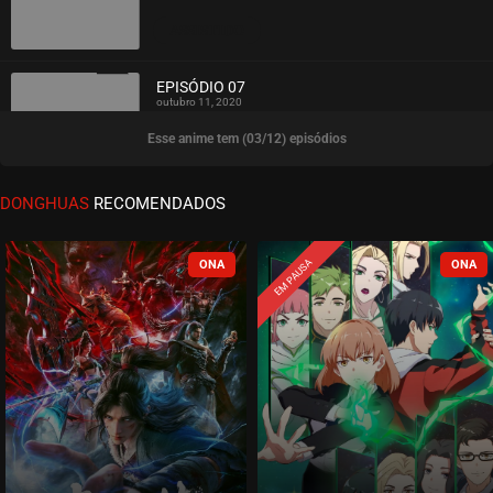
ASSISTIDO
EPISÓDIO 07
outubro 11, 2020
Esse anime tem (03/12) episódios
ASSISTIDO
EPISÓDIO 06
DONGHUAS
RECOMENDADOS
outubro 10, 2020
ASSISTIDO
EM PAUSA
EPISÓDIO 05
outubro 10, 2020
ASSISTIDO
EPISÓDIO 04
outubro 10, 2020
ASSISTIDO