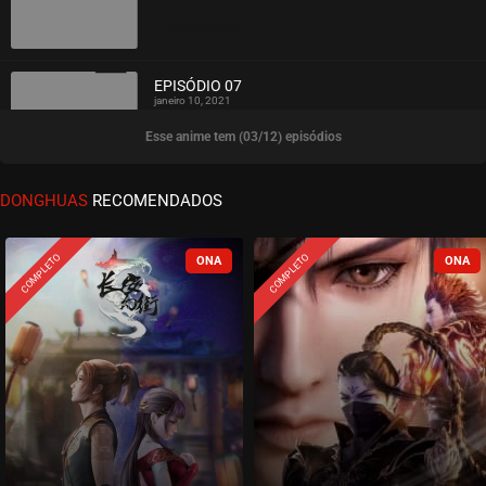
ASSISTIDO
EPISÓDIO 07
janeiro 10, 2021
Esse anime tem (03/12) episódios
ASSISTIDO
EPISÓDIO 06
DONGHUAS
RECOMENDADOS
janeiro 05, 2021
ASSISTIDO
COMPLETO
COMPLETO
EPISÓDIO 05
dezembro 28, 2020
ASSISTIDO
EPISÓDIO 04
dezembro 20, 2020
ASSISTIDO