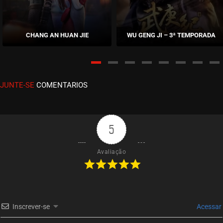
EPISÓDIO 03
dezembro 13, 2020
CHANG AN HUAN JIE
WU GENG JI – 3ª TEMPORADA
ASSISTIDO
EPISÓDIO 02
dezembro 07, 2020
JUNTE-SE
COMENTARIOS
ASSISTIDO
EPISÓDIO 01
novembro 30, 2020
5
ASSISTIDO
Avaliação
Inscrever-se
Acessar