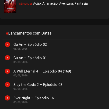
Ação, Animação, Aventura, Fantasia
GÊNEROS:
EPISÓDIO 510
julho 25, 2025
ASSISTIDO
EPISÓDIO 509
julho 25, 2025
#
Lançamentos com Datas:
ASSISTIDO
Gu An – Episódio 02
06/08/2026
EPISÓDIO 508
julho 25, 2025
Gu An – Episódio 01
06/08/2026
ASSISTIDO
A Will Eternal 4 – Episódio 04 (169)
06/08/2026
EPISÓDIO 507
julho 25, 2025
Slay the Gods 2 – Episódio 08
06/08/2026
ASSISTIDO
Ever Night – Episódio 16
EPISÓDIO 506
06/08/2026
julho 25, 2025