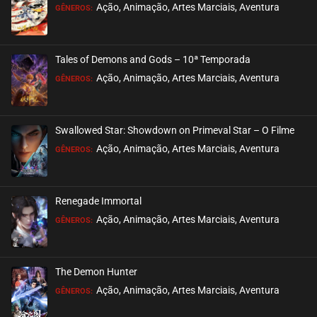
EPISÓDIO 519
Ação, Animação, Artes Marciais, Aventura
GÊNEROS:
agosto 22, 2025
ASSISTIDO
Tales of Demons and Gods – 10ª Temporada
EPISÓDIO 518
Ação, Animação, Artes Marciais, Aventura
GÊNEROS:
agosto 22, 2025
ASSISTIDO
Swallowed Star: Showdown on Primeval Star – O Filme
EPISÓDIO 517
Ação, Animação, Artes Marciais, Aventura
GÊNEROS:
agosto 22, 2025
ASSISTIDO
Renegade Immortal
EPISÓDIO 516
Ação, Animação, Artes Marciais, Aventura
GÊNEROS:
agosto 22, 2025
ASSISTIDO
The Demon Hunter
EPISÓDIO 515
Ação, Animação, Artes Marciais, Aventura
GÊNEROS:
agosto 13, 2025