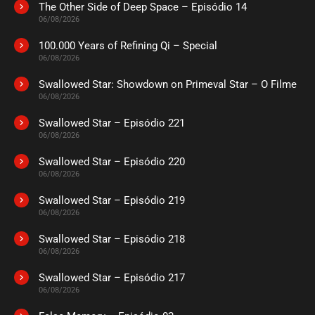
The Other Side of Deep Space – Episódio 14
ASSISTIDO
06/08/2026
100.000 Years of Refining Qi – Special
EPISÓDIO 505
06/08/2026
julho 14, 2025
Swallowed Star: Showdown on Primeval Star – O Filme
ASSISTIDO
06/08/2026
Swallowed Star – Episódio 221
EPISÓDIO 504
julho 14, 2025
06/08/2026
ASSISTIDO
Swallowed Star – Episódio 220
06/08/2026
EPISÓDIO 503
Swallowed Star – Episódio 219
julho 14, 2025
06/08/2026
ASSISTIDO
Swallowed Star – Episódio 218
06/08/2026
EPISÓDIO 502
julho 14, 2025
Swallowed Star – Episódio 217
06/08/2026
ASSISTIDO