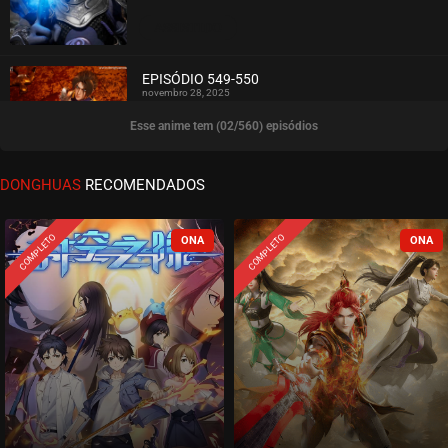
ASSISTIDO
EPISÓDIO 549-550
novembro 28, 2025
Esse anime tem (02/560) episódios
ASSISTIDO
EPISÓDIO 547-548
DONGHUAS
RECOMENDADOS
novembro 28, 2025
ASSISTIDO
COMPLETO
COMPLETO
EPISÓDIO 545-546
novembro 28, 2025
ASSISTIDO
EPISÓDIO 543-544
novembro 16, 2025
ASSISTIDO