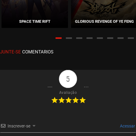
EPISÓDIO 541-542
novembro 10, 2025
SPACE TIME RIFT
GLORIOUS REVENGE OF YE FENG
ASSISTIDO
EPISÓDIO 539-540
outubro 27, 2025
JUNTE-SE
COMENTARIOS
ASSISTIDO
EPISÓDIO 537-538
outubro 17, 2025
5
ASSISTIDO
Avaliação
EPISÓDIO 535-536
outubro 17, 2025
ASSISTIDO
Inscrever-se
Acessar
EPISÓDIO 533-534