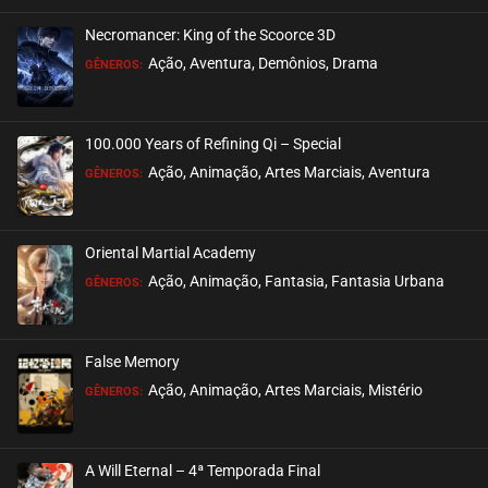
Necromancer: King of the Scoorce 3D
EPISÓDIO 523-524
Ação, Aventura, Demônios, Drama
GÊNEROS:
setembro 04, 2025
ASSISTIDO
100.000 Years of Refining Qi – Special
EPISÓDIO 522
Ação, Animação, Artes Marciais, Aventura
GÊNEROS:
setembro 04, 2025
ASSISTIDO
Oriental Martial Academy
EPISÓDIO 521
Ação, Animação, Fantasia, Fantasia Urbana
GÊNEROS:
agosto 22, 2025
ASSISTIDO
False Memory
EPISÓDIO 520
Ação, Animação, Artes Marciais, Mistério
GÊNEROS:
agosto 22, 2025
ASSISTIDO
A Will Eternal – 4ª Temporada Final