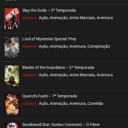
ASSISTIDO
Slay the Gods – 2ª Temporada
EPISÓDIO 514
Ação, Animação, Artes Marciais, Aventura
GÊNEROS:
agosto 13, 2025
ASSISTIDO
Lord of Mysteries Special: Prey
Ação, Animação, Aventura, Conspiração
EPISÓDIO 513
GÊNEROS:
agosto 13, 2025
ASSISTIDO
Blades of the Guardians – 2ª Temporada
Ação, Animação, Artes Marciais, Aventura
EPISÓDIO 512
GÊNEROS:
agosto 13, 2025
ASSISTIDO
Quanzhi Fashi – 7ª Temporada
Ação, Animação, Aventura, Comédia
EPISÓDIO 511
GÊNEROS:
agosto 13, 2025
ASSISTIDO
Swallowed Star: Xueluo Continent – O Filme