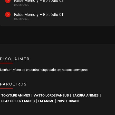
False Memory – Episódio 02
04/08/2026
EPISÓDIO 501
junho 30, 2025
False Memory – Episódio 01
04/08/2026
ASSISTIDO
EPISÓDIO 500
junho 30, 2025
ASSISTIDO
DISCLAIMER
EPISÓDIO 499
junho 30, 2025
Nenhum vídeo se encontra hospedado em nossos servidores.
ASSISTIDO
PARCEIROS
EPISÓDIO 498
junho 30, 2025
|
|
|
TOKYO:RE ANIMES
VASTO LORDE FANSUB
SAKURA ANIMES
ASSISTIDO
|
|
PEAK SPIDER FANSUB
LM ANIME
NOVEL BRASIL
EPISÓDIO 497
junho 30, 2025