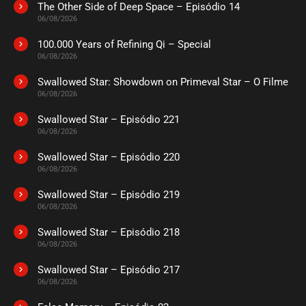
The Other Side of Deep Space – Episódio 14
ASSISTIDO
06/08/2026
100.000 Years of Refining Qi – Special
EPISÓDIO 505
06/08/2026
julho 14, 2025
Swallowed Star: Showdown on Primeval Star – O Filme
ASSISTIDO
06/08/2026
Swallowed Star – Episódio 221
EPISÓDIO 504
julho 14, 2025
06/08/2026
ASSISTIDO
Swallowed Star – Episódio 220
06/08/2026
EPISÓDIO 503
Swallowed Star – Episódio 219
julho 14, 2025
06/08/2026
ASSISTIDO
Swallowed Star – Episódio 218
06/08/2026
EPISÓDIO 502
julho 14, 2025
Swallowed Star – Episódio 217
06/08/2026
ASSISTIDO