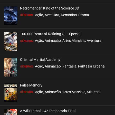
Necromancer: King of the Scoorce 3D
EPISÓDIO 523-524
Ação, Aventura, Demônios, Drama
GÊNEROS:
setembro 04, 2025
ASSISTIDO
100.000 Years of Refining Qi – Special
EPISÓDIO 522
Ação, Animação, Artes Marciais, Aventura
GÊNEROS:
setembro 04, 2025
ASSISTIDO
Oriental Martial Academy
EPISÓDIO 521
Ação, Animação, Fantasia, Fantasia Urbana
GÊNEROS:
agosto 22, 2025
ASSISTIDO
False Memory
EPISÓDIO 520
Ação, Animação, Artes Marciais, Mistério
GÊNEROS:
agosto 22, 2025
ASSISTIDO
A Will Eternal – 4ª Temporada Final