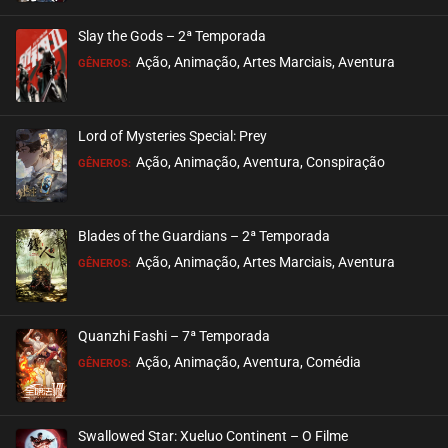
ASSISTIDO
Slay the Gods – 2ª Temporada
EPISÓDIO 514
Ação, Animação, Artes Marciais, Aventura
GÊNEROS:
agosto 13, 2025
ASSISTIDO
Lord of Mysteries Special: Prey
Ação, Animação, Aventura, Conspiração
EPISÓDIO 513
GÊNEROS:
agosto 13, 2025
ASSISTIDO
Blades of the Guardians – 2ª Temporada
Ação, Animação, Artes Marciais, Aventura
EPISÓDIO 512
GÊNEROS:
agosto 13, 2025
ASSISTIDO
Quanzhi Fashi – 7ª Temporada
Ação, Animação, Aventura, Comédia
EPISÓDIO 511
GÊNEROS:
agosto 13, 2025
ASSISTIDO
Swallowed Star: Xueluo Continent – O Filme