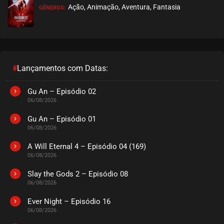
Ação, Animação, Aventura, Fantasia
GÊNEROS:
EPISÓDIO 510
julho 25, 2025
ASSISTIDO
EPISÓDIO 509
julho 25, 2025
#
Lançamentos com Datas:
ASSISTIDO
Gu An – Episódio 02
06/08/2026
EPISÓDIO 508
julho 25, 2025
Gu An – Episódio 01
06/08/2026
ASSISTIDO
A Will Eternal 4 – Episódio 04 (169)
06/08/2026
EPISÓDIO 507
julho 25, 2025
Slay the Gods 2 – Episódio 08
06/08/2026
ASSISTIDO
Ever Night – Episódio 16
EPISÓDIO 506
06/08/2026
julho 25, 2025