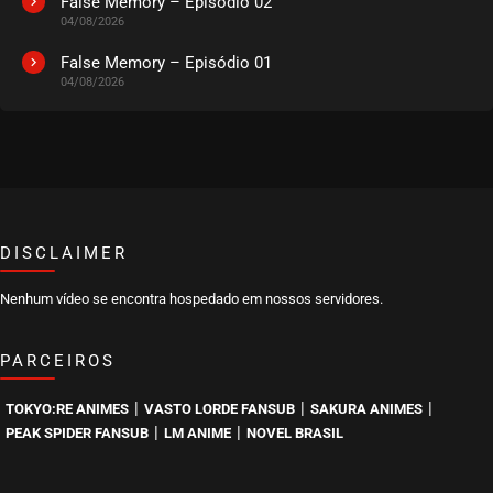
False Memory – Episódio 02
04/08/2026
EPISÓDIO 501
junho 30, 2025
False Memory – Episódio 01
04/08/2026
ASSISTIDO
EPISÓDIO 500
junho 30, 2025
ASSISTIDO
DISCLAIMER
EPISÓDIO 499
junho 30, 2025
Nenhum vídeo se encontra hospedado em nossos servidores.
ASSISTIDO
PARCEIROS
EPISÓDIO 498
junho 30, 2025
|
|
|
TOKYO:RE ANIMES
VASTO LORDE FANSUB
SAKURA ANIMES
ASSISTIDO
|
|
PEAK SPIDER FANSUB
LM ANIME
NOVEL BRASIL
EPISÓDIO 497
junho 30, 2025