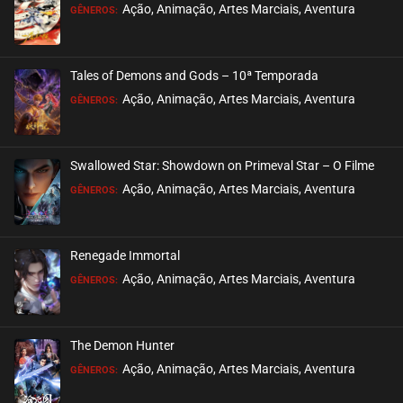
EPISÓDIO 519
Ação, Animação, Artes Marciais, Aventura
GÊNEROS:
agosto 22, 2025
ASSISTIDO
Tales of Demons and Gods – 10ª Temporada
EPISÓDIO 518
Ação, Animação, Artes Marciais, Aventura
GÊNEROS:
agosto 22, 2025
ASSISTIDO
Swallowed Star: Showdown on Primeval Star – O Filme
EPISÓDIO 517
Ação, Animação, Artes Marciais, Aventura
GÊNEROS:
agosto 22, 2025
ASSISTIDO
Renegade Immortal
EPISÓDIO 516
Ação, Animação, Artes Marciais, Aventura
GÊNEROS:
agosto 22, 2025
ASSISTIDO
The Demon Hunter
EPISÓDIO 515
Ação, Animação, Artes Marciais, Aventura
GÊNEROS:
agosto 13, 2025