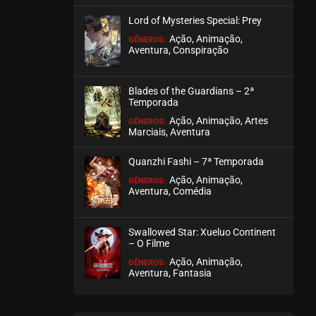
agosto 22, 2025
Lord of Mysteries Special: Prey
ASSISTIDO
Ação, Animação,
GÊNEROS:
Aventura, Conspiração
EPISÓDIO 520
agosto 22, 2025
Blades of the Guardians – 2ª
Temporada
ASSISTIDO
Ação, Animação, Artes
GÊNEROS:
Marciais, Aventura
EPISÓDIO 519
agosto 22, 2025
Quanzhi Fashi – 7ª Temporada
ASSISTIDO
Ação, Animação,
GÊNEROS:
Aventura, Comédia
EPISÓDIO 518
agosto 22, 2025
Swallowed Star: Xueluo Continent
– O Filme
ASSISTIDO
Ação, Animação,
GÊNEROS:
Aventura, Fantasia
EPISÓDIO 517
agosto 22, 2025
ASSISTIDO