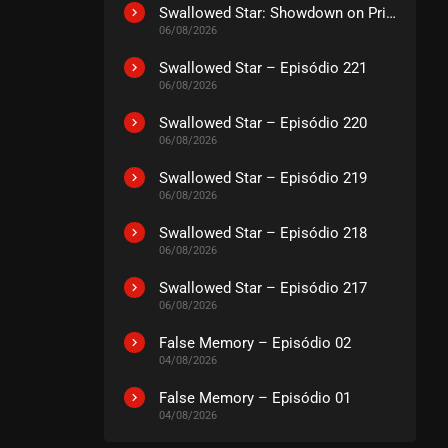
EPISÓDIO 512
Swallowed Star: Showdown on Primeval Star – O Filme
agosto 13, 2025
06/08/2026
ASSISTIDO
Swallowed Star – Episódio 221
06/08/2026
EPISÓDIO 511
Swallowed Star – Episódio 220
agosto 13, 2025
06/08/2026
ASSISTIDO
Swallowed Star – Episódio 219
06/08/2026
EPISÓDIO 510
julho 25, 2025
Swallowed Star – Episódio 218
06/08/2026
ASSISTIDO
Swallowed Star – Episódio 217
06/08/2026
EPISÓDIO 509
julho 25, 2025
False Memory – Episódio 02
ASSISTIDO
04/08/2026
False Memory – Episódio 01
EPISÓDIO 508
04/08/2026
julho 25, 2025