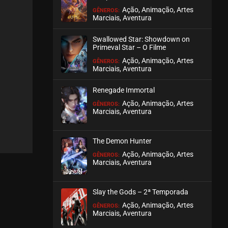
Ação, Animação, Artes
GÊNEROS:
Marciais, Aventura
EPISÓDIO 527-528
setembro 17, 2025
Swallowed Star: Showdown on
ASSISTIDO
Primeval Star – O Filme
Ação, Animação, Artes
GÊNEROS:
Marciais, Aventura
EPISÓDIO 525-526
setembro 17, 2025
Renegade Immortal
ASSISTIDO
Ação, Animação, Artes
GÊNEROS:
Marciais, Aventura
EPISÓDIO 523-524
setembro 04, 2025
The Demon Hunter
ASSISTIDO
Ação, Animação, Artes
GÊNEROS:
Marciais, Aventura
EPISÓDIO 522
setembro 04, 2025
Slay the Gods – 2ª Temporada
ASSISTIDO
Ação, Animação, Artes
GÊNEROS:
Marciais, Aventura
EPISÓDIO 521