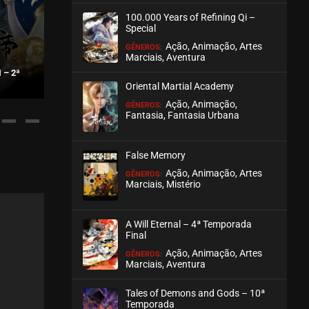
100.000 Years of Refining Qi –
ASSISTIDO
Special
Ação, Animação, Artes
GÊNEROS:
EPISÓDIO 535-536
Marciais, Aventura
outubro 17, 2025
 – 2ª
DAWN OF THE WORLD
THE GIRL DOW
Oriental Martial Academy
ASSISTIDO
Ação, Animação,
GÊNEROS:
Fantasia, Fantasia Urbana
EPISÓDIO 533-534
outubro 12, 2025
False Memory
ASSISTIDO
Ação, Animação, Artes
GÊNEROS:
Marciais, Mistério
EPISÓDIO 531-532
outubro 02, 2025
A Will Eternal – 4ª Temporada
ASSISTIDO
Final
Ação, Animação, Artes
GÊNEROS:
Marciais, Aventura
EPISÓDIO 529-530
outubro 02, 2025
Tales of Demons and Gods – 10ª
ASSISTIDO
Temporada