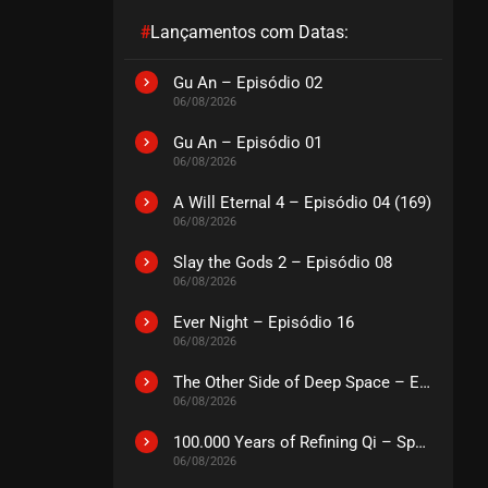
#
Lançamentos com Datas:
EPISÓDIO 516
agosto 22, 2025
Gu An – Episódio 02
06/08/2026
ASSISTIDO
Gu An – Episódio 01
06/08/2026
EPISÓDIO 515
agosto 13, 2025
A Will Eternal 4 – Episódio 04 (169)
ASSISTIDO
06/08/2026
Slay the Gods 2 – Episódio 08
EPISÓDIO 514
06/08/2026
agosto 13, 2025
Ever Night – Episódio 16
ASSISTIDO
06/08/2026
The Other Side of Deep Space – Episódio 14
EPISÓDIO 513
06/08/2026
agosto 13, 2025
ASSISTIDO
100.000 Years of Refining Qi – Special
06/08/2026