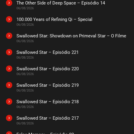
The Other Side of Deep Space – Episódio 14
ASSISTIDO
06/08/2026
100.000 Years of Refining Qi – Special
EPISÓDIO 505
06/08/2026
julho 14, 2025
Swallowed Star: Showdown on Primeval Star – O Filme
ASSISTIDO
06/08/2026
Swallowed Star – Episódio 221
EPISÓDIO 504
julho 14, 2025
06/08/2026
ASSISTIDO
Swallowed Star – Episódio 220
06/08/2026
EPISÓDIO 503
Swallowed Star – Episódio 219
julho 14, 2025
06/08/2026
ASSISTIDO
Swallowed Star – Episódio 218
06/08/2026
EPISÓDIO 502
julho 14, 2025
Swallowed Star – Episódio 217
06/08/2026
ASSISTIDO