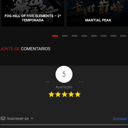
EPISÓDIO 541-542
novembro 10, 2025
FOG HILL OF FIVE ELEMENTS – 2ª
TEMPORADA
MARTIAL PEAK
ASSISTIDO
EPISÓDIO 539-540
outubro 27, 2025
JUNTE-SE
COMENTARIOS
ASSISTIDO
EPISÓDIO 537-538
outubro 17, 2025
5
ASSISTIDO
Avaliação
EPISÓDIO 535-536
outubro 17, 2025
ASSISTIDO
Inscrever-se
Acessar
EPISÓDIO 533-534