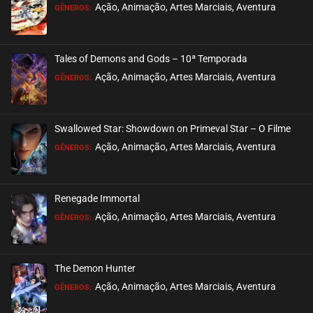
EPISÓDIO 519
Ação, Animação, Artes Marciais, Aventura
GÊNEROS:
agosto 22, 2025
ASSISTIDO
Tales of Demons and Gods – 10ª Temporada
EPISÓDIO 518
Ação, Animação, Artes Marciais, Aventura
GÊNEROS:
agosto 22, 2025
ASSISTIDO
Swallowed Star: Showdown on Primeval Star – O Filme
EPISÓDIO 517
Ação, Animação, Artes Marciais, Aventura
GÊNEROS:
agosto 22, 2025
ASSISTIDO
Renegade Immortal
EPISÓDIO 516
Ação, Animação, Artes Marciais, Aventura
GÊNEROS:
agosto 22, 2025
ASSISTIDO
The Demon Hunter
EPISÓDIO 515
Ação, Animação, Artes Marciais, Aventura
GÊNEROS:
agosto 13, 2025