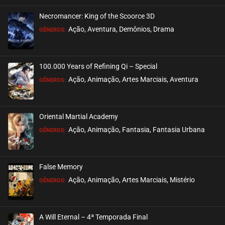
Necromancer: King of the Scoorce 3D
EPISÓDIO 523-524
Ação, Aventura, Demônios, Drama
GÊNEROS:
setembro 04, 2025
ASSISTIDO
100.000 Years of Refining Qi – Special
EPISÓDIO 522
Ação, Animação, Artes Marciais, Aventura
GÊNEROS:
setembro 04, 2025
ASSISTIDO
Oriental Martial Academy
EPISÓDIO 521
Ação, Animação, Fantasia, Fantasia Urbana
GÊNEROS:
agosto 22, 2025
ASSISTIDO
False Memory
EPISÓDIO 520
Ação, Animação, Artes Marciais, Mistério
GÊNEROS:
agosto 22, 2025
ASSISTIDO
A Will Eternal – 4ª Temporada Final