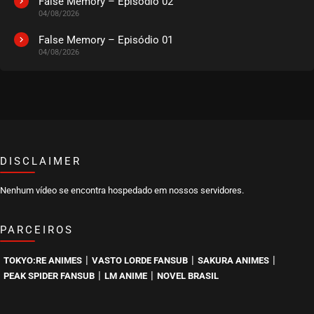
False Memory – Episódio 02
04/08/2026
EPISÓDIO 501
junho 30, 2025
False Memory – Episódio 01
04/08/2026
ASSISTIDO
EPISÓDIO 500
junho 30, 2025
ASSISTIDO
DISCLAIMER
EPISÓDIO 499
junho 30, 2025
Nenhum vídeo se encontra hospedado em nossos servidores.
ASSISTIDO
PARCEIROS
EPISÓDIO 498
junho 30, 2025
|
|
|
TOKYO:RE ANIMES
VASTO LORDE FANSUB
SAKURA ANIMES
ASSISTIDO
|
|
PEAK SPIDER FANSUB
LM ANIME
NOVEL BRASIL
EPISÓDIO 497
junho 30, 2025