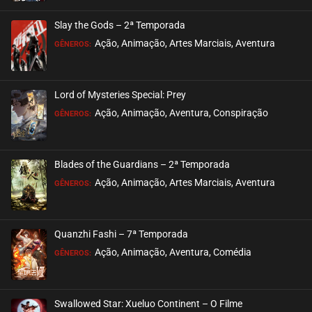
ASSISTIDO
Slay the Gods – 2ª Temporada
EPISÓDIO 514
Ação, Animação, Artes Marciais, Aventura
GÊNEROS:
agosto 13, 2025
ASSISTIDO
Lord of Mysteries Special: Prey
Ação, Animação, Aventura, Conspiração
EPISÓDIO 513
GÊNEROS:
agosto 13, 2025
ASSISTIDO
Blades of the Guardians – 2ª Temporada
Ação, Animação, Artes Marciais, Aventura
EPISÓDIO 512
GÊNEROS:
agosto 13, 2025
ASSISTIDO
Quanzhi Fashi – 7ª Temporada
Ação, Animação, Aventura, Comédia
EPISÓDIO 511
GÊNEROS:
agosto 13, 2025
ASSISTIDO
Swallowed Star: Xueluo Continent – O Filme