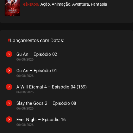
Ação, Animação, Aventura, Fantasia
GÊNEROS:
EPISÓDIO 510
julho 25, 2025
ASSISTIDO
EPISÓDIO 509
julho 25, 2025
#
Lançamentos com Datas:
ASSISTIDO
Gu An – Episódio 02
06/08/2026
EPISÓDIO 508
julho 25, 2025
Gu An – Episódio 01
06/08/2026
ASSISTIDO
A Will Eternal 4 – Episódio 04 (169)
06/08/2026
EPISÓDIO 507
julho 25, 2025
Slay the Gods 2 – Episódio 08
06/08/2026
ASSISTIDO
Ever Night – Episódio 16
EPISÓDIO 506
06/08/2026
julho 25, 2025