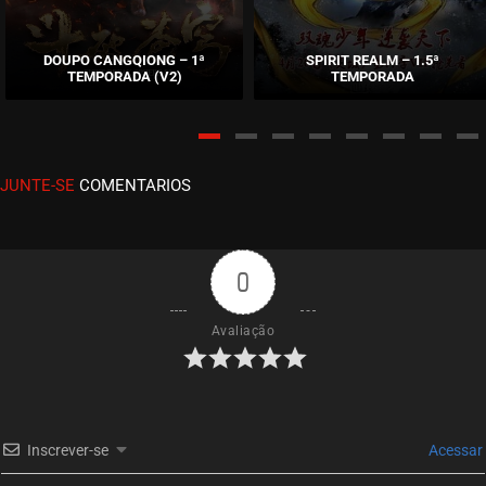
EPISÓDIO 10
setembro 17, 2020
DOUPO CANGQIONG – 1ª
SPIRIT REALM – 1.5ª
TEMPORADA (V2)
TEMPORADA
ASSISTIDO
EPISÓDIO 09
setembro 17, 2020
JUNTE-SE
COMENTARIOS
ASSISTIDO
EPISÓDIO 08
setembro 17, 2020
0
ASSISTIDO
Avaliação
EPISÓDIO 07
setembro 17, 2020
ASSISTIDO
Inscrever-se
Acessar
EPISÓDIO 06