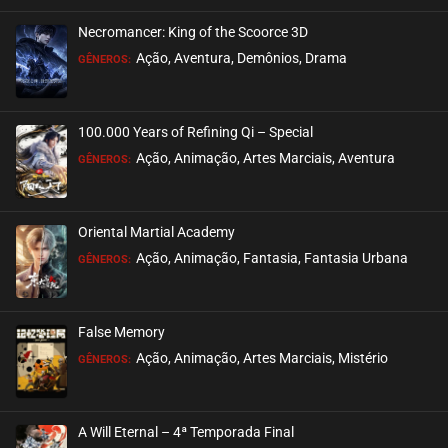
Necromancer: King of the Scoorce 3D
EPISÓDIO 01
Ação, Aventura, Demônios, Drama
GÊNEROS:
setembro 17, 2020
ASSISTIDO
100.000 Years of Refining Qi – Special
Ação, Animação, Artes Marciais, Aventura
GÊNEROS:
Oriental Martial Academy
Ação, Animação, Fantasia, Fantasia Urbana
GÊNEROS:
False Memory
Ação, Animação, Artes Marciais, Mistério
GÊNEROS:
A Will Eternal – 4ª Temporada Final