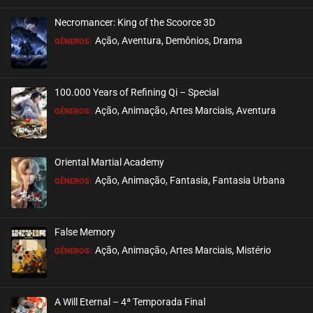
Necromancer: King of the Scoorce 3D
EPISÓDIO 01
Ação, Aventura, Demônios, Drama
GÊNEROS:
setembro 17, 2020
ASSISTIDO
100.000 Years of Refining Qi – Special
Ação, Animação, Artes Marciais, Aventura
GÊNEROS:
Oriental Martial Academy
Ação, Animação, Fantasia, Fantasia Urbana
GÊNEROS:
False Memory
Ação, Animação, Artes Marciais, Mistério
GÊNEROS:
A Will Eternal – 4ª Temporada Final