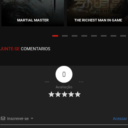
EPISÓDIO 10
setembro 17, 2020
MARTIAL MASTER
THE RICHEST MAN IN GAME
ASSISTIDO
EPISÓDIO 09
setembro 17, 2020
JUNTE-SE
COMENTARIOS
ASSISTIDO
EPISÓDIO 08
setembro 17, 2020
0
ASSISTIDO
Avaliação
EPISÓDIO 07
setembro 17, 2020
ASSISTIDO
Inscrever-se
Acessar
EPISÓDIO 06