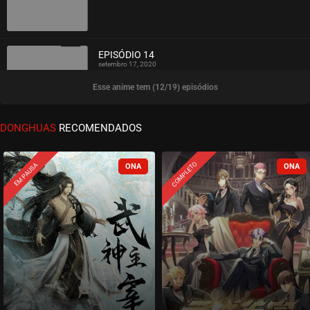
ASSISTIDO
EPISÓDIO 14
setembro 17, 2020
Esse anime tem (12/19) episódios
ASSISTIDO
EPISÓDIO 13
DONGHUAS
RECOMENDADOS
setembro 17, 2020
ASSISTIDO
COMPLETO
EM PAUSA
EPISÓDIO 12
setembro 17, 2020
ASSISTIDO
EPISÓDIO 11
setembro 17, 2020
ASSISTIDO