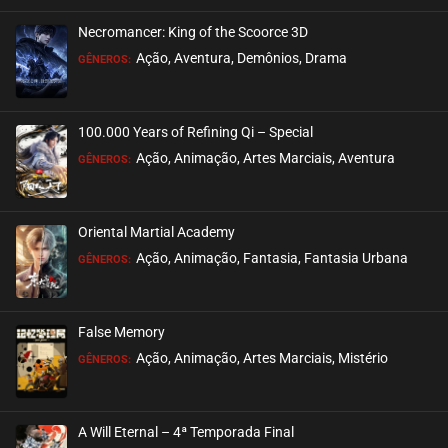
Necromancer: King of the Scoorce 3D
EPISÓDIO 01
Ação, Aventura, Demônios, Drama
GÊNEROS:
setembro 17, 2020
ASSISTIDO
100.000 Years of Refining Qi – Special
Ação, Animação, Artes Marciais, Aventura
GÊNEROS:
Oriental Martial Academy
Ação, Animação, Fantasia, Fantasia Urbana
GÊNEROS:
False Memory
Ação, Animação, Artes Marciais, Mistério
GÊNEROS:
A Will Eternal – 4ª Temporada Final