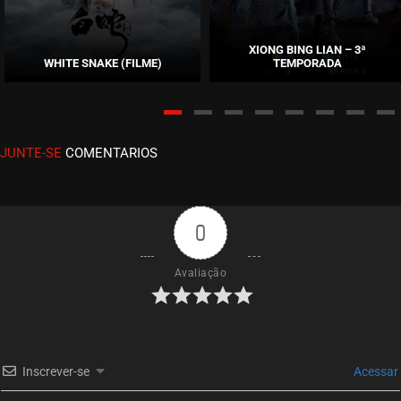
EPISÓDIO 10
setembro 17, 2020
XIONG BING LIAN – 3ª
WHITE SNAKE (FILME)
TEMPORADA
ASSISTIDO
EPISÓDIO 09
setembro 17, 2020
JUNTE-SE
COMENTARIOS
ASSISTIDO
EPISÓDIO 08
setembro 17, 2020
0
ASSISTIDO
Avaliação
EPISÓDIO 07
setembro 17, 2020
ASSISTIDO
Inscrever-se
Acessar
EPISÓDIO 06