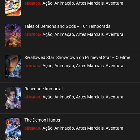
EPISÓDIO 458
Ação, Animação, Artes Marciais, Aventura
GÊNEROS:
maio 23, 2025
ASSISTIDO
Tales of Demons and Gods – 10ª Temporada
EPISÓDIO 457
Ação, Animação, Artes Marciais, Aventura
GÊNEROS:
maio 23, 2025
ASSISTIDO
Swallowed Star: Showdown on Primeval Star – O Filme
EPISÓDIO 456
Ação, Animação, Artes Marciais, Aventura
GÊNEROS:
maio 23, 2025
ASSISTIDO
Renegade Immortal
EPISÓDIO 455
Ação, Animação, Artes Marciais, Aventura
GÊNEROS:
maio 23, 2025
ASSISTIDO
The Demon Hunter
EPISÓDIO 454
Ação, Animação, Artes Marciais, Aventura
GÊNEROS:
maio 08, 2025