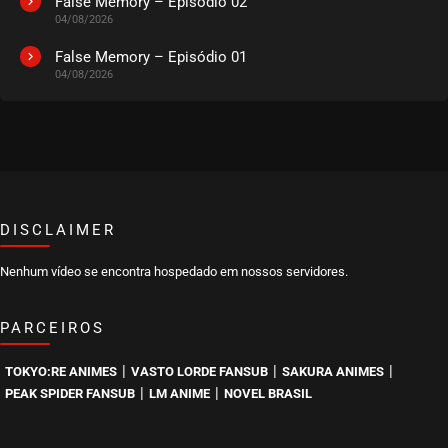
False Memory – Episódio 02
04/08/2026
EPISÓDIO 440
março 29, 2025
False Memory – Episódio 01
04/08/2026
ASSISTIDO
EPISÓDIO 439
março 29, 2025
ASSISTIDO
DISCLAIMER
EPISÓDIO 438
março 18, 2025
Nenhum vídeo se encontra hospedado em nossos servidores.
ASSISTIDO
PARCEIROS
EPISÓDIO 437
março 18, 2025
|
|
|
TOKYO:RE ANIMES
VASTO LORDE FANSUB
SAKURA ANIMES
ASSISTIDO
|
|
PEAK SPIDER FANSUB
LM ANIME
NOVEL BRASIL
EPISÓDIO 436
março 18, 2025