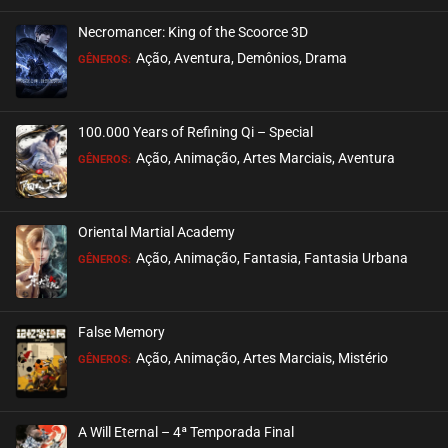
Necromancer: King of the Scoorce 3D
EPISÓDIO 462
Ação, Aventura, Demônios, Drama
GÊNEROS:
maio 23, 2025
ASSISTIDO
100.000 Years of Refining Qi – Special
EPISÓDIO 461
Ação, Animação, Artes Marciais, Aventura
GÊNEROS:
maio 23, 2025
ASSISTIDO
Oriental Martial Academy
EPISÓDIO 460
Ação, Animação, Fantasia, Fantasia Urbana
GÊNEROS:
maio 23, 2025
ASSISTIDO
False Memory
EPISÓDIO 459
Ação, Animação, Artes Marciais, Mistério
GÊNEROS:
maio 23, 2025
ASSISTIDO
A Will Eternal – 4ª Temporada Final