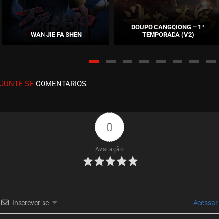
EPISÓDIO 471
junho 16, 2025
DOUPO CANGQIONG – 1ª
WAN JIE FA SHEN
TEMPORADA (V2)
ASSISTIDO
EPISÓDIO 470
maio 23, 2025
JUNTE-SE
COMENTARIOS
ASSISTIDO
EPISÓDIO 469
maio 23, 2025
0
ASSISTIDO
Avaliação
EPISÓDIO 468
maio 23, 2025
ASSISTIDO
Inscrever-se
Acessar
EPISÓDIO 467