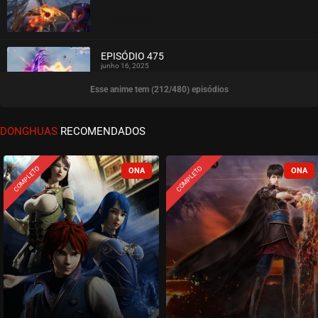
ASSISTIDO
EPISÓDIO 475
junho 16, 2025
Esse anime tem (212/480) episódios
ASSISTIDO
EPISÓDIO 474
DONGHUAS
RECOMENDADOS
junho 16, 2025
ASSISTIDO
COMPLETO
COMPLETO
EPISÓDIO 473
junho 16, 2025
ASSISTIDO
EPISÓDIO 472
junho 16, 2025
ASSISTIDO