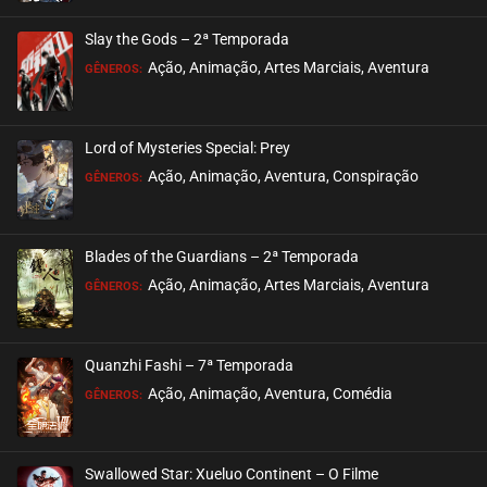
ASSISTIDO
Slay the Gods – 2ª Temporada
EPISÓDIO 453
Ação, Animação, Artes Marciais, Aventura
GÊNEROS:
maio 08, 2025
ASSISTIDO
Lord of Mysteries Special: Prey
Ação, Animação, Aventura, Conspiração
EPISÓDIO 452
GÊNEROS:
abril 30, 2025
ASSISTIDO
Blades of the Guardians – 2ª Temporada
Ação, Animação, Artes Marciais, Aventura
EPISÓDIO 451
GÊNEROS:
abril 30, 2025
ASSISTIDO
Quanzhi Fashi – 7ª Temporada
Ação, Animação, Aventura, Comédia
EPISÓDIO 450
GÊNEROS:
abril 30, 2025
ASSISTIDO
Swallowed Star: Xueluo Continent – O Filme