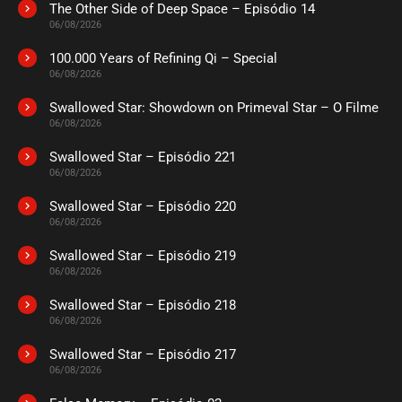
The Other Side of Deep Space – Episódio 14
ASSISTIDO
06/08/2026
100.000 Years of Refining Qi – Special
EPISÓDIO 444
06/08/2026
abril 04, 2025
Swallowed Star: Showdown on Primeval Star – O Filme
ASSISTIDO
06/08/2026
Swallowed Star – Episódio 221
EPISÓDIO 443
março 29, 2025
06/08/2026
ASSISTIDO
Swallowed Star – Episódio 220
06/08/2026
EPISÓDIO 442
Swallowed Star – Episódio 219
março 29, 2025
06/08/2026
ASSISTIDO
Swallowed Star – Episódio 218
06/08/2026
EPISÓDIO 441
março 29, 2025
Swallowed Star – Episódio 217
06/08/2026
ASSISTIDO