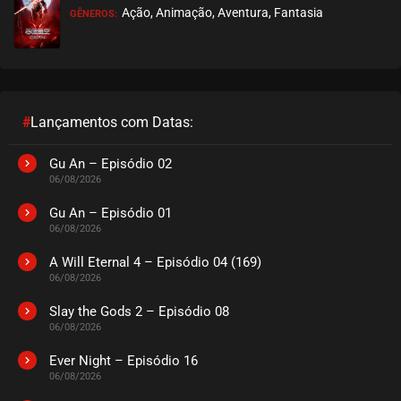
Ação, Animação, Aventura, Fantasia
GÊNEROS:
EPISÓDIO 449
abril 30, 2025
ASSISTIDO
EPISÓDIO 448
abril 16, 2025
#
Lançamentos com Datas:
ASSISTIDO
Gu An – Episódio 02
06/08/2026
EPISÓDIO 447
abril 16, 2025
Gu An – Episódio 01
06/08/2026
ASSISTIDO
A Will Eternal 4 – Episódio 04 (169)
06/08/2026
EPISÓDIO 446
abril 16, 2025
Slay the Gods 2 – Episódio 08
06/08/2026
ASSISTIDO
Ever Night – Episódio 16
EPISÓDIO 445
06/08/2026
abril 16, 2025