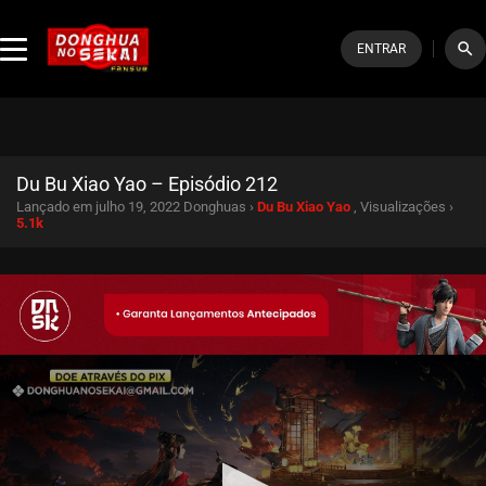
search
ENTRAR
Du Bu Xiao Yao – Episódio 212
Lançado em julho 19, 2022
Donghuas ›
Du Bu Xiao Yao
, Visualizações ›
5.1k