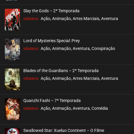
ASSISTIDO
Slay the Gods – 2ª Temporada
EPISÓDIO 453
Ação, Animação, Artes Marciais, Aventura
GÊNEROS:
maio 08, 2025
ASSISTIDO
Lord of Mysteries Special: Prey
Ação, Animação, Aventura, Conspiração
EPISÓDIO 452
GÊNEROS:
abril 30, 2025
ASSISTIDO
Blades of the Guardians – 2ª Temporada
Ação, Animação, Artes Marciais, Aventura
EPISÓDIO 451
GÊNEROS:
abril 30, 2025
ASSISTIDO
Quanzhi Fashi – 7ª Temporada
Ação, Animação, Aventura, Comédia
EPISÓDIO 450
GÊNEROS:
abril 30, 2025
ASSISTIDO
Swallowed Star: Xueluo Continent – O Filme