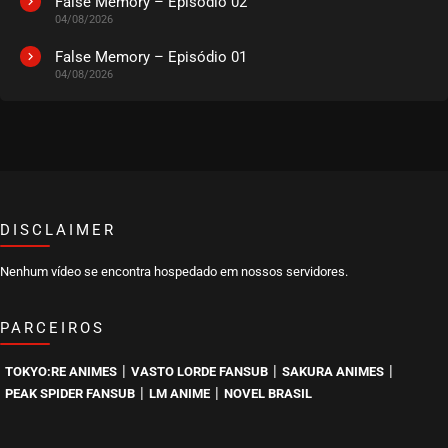
False Memory – Episódio 02
04/08/2026
EPISÓDIO 440
março 29, 2025
False Memory – Episódio 01
04/08/2026
ASSISTIDO
EPISÓDIO 439
março 29, 2025
ASSISTIDO
DISCLAIMER
EPISÓDIO 438
março 18, 2025
Nenhum vídeo se encontra hospedado em nossos servidores.
ASSISTIDO
PARCEIROS
EPISÓDIO 437
março 18, 2025
|
|
|
TOKYO:RE ANIMES
VASTO LORDE FANSUB
SAKURA ANIMES
ASSISTIDO
|
|
PEAK SPIDER FANSUB
LM ANIME
NOVEL BRASIL
EPISÓDIO 436
março 18, 2025