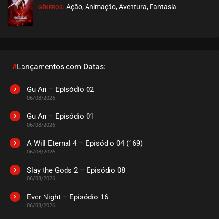
Ação, Animação, Aventura, Fantasia
GÊNEROS:
EPISÓDIO 449
abril 30, 2025
ASSISTIDO
EPISÓDIO 448
abril 16, 2025
#
Lançamentos com Datas:
ASSISTIDO
Gu An – Episódio 02
06/08/2026
EPISÓDIO 447
abril 16, 2025
Gu An – Episódio 01
06/08/2026
ASSISTIDO
A Will Eternal 4 – Episódio 04 (169)
06/08/2026
EPISÓDIO 446
abril 16, 2025
Slay the Gods 2 – Episódio 08
06/08/2026
ASSISTIDO
Ever Night – Episódio 16
EPISÓDIO 445
06/08/2026
abril 16, 2025