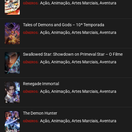
EPISÓDIO 458
Ação, Animação, Artes Marciais, Aventura
GÊNEROS:
maio 23, 2025
ASSISTIDO
Tales of Demons and Gods – 10ª Temporada
EPISÓDIO 457
Ação, Animação, Artes Marciais, Aventura
GÊNEROS:
maio 23, 2025
ASSISTIDO
Swallowed Star: Showdown on Primeval Star – O Filme
EPISÓDIO 456
Ação, Animação, Artes Marciais, Aventura
GÊNEROS:
maio 23, 2025
ASSISTIDO
Renegade Immortal
EPISÓDIO 455
Ação, Animação, Artes Marciais, Aventura
GÊNEROS:
maio 23, 2025
ASSISTIDO
The Demon Hunter
EPISÓDIO 454
Ação, Animação, Artes Marciais, Aventura
GÊNEROS:
maio 08, 2025