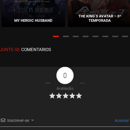
EPISÓDIO 471
junho 16, 2025
THE KING’S AVATAR – 3ª
MY HEROIC HUSBAND
TEMPORADA
ASSISTIDO
EPISÓDIO 470
maio 23, 2025
JUNTE-SE
COMENTARIOS
ASSISTIDO
EPISÓDIO 469
maio 23, 2025
0
ASSISTIDO
Avaliação
EPISÓDIO 468
maio 23, 2025
ASSISTIDO
Inscrever-se
Acessar
EPISÓDIO 467