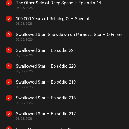
The Other Side of Deep Space – Episódio 14
ASSISTIDO
06/08/2026
100.000 Years of Refining Qi – Special
EPISÓDIO 444
06/08/2026
abril 04, 2025
Swallowed Star: Showdown on Primeval Star – O Filme
ASSISTIDO
06/08/2026
Swallowed Star – Episódio 221
EPISÓDIO 443
março 29, 2025
06/08/2026
ASSISTIDO
Swallowed Star – Episódio 220
06/08/2026
EPISÓDIO 442
Swallowed Star – Episódio 219
março 29, 2025
06/08/2026
ASSISTIDO
Swallowed Star – Episódio 218
06/08/2026
EPISÓDIO 441
março 29, 2025
Swallowed Star – Episódio 217
06/08/2026
ASSISTIDO