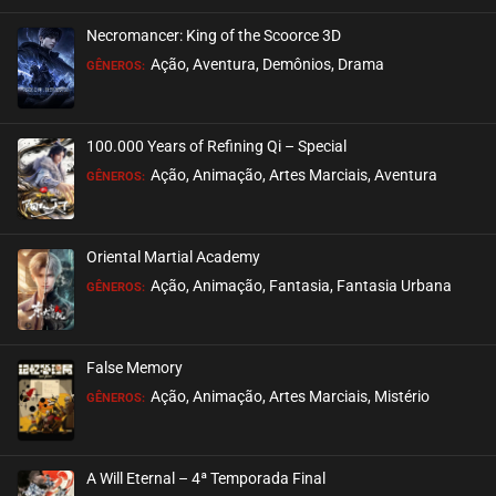
Necromancer: King of the Scoorce 3D
EPISÓDIO 462
Ação, Aventura, Demônios, Drama
GÊNEROS:
maio 23, 2025
ASSISTIDO
100.000 Years of Refining Qi – Special
EPISÓDIO 461
Ação, Animação, Artes Marciais, Aventura
GÊNEROS:
maio 23, 2025
ASSISTIDO
Oriental Martial Academy
EPISÓDIO 460
Ação, Animação, Fantasia, Fantasia Urbana
GÊNEROS:
maio 23, 2025
ASSISTIDO
False Memory
EPISÓDIO 459
Ação, Animação, Artes Marciais, Mistério
GÊNEROS:
maio 23, 2025
ASSISTIDO
A Will Eternal – 4ª Temporada Final