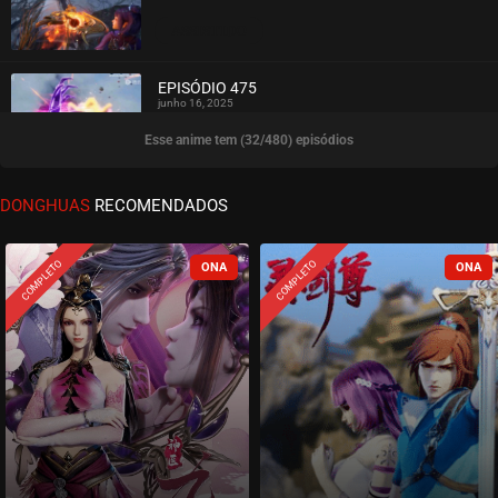
ASSISTIDO
EPISÓDIO 475
junho 16, 2025
Esse anime tem (32/480) episódios
ASSISTIDO
EPISÓDIO 474
DONGHUAS
RECOMENDADOS
junho 16, 2025
ASSISTIDO
COMPLETO
COMPLETO
EPISÓDIO 473
junho 16, 2025
ASSISTIDO
EPISÓDIO 472
junho 16, 2025
ASSISTIDO