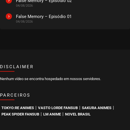
False Memory – Episódio 02
04/08/2026
EPISÓDIO 440
março 29, 2025
False Memory – Episódio 01
04/08/2026
ASSISTIDO
EPISÓDIO 439
março 29, 2025
ASSISTIDO
DISCLAIMER
EPISÓDIO 438
março 18, 2025
Nenhum vídeo se encontra hospedado em nossos servidores.
ASSISTIDO
PARCEIROS
EPISÓDIO 437
março 18, 2025
|
|
|
TOKYO:RE ANIMES
VASTO LORDE FANSUB
SAKURA ANIMES
ASSISTIDO
|
|
PEAK SPIDER FANSUB
LM ANIME
NOVEL BRASIL
EPISÓDIO 436
março 18, 2025