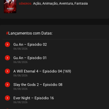
Ação, Animação, Aventura, Fantasia
GÊNEROS:
EPISÓDIO 449
abril 30, 2025
ASSISTIDO
EPISÓDIO 448
abril 16, 2025
#
Lançamentos com Datas:
ASSISTIDO
Gu An – Episódio 02
06/08/2026
EPISÓDIO 447
abril 16, 2025
Gu An – Episódio 01
06/08/2026
ASSISTIDO
A Will Eternal 4 – Episódio 04 (169)
06/08/2026
EPISÓDIO 446
abril 16, 2025
Slay the Gods 2 – Episódio 08
06/08/2026
ASSISTIDO
Ever Night – Episódio 16
EPISÓDIO 445
06/08/2026
abril 16, 2025