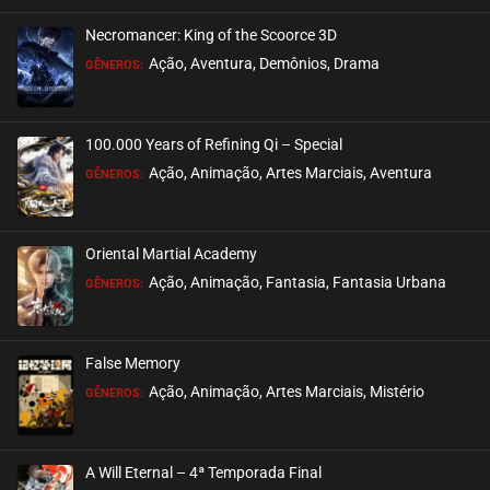
Necromancer: King of the Scoorce 3D
EPISÓDIO 462
Ação, Aventura, Demônios, Drama
GÊNEROS:
maio 23, 2025
ASSISTIDO
100.000 Years of Refining Qi – Special
EPISÓDIO 461
Ação, Animação, Artes Marciais, Aventura
GÊNEROS:
maio 23, 2025
ASSISTIDO
Oriental Martial Academy
EPISÓDIO 460
Ação, Animação, Fantasia, Fantasia Urbana
GÊNEROS:
maio 23, 2025
ASSISTIDO
False Memory
EPISÓDIO 459
Ação, Animação, Artes Marciais, Mistério
GÊNEROS:
maio 23, 2025
ASSISTIDO
A Will Eternal – 4ª Temporada Final