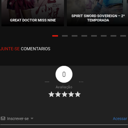
EPISÓDIO 471
junho 16, 2025
SPIRIT SWORD SOVEREIGN – 2ª
GREAT DOCTOR MISS NINE
TEMPORADA
ASSISTIDO
EPISÓDIO 470
maio 23, 2025
JUNTE-SE
COMENTARIOS
ASSISTIDO
EPISÓDIO 469
maio 23, 2025
0
ASSISTIDO
Avaliação
EPISÓDIO 468
maio 23, 2025
ASSISTIDO
Inscrever-se
Acessar
EPISÓDIO 467