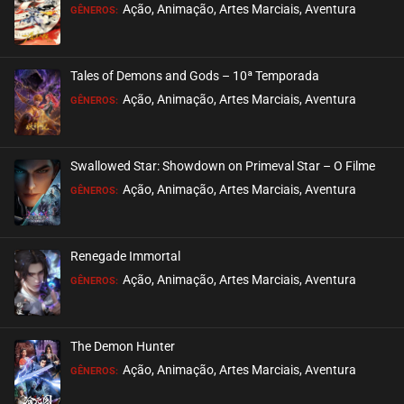
EPISÓDIO 458
Ação, Animação, Artes Marciais, Aventura
GÊNEROS:
maio 23, 2025
ASSISTIDO
Tales of Demons and Gods – 10ª Temporada
EPISÓDIO 457
Ação, Animação, Artes Marciais, Aventura
GÊNEROS:
maio 23, 2025
ASSISTIDO
Swallowed Star: Showdown on Primeval Star – O Filme
EPISÓDIO 456
Ação, Animação, Artes Marciais, Aventura
GÊNEROS:
maio 23, 2025
ASSISTIDO
Renegade Immortal
EPISÓDIO 455
Ação, Animação, Artes Marciais, Aventura
GÊNEROS:
maio 23, 2025
ASSISTIDO
The Demon Hunter
EPISÓDIO 454
Ação, Animação, Artes Marciais, Aventura
GÊNEROS:
maio 08, 2025