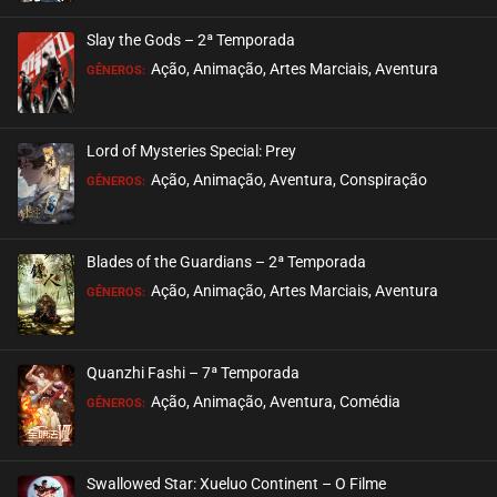
ASSISTIDO
Slay the Gods – 2ª Temporada
EPISÓDIO 453
Ação, Animação, Artes Marciais, Aventura
GÊNEROS:
maio 08, 2025
ASSISTIDO
Lord of Mysteries Special: Prey
Ação, Animação, Aventura, Conspiração
EPISÓDIO 452
GÊNEROS:
abril 30, 2025
ASSISTIDO
Blades of the Guardians – 2ª Temporada
Ação, Animação, Artes Marciais, Aventura
EPISÓDIO 451
GÊNEROS:
abril 30, 2025
ASSISTIDO
Quanzhi Fashi – 7ª Temporada
Ação, Animação, Aventura, Comédia
EPISÓDIO 450
GÊNEROS:
abril 30, 2025
ASSISTIDO
Swallowed Star: Xueluo Continent – O Filme