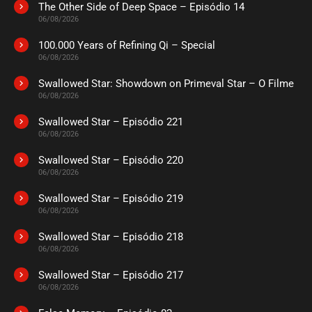
The Other Side of Deep Space – Episódio 14
ASSISTIDO
06/08/2026
100.000 Years of Refining Qi – Special
EPISÓDIO 444
06/08/2026
abril 04, 2025
Swallowed Star: Showdown on Primeval Star – O Filme
ASSISTIDO
06/08/2026
Swallowed Star – Episódio 221
EPISÓDIO 443
março 29, 2025
06/08/2026
ASSISTIDO
Swallowed Star – Episódio 220
06/08/2026
EPISÓDIO 442
Swallowed Star – Episódio 219
março 29, 2025
06/08/2026
ASSISTIDO
Swallowed Star – Episódio 218
06/08/2026
EPISÓDIO 441
março 29, 2025
Swallowed Star – Episódio 217
06/08/2026
ASSISTIDO