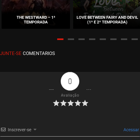
EPISÓDIO 11
setembro 14, 2020
THE WESTWARD – 1ª
LOVE BETWEEN FAIRY AND DEVIL
TEMPORADA
(1ª E 2ª TEMPORADA)
ASSISTIDO
EPISÓDIO 10
setembro 14, 2020
JUNTE-SE
COMENTARIOS
ASSISTIDO
EPISÓDIO 09
setembro 14, 2020
0
ASSISTIDO
Avaliação
EPISÓDIO 08
setembro 14, 2020
ASSISTIDO
Inscrever-se
Acessar
EPISÓDIO 07