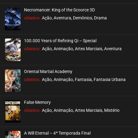
Necromancer: King of the Scoorce 3D
EPISÓDIO 02
Ação, Aventura, Demônios, Drama
GÊNEROS:
setembro 14, 2020
ASSISTIDO
100.000 Years of Refining Qi – Special
EPISÓDIO 01
Ação, Animação, Artes Marciais, Aventura
GÊNEROS:
setembro 14, 2020
ASSISTIDO
Oriental Martial Academy
Ação, Animação, Fantasia, Fantasia Urbana
GÊNEROS:
False Memory
Ação, Animação, Artes Marciais, Mistério
GÊNEROS:
A Will Eternal – 4ª Temporada Final