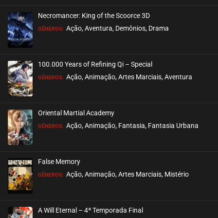
Necromancer: King of the Scoorce 3D
EPISÓDIO 02
Ação, Aventura, Demônios, Drama
GÊNEROS:
setembro 14, 2020
ASSISTIDO
100.000 Years of Refining Qi – Special
EPISÓDIO 01
Ação, Animação, Artes Marciais, Aventura
GÊNEROS:
setembro 14, 2020
ASSISTIDO
Oriental Martial Academy
Ação, Animação, Fantasia, Fantasia Urbana
GÊNEROS:
False Memory
Ação, Animação, Artes Marciais, Mistério
GÊNEROS:
A Will Eternal – 4ª Temporada Final