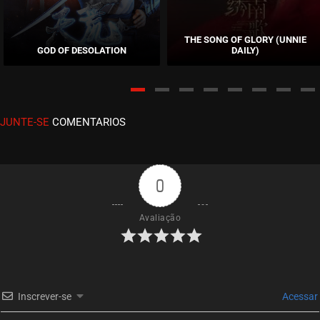
EPISÓDIO 11
setembro 14, 2020
THE SONG OF GLORY (UNNIE
GOD OF DESOLATION
DAILY)
ASSISTIDO
EPISÓDIO 10
setembro 14, 2020
JUNTE-SE
COMENTARIOS
ASSISTIDO
EPISÓDIO 09
setembro 14, 2020
0
ASSISTIDO
Avaliação
EPISÓDIO 08
setembro 14, 2020
ASSISTIDO
Inscrever-se
Acessar
EPISÓDIO 07