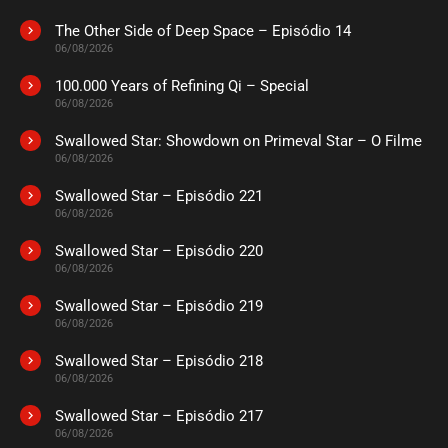
novembro 10, 2025
The Other Side of Deep Space – Episódio 14
ASSISTIDO
06/08/2026
100.000 Years of Refining Qi – Special
EPISÓDIO 88 A 90
06/08/2026
novembro 10, 2025
Swallowed Star: Showdown on Primeval Star – O Filme
ASSISTIDO
06/08/2026
Swallowed Star – Episódio 221
EPISÓDIO 85 A 87
outubro 21, 2025
06/08/2026
ASSISTIDO
Swallowed Star – Episódio 220
06/08/2026
EPISÓDIO 82 A 84
Swallowed Star – Episódio 219
outubro 17, 2025
06/08/2026
ASSISTIDO
Swallowed Star – Episódio 218
06/08/2026
EPISÓDIO 79 A 81
outubro 12, 2025
Swallowed Star – Episódio 217
06/08/2026
ASSISTIDO