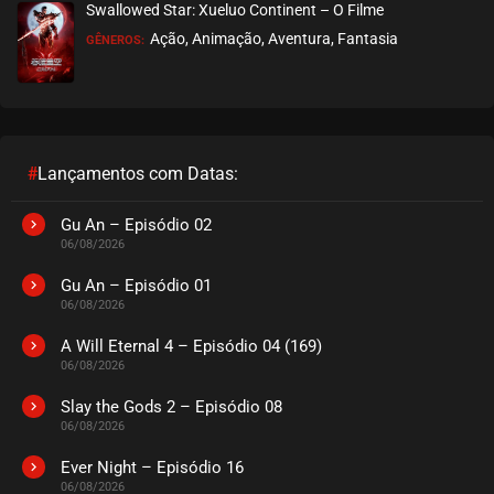
Swallowed Star: Xueluo Continent – O Filme
Ação, Animação, Aventura, Fantasia
GÊNEROS:
EPISÓDIO 103 A 105
dezembro 03, 2025
ASSISTIDO
EPISÓDIO 100 A 102
dezembro 03, 2025
#
Lançamentos com Datas:
ASSISTIDO
Gu An – Episódio 02
06/08/2026
EPISÓDIO 97 A 99
dezembro 03, 2025
Gu An – Episódio 01
06/08/2026
ASSISTIDO
A Will Eternal 4 – Episódio 04 (169)
06/08/2026
EPISÓDIO 94 A 96
novembro 18, 2025
Slay the Gods 2 – Episódio 08
06/08/2026
ASSISTIDO
Ever Night – Episódio 16
EPISÓDIO 91 A 93
06/08/2026