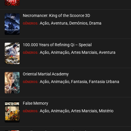
ASSISTIDO
Necromancer: King of the Scoorce 3D
EPISÓDIO 142 A 144
Ação, Aventura, Demônios, Drama
GÊNEROS:
março 31, 2026
ASSISTIDO
100.000 Years of Refining Qi – Special
EPISÓDIO 139 A 141
Ação, Animação, Artes Marciais, Aventura
GÊNEROS:
março 24, 2026
ASSISTIDO
Oriental Martial Academy
EPISÓDIO 136 A 138
Ação, Animação, Fantasia, Fantasia Urbana
GÊNEROS:
março 17, 2026
ASSISTIDO
False Memory
EPISÓDIO 133 A 135
Ação, Animação, Artes Marciais, Mistério
GÊNEROS:
março 08, 2026
ASSISTIDO