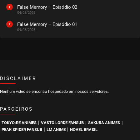
False Memory – Episódio 02
04/08/2026
EPISÓDIO 76 A 78
outubro 07, 2025
False Memory – Episódio 01
04/08/2026
ASSISTIDO
EPISÓDIO 73 A 75
outubro 01, 2025
ASSISTIDO
DISCLAIMER
EPISÓDIO 70 A 72
outubro 01, 2025
Nenhum vídeo se encontra hospedado em nossos servidores.
ASSISTIDO
PARCEIROS
EPISÓDIO 67 A 69
outubro 01, 2025
|
|
|
TOKYO:RE ANIMES
VASTO LORDE FANSUB
SAKURA ANIMES
ASSISTIDO
|
|
PEAK SPIDER FANSUB
LM ANIME
NOVEL BRASIL