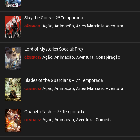
ASSISTIDO
Slay the Gods – 2ª Temporada
EPISÓDIO 115 A 117
Ação, Animação, Artes Marciais, Aventura
GÊNEROS:
janeiro 18, 2026
ASSISTIDO
Lord of Mysteries Special: Prey
Ação, Animação, Aventura, Conspiração
EPISÓDIO 112 A 114
GÊNEROS:
janeiro 11, 2026
ASSISTIDO
Blades of the Guardians – 2ª Temporada
Ação, Animação, Artes Marciais, Aventura
EPISÓDIO 109 A 111
GÊNEROS:
dezembro 29, 2025
ASSISTIDO
Quanzhi Fashi – 7ª Temporada
Ação, Animação, Aventura, Comédia
EPISÓDIO 106 A 108
GÊNEROS:
dezembro 16, 2025
ASSISTIDO