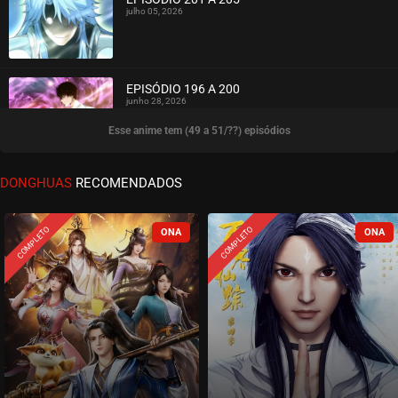
julho 05, 2026
ASSISTIDO
EPISÓDIO 196 A 200
junho 28, 2026
Esse anime tem (49 a 51/??) episódios
ASSISTIDO
EPISÓDIO 191 A 195
DONGHUAS
RECOMENDADOS
junho 23, 2026
ASSISTIDO
COMPLETO
COMPLETO
EPISÓDIO 186 A 190
junho 11, 2026
ASSISTIDO
EPISÓDIO 181 A 185
junho 07, 2026