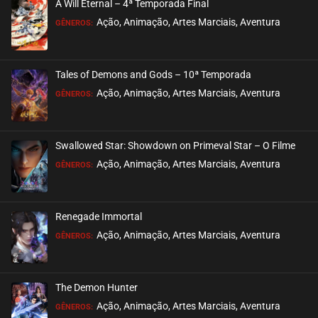
A Will Eternal – 4ª Temporada Final
EPISÓDIO 130 A 132
Ação, Animação, Artes Marciais, Aventura
GÊNEROS:
março 01, 2026
ASSISTIDO
Tales of Demons and Gods – 10ª Temporada
EPISÓDIO 127 A 129
Ação, Animação, Artes Marciais, Aventura
GÊNEROS:
fevereiro 22, 2026
ASSISTIDO
Swallowed Star: Showdown on Primeval Star – O Filme
EPISÓDIO 124 A 126
Ação, Animação, Artes Marciais, Aventura
GÊNEROS:
fevereiro 15, 2026
ASSISTIDO
Renegade Immortal
EPISÓDIO 121 A 123
Ação, Animação, Artes Marciais, Aventura
GÊNEROS:
fevereiro 08, 2026
ASSISTIDO
The Demon Hunter
EPISÓDIO 118 A 120
Ação, Animação, Artes Marciais, Aventura
GÊNEROS:
janeiro 29, 2026