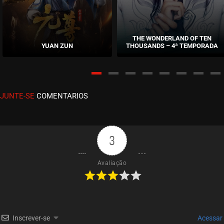
ASSISTIDO
EPISÓDIO 176 A 180
maio 28, 2026
THE WONDERLAND OF TEN
YUAN ZUN
THOUSANDS – 4ª TEMPORADA
ASSISTIDO
EPISÓDIO 171 A 175
maio 21, 2026
JUNTE-SE
COMENTARIOS
ASSISTIDO
EPISÓDIO 167 A 170
maio 14, 2026
3
ASSISTIDO
Avaliação
EPISÓDIO 163 A 166
maio 07, 2026
ASSISTIDO
Inscrever-se
Acessar