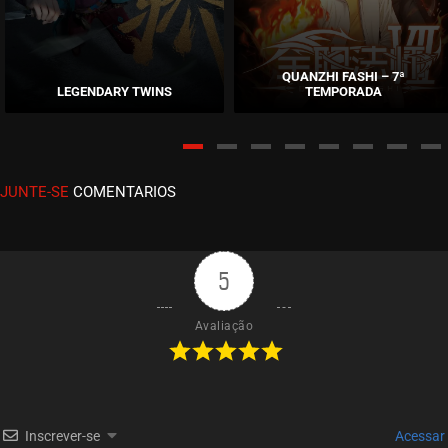
ASSISTIDO
EPISÓDIO 176 A 180
maio 28, 2026
QUANZHI FASHI – 7ª
LEGENDARY TWINS
TEMPORADA
ASSISTIDO
EPISÓDIO 171 A 175
maio 21, 2026
JUNTE-SE
COMENTARIOS
ASSISTIDO
EPISÓDIO 167 A 170
maio 14, 2026
5
ASSISTIDO
Avaliação
EPISÓDIO 163 A 166
maio 07, 2026
ASSISTIDO
Inscrever-se
Acessar