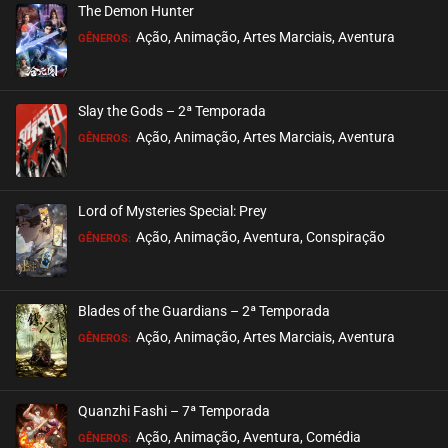
The Demon Hunter
ASSISTIDO
Ação, Animação, Artes Marciais, Aventura
GÊNEROS:
EPISÓDIO 115 A 117
janeiro 18, 2026
Slay the Gods – 2ª Temporada
ASSISTIDO
Ação, Animação, Artes Marciais, Aventura
GÊNEROS:
EPISÓDIO 112 A 114
janeiro 11, 2026
Lord of Mysteries Special: Prey
ASSISTIDO
Ação, Animação, Aventura, Conspiração
GÊNEROS:
EPISÓDIO 109 A 111
dezembro 29, 2025
Blades of the Guardians – 2ª Temporada
ASSISTIDO
Ação, Animação, Artes Marciais, Aventura
GÊNEROS:
EPISÓDIO 106 A 108
dezembro 16, 2025
Quanzhi Fashi – 7ª Temporada
ASSISTIDO
Ação, Animação, Aventura, Comédia
GÊNEROS: