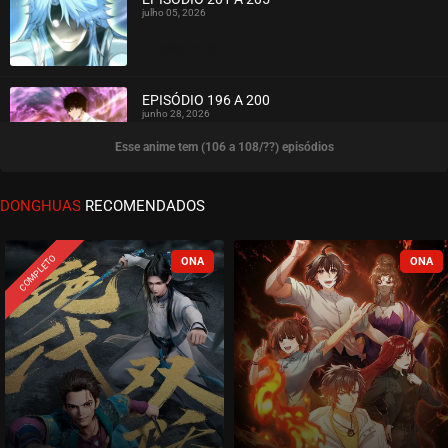
julho 05, 2026
ASSISTIDO
EPISÓDIO 196 A 200
junho 28, 2026
Esse anime tem (106 a 108/??) episódios
ASSISTIDO
EPISÓDIO 191 A 195
DONGHUAS
RECOMENDADOS
junho 23, 2026
ASSISTIDO
COMPLETO
EPISÓDIO 186 A 190
junho 11, 2026
ASSISTIDO
EPISÓDIO 181 A 185
junho 07, 2026