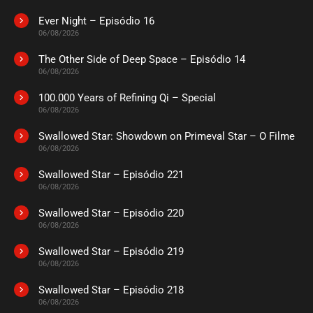
novembro 10, 2025
Ever Night – Episódio 16
ASSISTIDO
06/08/2026
The Other Side of Deep Space – Episódio 14
EPISÓDIO 88 A 90
06/08/2026
novembro 10, 2025
100.000 Years of Refining Qi – Special
ASSISTIDO
06/08/2026
Swallowed Star: Showdown on Primeval Star – O Filme
EPISÓDIO 85 A 87
outubro 21, 2025
06/08/2026
ASSISTIDO
Swallowed Star – Episódio 221
06/08/2026
EPISÓDIO 82 A 84
Swallowed Star – Episódio 220
outubro 17, 2025
06/08/2026
ASSISTIDO
Swallowed Star – Episódio 219
06/08/2026
EPISÓDIO 79 A 81
Swallowed Star – Episódio 218
outubro 12, 2025
06/08/2026
ASSISTIDO