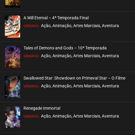
EPISÓDIO 130 A 132
março 01, 2026
A Will Eternal – 4ª Temporada Final
ASSISTIDO
Ação, Animação, Artes Marciais, Aventura
GÊNEROS:
EPISÓDIO 127 A 129
fevereiro 22, 2026
Tales of Demons and Gods – 10ª Temporada
ASSISTIDO
Ação, Animação, Artes Marciais, Aventura
GÊNEROS:
EPISÓDIO 124 A 126
fevereiro 15, 2026
Swallowed Star: Showdown on Primeval Star – O Filme
ASSISTIDO
Ação, Animação, Artes Marciais, Aventura
GÊNEROS:
EPISÓDIO 121 A 123
fevereiro 08, 2026
Renegade Immortal
ASSISTIDO
Ação, Animação, Artes Marciais, Aventura
GÊNEROS:
EPISÓDIO 118 A 120
janeiro 29, 2026