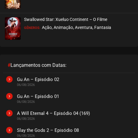
EPISÓDIO 103 A 105
dezembro 03, 2025
Swallowed Star: Xueluo Continent – O Filme
ASSISTIDO
Ação, Animação, Aventura, Fantasia
GÊNEROS:
EPISÓDIO 100 A 102
dezembro 03, 2025
ASSISTIDO
#
Lançamentos com Datas:
EPISÓDIO 97 A 99
dezembro 03, 2025
Gu An – Episódio 02
06/08/2026
ASSISTIDO
Gu An – Episódio 01
06/08/2026
EPISÓDIO 94 A 96
novembro 18, 2025
A Will Eternal 4 – Episódio 04 (169)
06/08/2026
ASSISTIDO
Slay the Gods 2 – Episódio 08
06/08/2026
EPISÓDIO 91 A 93