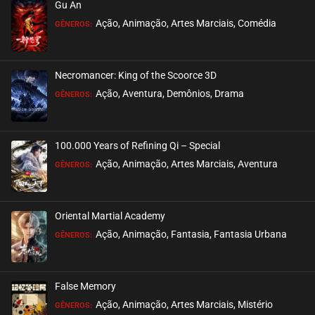
Gu An
ASSISTIDO
Ação, Animação, Artes Marciais, Comédia
GÊNEROS:
EPISÓDIO 142 A 144
março 31, 2026
Necromancer: King of the Scoorce 3D
ASSISTIDO
Ação, Aventura, Demônios, Drama
GÊNEROS:
EPISÓDIO 139 A 141
março 24, 2026
100.000 Years of Refining Qi – Special
ASSISTIDO
Ação, Animação, Artes Marciais, Aventura
GÊNEROS:
EPISÓDIO 136 A 138
março 17, 2026
Oriental Martial Academy
ASSISTIDO
Ação, Animação, Fantasia, Fantasia Urbana
GÊNEROS:
EPISÓDIO 133 A 135
março 08, 2026
False Memory
ASSISTIDO
Ação, Animação, Artes Marciais, Mistério
GÊNEROS: