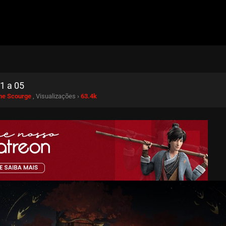
1 a 05
he Scourge
, Visualizações ›
63.4k