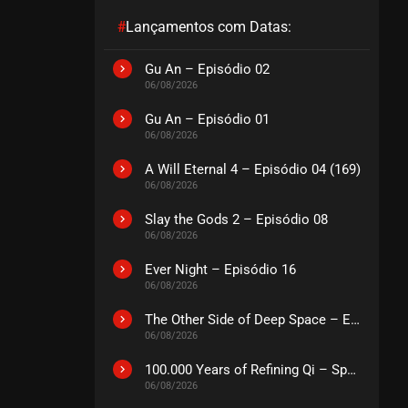
#
Lançamentos com Datas:
EPISÓDIO 121 A 123
fevereiro 08, 2026
Gu An – Episódio 02
06/08/2026
ASSISTIDO
Gu An – Episódio 01
06/08/2026
EPISÓDIO 118 A 120
janeiro 29, 2026
A Will Eternal 4 – Episódio 04 (169)
ASSISTIDO
06/08/2026
Slay the Gods 2 – Episódio 08
EPISÓDIO 115 A 117
06/08/2026
janeiro 18, 2026
Ever Night – Episódio 16
ASSISTIDO
06/08/2026
The Other Side of Deep Space – Episódio 14
EPISÓDIO 112 A 114
06/08/2026
janeiro 11, 2026
ASSISTIDO
100.000 Years of Refining Qi – Special
06/08/2026