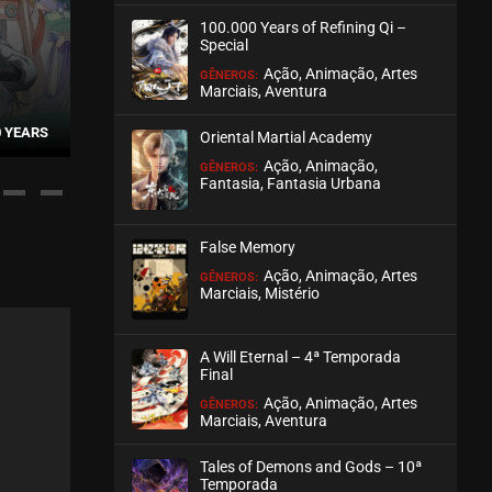
100.000 Years of Refining Qi –
ASSISTIDO
Special
Ação, Animação, Artes
GÊNEROS:
EPISÓDIO 163 A 166
Marciais, Aventura
maio 07, 2026
WU DONG QIAN KUN – 1ª
THE DAILY LIFE OF 
0 YEARS
TEMPORADA
KING – 5ª TE
Oriental Martial Academy
ASSISTIDO
Ação, Animação,
GÊNEROS:
Fantasia, Fantasia Urbana
EPISÓDIO 159 A 162
abril 30, 2026
False Memory
ASSISTIDO
Ação, Animação, Artes
GÊNEROS:
Marciais, Mistério
EPISÓDIO 155 A 158
abril 23, 2026
A Will Eternal – 4ª Temporada
ASSISTIDO
Final
Ação, Animação, Artes
GÊNEROS:
Marciais, Aventura
EPISÓDIO 151 A 154
abril 16, 2026
Tales of Demons and Gods – 10ª
ASSISTIDO
Temporada