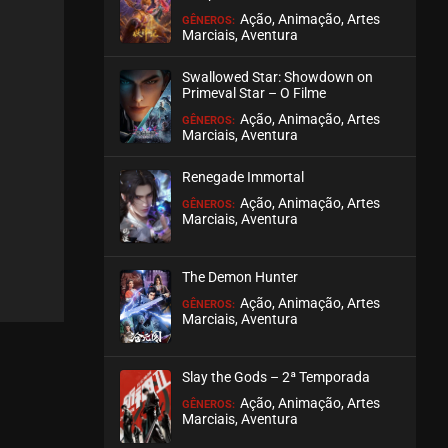
Ação, Animação, Artes
GÊNEROS:
Marciais, Aventura
EPISÓDIO 148 A 150
abril 15, 2026
Swallowed Star: Showdown on
ASSISTIDO
Primeval Star – O Filme
Ação, Animação, Artes
GÊNEROS:
Marciais, Aventura
EPISÓDIO 145 A 147
abril 07, 2026
Renegade Immortal
ASSISTIDO
Ação, Animação, Artes
GÊNEROS:
Marciais, Aventura
EPISÓDIO 142 A 144
março 31, 2026
The Demon Hunter
ASSISTIDO
Ação, Animação, Artes
GÊNEROS:
Marciais, Aventura
EPISÓDIO 139 A 141
março 24, 2026
Slay the Gods – 2ª Temporada
ASSISTIDO
Ação, Animação, Artes
GÊNEROS:
Marciais, Aventura
EPISÓDIO 136 A 138