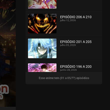
ASSISTIDO
EPISÓDIO 206 A 210
julho 12, 2026
ASSISTIDO
EPISÓDIO 201 A 205
julho 05, 2026
ASSISTIDO
EPISÓDIO 196 A 200
junho 28, 2026
Esse anime tem (01 a 05/??) episódios
ASSISTIDO
EPISÓDIO 191 A 195
junho 23, 2026
ASSISTIDO