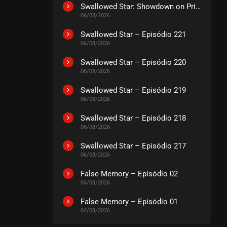
EPISÓDIO 109 A 111
Swallowed Star: Showdown on Primeval Star – O Filme
dezembro 29, 2025
06/08/2026
ASSISTIDO
Swallowed Star – Episódio 221
06/08/2026
EPISÓDIO 106 A 108
Swallowed Star – Episódio 220
dezembro 16, 2025
06/08/2026
ASSISTIDO
Swallowed Star – Episódio 219
06/08/2026
EPISÓDIO 103 A 105
dezembro 03, 2025
Swallowed Star – Episódio 218
06/08/2026
ASSISTIDO
Swallowed Star – Episódio 217
06/08/2026
EPISÓDIO 100 A 102
dezembro 03, 2025
False Memory – Episódio 02
ASSISTIDO
04/08/2026
False Memory – Episódio 01
EPISÓDIO 97 A 99
04/08/2026
dezembro 03, 2025