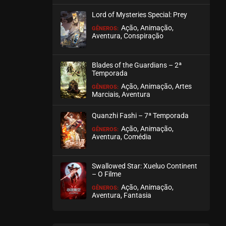
março 17, 2026
Lord of Mysteries Special: Prey
ASSISTIDO
Ação, Animação,
GÊNEROS:
Aventura, Conspiração
EPISÓDIO 133 A 135
março 08, 2026
Blades of the Guardians – 2ª
Temporada
ASSISTIDO
Ação, Animação, Artes
GÊNEROS:
Marciais, Aventura
EPISÓDIO 130 A 132
março 01, 2026
Quanzhi Fashi – 7ª Temporada
ASSISTIDO
Ação, Animação,
GÊNEROS:
Aventura, Comédia
EPISÓDIO 127 A 129
fevereiro 22, 2026
Swallowed Star: Xueluo Continent
– O Filme
ASSISTIDO
Ação, Animação,
GÊNEROS:
Aventura, Fantasia
EPISÓDIO 124 A 126
fevereiro 15, 2026
ASSISTIDO