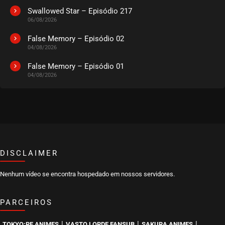
Swallowed Star – Episódio 217
06/08/2026
EPISÓDIO 76 A 78
outubro 07, 2025
False Memory – Episódio 02
04/08/2026
ASSISTIDO
False Memory – Episódio 01
04/08/2026
EPISÓDIO 73 A 75
outubro 01, 2025
ASSISTIDO
EPISÓDIO 70 A 72
outubro 01, 2025
ASSISTIDO
DISCLAIMER
Nenhum vídeo se encontra hospedado em nossos servidores.
EPISÓDIO 67 A 69
outubro 01, 2025
PARCEIROS
ASSISTIDO
|
|
|
TOKYO:RE ANIMES
VASTO LORDE FANSUB
SAKURA ANIMES