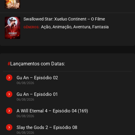
EPISÓDIO 103 A 105
dezembro 03, 2025
Swallowed Star: Xueluo Continent – O Filme
ASSISTIDO
Ação, Animação, Aventura, Fantasia
GÊNEROS:
EPISÓDIO 100 A 102
dezembro 03, 2025
ASSISTIDO
#
Lançamentos com Datas:
EPISÓDIO 97 A 99
dezembro 03, 2025
Gu An – Episódio 02
06/08/2026
ASSISTIDO
Gu An – Episódio 01
06/08/2026
EPISÓDIO 94 A 96
novembro 18, 2025
A Will Eternal 4 – Episódio 04 (169)
06/08/2026
ASSISTIDO
Slay the Gods 2 – Episódio 08
06/08/2026
EPISÓDIO 91 A 93