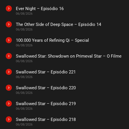
novembro 10, 2025
Ever Night – Episódio 16
ASSISTIDO
06/08/2026
The Other Side of Deep Space – Episódio 14
EPISÓDIO 88 A 90
06/08/2026
novembro 10, 2025
100.000 Years of Refining Qi – Special
ASSISTIDO
06/08/2026
Swallowed Star: Showdown on Primeval Star – O Filme
EPISÓDIO 85 A 87
outubro 21, 2025
06/08/2026
ASSISTIDO
Swallowed Star – Episódio 221
06/08/2026
EPISÓDIO 82 A 84
Swallowed Star – Episódio 220
outubro 17, 2025
06/08/2026
ASSISTIDO
Swallowed Star – Episódio 219
06/08/2026
EPISÓDIO 79 A 81
Swallowed Star – Episódio 218
outubro 12, 2025
06/08/2026
ASSISTIDO