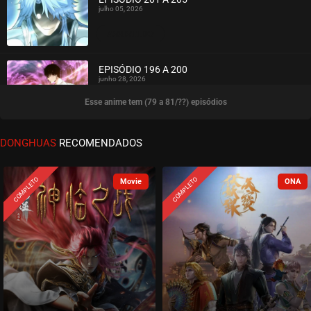
julho 05, 2026
ASSISTIDO
EPISÓDIO 196 A 200
junho 28, 2026
Esse anime tem (79 a 81/??) episódios
ASSISTIDO
EPISÓDIO 191 A 195
DONGHUAS
RECOMENDADOS
junho 23, 2026
ASSISTIDO
COMPLETO
COMPLETO
EPISÓDIO 186 A 190
junho 11, 2026
ASSISTIDO
EPISÓDIO 181 A 185
junho 07, 2026