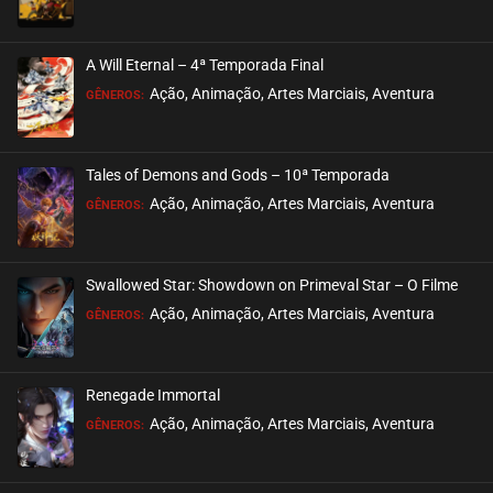
EPISÓDIO 130 A 132
março 01, 2026
A Will Eternal – 4ª Temporada Final
ASSISTIDO
Ação, Animação, Artes Marciais, Aventura
GÊNEROS:
EPISÓDIO 127 A 129
fevereiro 22, 2026
Tales of Demons and Gods – 10ª Temporada
ASSISTIDO
Ação, Animação, Artes Marciais, Aventura
GÊNEROS:
EPISÓDIO 124 A 126
fevereiro 15, 2026
Swallowed Star: Showdown on Primeval Star – O Filme
ASSISTIDO
Ação, Animação, Artes Marciais, Aventura
GÊNEROS:
EPISÓDIO 121 A 123
fevereiro 08, 2026
Renegade Immortal
ASSISTIDO
Ação, Animação, Artes Marciais, Aventura
GÊNEROS:
EPISÓDIO 118 A 120
janeiro 29, 2026