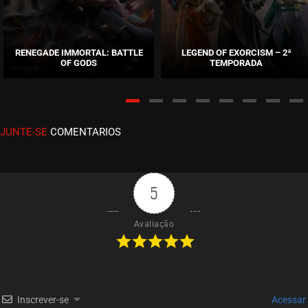
ASSISTIDO
EPISÓDIO 176 A 180
maio 28, 2026
RENEGADE IMMORTAL: BATTLE
LEGEND OF EXORCISM – 2ª
OF GODS
TEMPORADA
ASSISTIDO
EPISÓDIO 171 A 175
maio 21, 2026
JUNTE-SE
COMENTARIOS
ASSISTIDO
EPISÓDIO 167 A 170
maio 14, 2026
5
ASSISTIDO
Avaliação
EPISÓDIO 163 A 166
maio 07, 2026
ASSISTIDO
Inscrever-se
Acessar