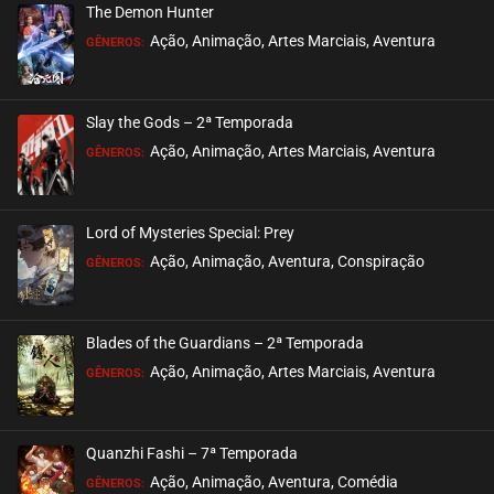
The Demon Hunter
ASSISTIDO
Ação, Animação, Artes Marciais, Aventura
GÊNEROS:
EPISÓDIO 115 A 117
janeiro 18, 2026
Slay the Gods – 2ª Temporada
ASSISTIDO
Ação, Animação, Artes Marciais, Aventura
GÊNEROS:
EPISÓDIO 112 A 114
janeiro 11, 2026
Lord of Mysteries Special: Prey
ASSISTIDO
Ação, Animação, Aventura, Conspiração
GÊNEROS:
EPISÓDIO 109 A 111
dezembro 29, 2025
Blades of the Guardians – 2ª Temporada
ASSISTIDO
Ação, Animação, Artes Marciais, Aventura
GÊNEROS:
EPISÓDIO 106 A 108
dezembro 16, 2025
Quanzhi Fashi – 7ª Temporada
ASSISTIDO
Ação, Animação, Aventura, Comédia
GÊNEROS: