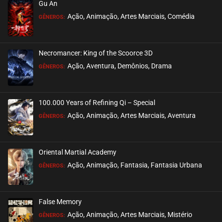
Gu An
ASSISTIDO
Ação, Animação, Artes Marciais, Comédia
GÊNEROS:
EPISÓDIO 142 A 144
março 31, 2026
Necromancer: King of the Scoorce 3D
ASSISTIDO
Ação, Aventura, Demônios, Drama
GÊNEROS:
EPISÓDIO 139 A 141
março 24, 2026
100.000 Years of Refining Qi – Special
ASSISTIDO
Ação, Animação, Artes Marciais, Aventura
GÊNEROS:
EPISÓDIO 136 A 138
março 17, 2026
Oriental Martial Academy
ASSISTIDO
Ação, Animação, Fantasia, Fantasia Urbana
GÊNEROS:
EPISÓDIO 133 A 135
março 08, 2026
False Memory
ASSISTIDO
Ação, Animação, Artes Marciais, Mistério
GÊNEROS: