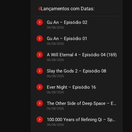
#
Lançamentos com Datas:
EPISÓDIO 121 A 123
fevereiro 08, 2026
Gu An – Episódio 02
06/08/2026
ASSISTIDO
Gu An – Episódio 01
06/08/2026
EPISÓDIO 118 A 120
janeiro 29, 2026
A Will Eternal 4 – Episódio 04 (169)
ASSISTIDO
06/08/2026
Slay the Gods 2 – Episódio 08
EPISÓDIO 115 A 117
06/08/2026
janeiro 18, 2026
Ever Night – Episódio 16
ASSISTIDO
06/08/2026
The Other Side of Deep Space – Episódio 14
EPISÓDIO 112 A 114
06/08/2026
janeiro 11, 2026
ASSISTIDO
100.000 Years of Refining Qi – Special
06/08/2026