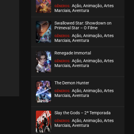
Ação, Animação, Artes
GÊNEROS:
Marciais, Aventura
EPISÓDIO 148 A 150
abril 15, 2026
Swallowed Star: Showdown on
ASSISTIDO
Primeval Star – O Filme
Ação, Animação, Artes
GÊNEROS:
Marciais, Aventura
EPISÓDIO 145 A 147
abril 07, 2026
Renegade Immortal
ASSISTIDO
Ação, Animação, Artes
GÊNEROS:
Marciais, Aventura
EPISÓDIO 142 A 144
março 31, 2026
The Demon Hunter
ASSISTIDO
Ação, Animação, Artes
GÊNEROS:
Marciais, Aventura
EPISÓDIO 139 A 141
março 24, 2026
Slay the Gods – 2ª Temporada
ASSISTIDO
Ação, Animação, Artes
GÊNEROS:
Marciais, Aventura
EPISÓDIO 136 A 138