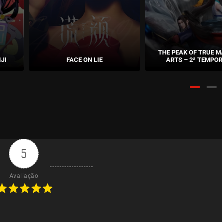
THE PEAK OF TRUE M
JI
FACE ON LIE
ARTS – 2ª TEMPO
5
Avaliação