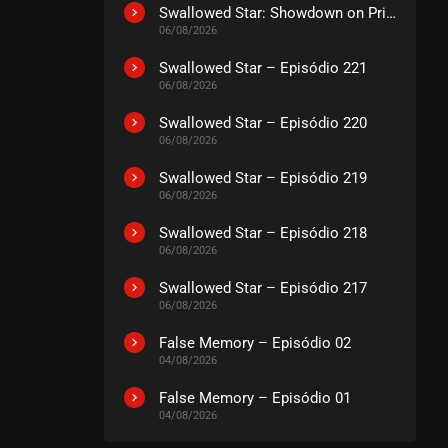
EPISÓDIO 109 A 111
Swallowed Star: Showdown on Primeval Star – O Filme
dezembro 29, 2025
06/08/2026
ASSISTIDO
Swallowed Star – Episódio 221
06/08/2026
EPISÓDIO 106 A 108
Swallowed Star – Episódio 220
dezembro 16, 2025
06/08/2026
ASSISTIDO
Swallowed Star – Episódio 219
06/08/2026
EPISÓDIO 103 A 105
dezembro 03, 2025
Swallowed Star – Episódio 218
06/08/2026
ASSISTIDO
Swallowed Star – Episódio 217
06/08/2026
EPISÓDIO 100 A 102
dezembro 03, 2025
False Memory – Episódio 02
ASSISTIDO
04/08/2026
False Memory – Episódio 01
EPISÓDIO 97 A 99
04/08/2026
dezembro 03, 2025