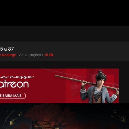
5 a 87
e Scourge
, Visualizações ›
15.6k