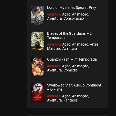
março 17, 2026
Lord of Mysteries Special: Prey
ASSISTIDO
Ação, Animação,
GÊNEROS:
Aventura, Conspiração
EPISÓDIO 133 A 135
março 08, 2026
Blades of the Guardians – 2ª
Temporada
ASSISTIDO
Ação, Animação, Artes
GÊNEROS:
Marciais, Aventura
EPISÓDIO 130 A 132
março 01, 2026
Quanzhi Fashi – 7ª Temporada
ASSISTIDO
Ação, Animação,
GÊNEROS:
Aventura, Comédia
EPISÓDIO 127 A 129
fevereiro 22, 2026
Swallowed Star: Xueluo Continent
– O Filme
ASSISTIDO
Ação, Animação,
GÊNEROS:
Aventura, Fantasia
EPISÓDIO 124 A 126
fevereiro 15, 2026
ASSISTIDO