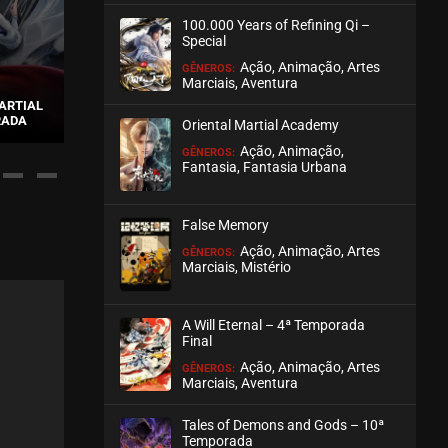
100.000 Years of Refining Qi –
ASSISTIDO
Special
Ação, Animação, Artes
GÊNEROS:
EPISÓDIO 163 A 166
Marciais, Aventura
maio 07, 2026
ARTIAL
RADA
LEGENDARY TWINS
SLAY THE 
Oriental Martial Academy
ASSISTIDO
Ação, Animação,
GÊNEROS:
Fantasia, Fantasia Urbana
EPISÓDIO 159 A 162
abril 30, 2026
False Memory
ASSISTIDO
Ação, Animação, Artes
GÊNEROS:
Marciais, Mistério
EPISÓDIO 155 A 158
abril 23, 2026
A Will Eternal – 4ª Temporada
ASSISTIDO
Final
Ação, Animação, Artes
GÊNEROS:
Marciais, Aventura
EPISÓDIO 151 A 154
abril 16, 2026
Tales of Demons and Gods – 10ª
ASSISTIDO
Temporada