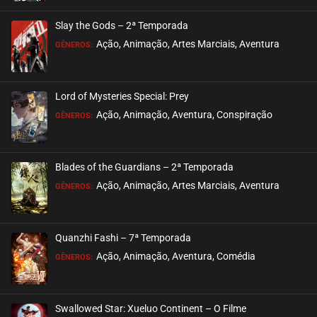
ASSISTIDO
Slay the Gods – 2ª Temporada
EPISÓDIO 237
Ação, Animação, Artes Marciais, Aventura
GÊNEROS:
dezembro 06, 2022
ASSISTIDO
Lord of Mysteries Special: Prey
Ação, Animação, Aventura, Conspiração
EPISÓDIO 236
GÊNEROS:
novembro 29, 2022
ASSISTIDO
Blades of the Guardians – 2ª Temporada
Ação, Animação, Artes Marciais, Aventura
EPISÓDIO 235
GÊNEROS:
novembro 21, 2022
ASSISTIDO
Quanzhi Fashi – 7ª Temporada
Ação, Animação, Aventura, Comédia
EPISÓDIO 234
GÊNEROS:
novembro 16, 2022
ASSISTIDO
Swallowed Star: Xueluo Continent – O Filme