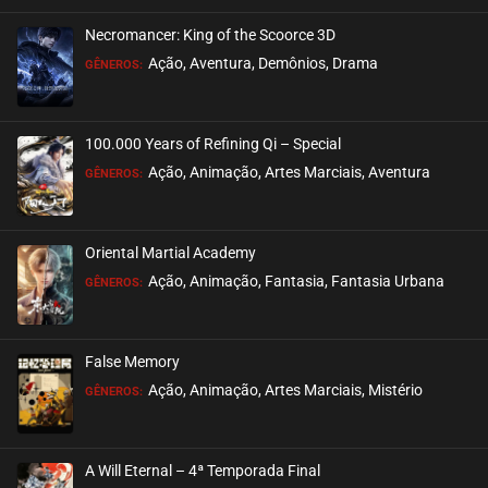
Necromancer: King of the Scoorce 3D
EPISÓDIO 245
Ação, Aventura, Demônios, Drama
GÊNEROS:
fevereiro 06, 2023
ASSISTIDO
100.000 Years of Refining Qi – Special
EPISÓDIO 244
Ação, Animação, Artes Marciais, Aventura
GÊNEROS:
janeiro 29, 2023
ASSISTIDO
Oriental Martial Academy
EPISÓDIO 243
Ação, Animação, Fantasia, Fantasia Urbana
GÊNEROS:
janeiro 25, 2023
ASSISTIDO
False Memory
EPISÓDIO 242
Ação, Animação, Artes Marciais, Mistério
GÊNEROS:
janeiro 15, 2023
ASSISTIDO
A Will Eternal – 4ª Temporada Final