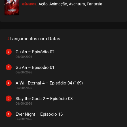
Ação, Animação, Aventura, Fantasia
GÊNEROS:
EPISÓDIO 233
novembro 07, 2022
ASSISTIDO
EPISÓDIO 232
novembro 04, 2022
#
Lançamentos com Datas:
ASSISTIDO
Gu An – Episódio 02
06/08/2026
EPISÓDIO 231
outubro 25, 2022
Gu An – Episódio 01
06/08/2026
ASSISTIDO
A Will Eternal 4 – Episódio 04 (169)
06/08/2026
EPISÓDIO 230
outubro 17, 2022
Slay the Gods 2 – Episódio 08
06/08/2026
ASSISTIDO
Ever Night – Episódio 16
EPISÓDIO 229
06/08/2026
outubro 12, 2022