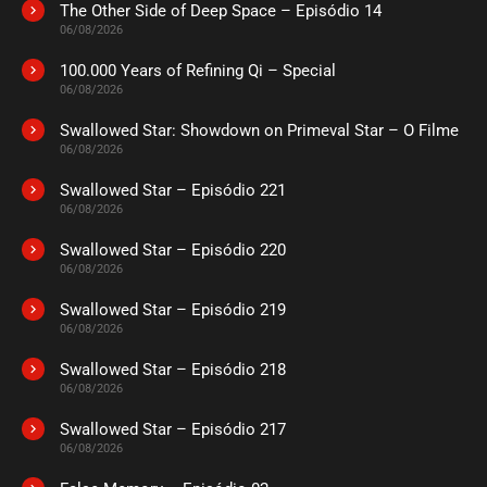
The Other Side of Deep Space – Episódio 14
ASSISTIDO
06/08/2026
100.000 Years of Refining Qi – Special
EPISÓDIO 228
06/08/2026
outubro 04, 2022
Swallowed Star: Showdown on Primeval Star – O Filme
ASSISTIDO
06/08/2026
Swallowed Star – Episódio 221
EPISÓDIO 227
setembro 25, 2022
06/08/2026
ASSISTIDO
Swallowed Star – Episódio 220
06/08/2026
EPISÓDIO 226
Swallowed Star – Episódio 219
setembro 19, 2022
06/08/2026
ASSISTIDO
Swallowed Star – Episódio 218
06/08/2026
EPISÓDIO 225
setembro 12, 2022
Swallowed Star – Episódio 217
06/08/2026
ASSISTIDO