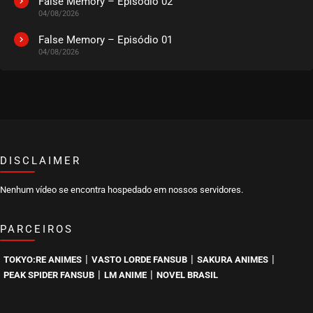
False Memory – Episódio 02
04/08/2026
EPISÓDIO 224
setembro 04, 2022
False Memory – Episódio 01
04/08/2026
ASSISTIDO
EPISÓDIO 223
agosto 28, 2022
ASSISTIDO
DISCLAIMER
EPISÓDIO 222
agosto 22, 2022
Nenhum vídeo se encontra hospedado em nossos servidores.
ASSISTIDO
PARCEIROS
EPISÓDIO 221
agosto 15, 2022
|
|
|
TOKYO:RE ANIMES
VASTO LORDE FANSUB
SAKURA ANIMES
ASSISTIDO
|
|
PEAK SPIDER FANSUB
LM ANIME
NOVEL BRASIL
EPISÓDIO 220
agosto 10, 2022