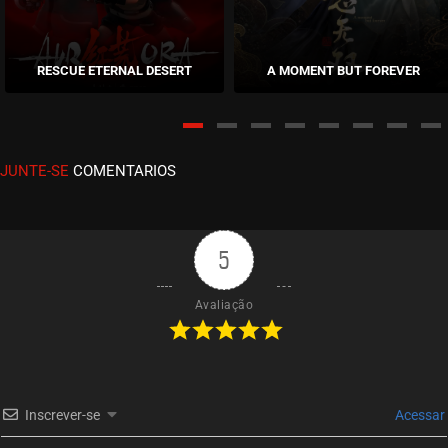
EPISÓDIO 254
abril 11, 2023
RESCUE ETERNAL DESERT
A MOMENT BUT FOREVER
ASSISTIDO
EPISÓDIO 253
abril 05, 2023
JUNTE-SE
COMENTARIOS
ASSISTIDO
EPISÓDIO 252
março 30, 2023
5
ASSISTIDO
Avaliação
EPISÓDIO 251
março 23, 2023
ASSISTIDO
Inscrever-se
Acessar
EPISÓDIO 250