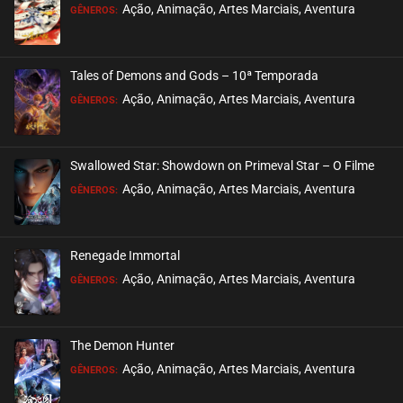
EPISÓDIO 241
Ação, Animação, Artes Marciais, Aventura
GÊNEROS:
janeiro 08, 2023
ASSISTIDO
Tales of Demons and Gods – 10ª Temporada
EPISÓDIO 240 (PARTE 2)
Ação, Animação, Artes Marciais, Aventura
GÊNEROS:
janeiro 02, 2023
ASSISTIDO
Swallowed Star: Showdown on Primeval Star – O Filme
EPISÓDIO 240 (PARTE 1)
Ação, Animação, Artes Marciais, Aventura
GÊNEROS:
dezembro 26, 2022
ASSISTIDO
Renegade Immortal
EPISÓDIO 239
Ação, Animação, Artes Marciais, Aventura
GÊNEROS:
dezembro 17, 2022
ASSISTIDO
The Demon Hunter
EPISÓDIO 238
Ação, Animação, Artes Marciais, Aventura
GÊNEROS:
dezembro 12, 2022