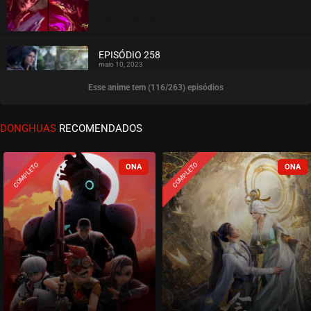
ASSISTIDO
EPISÓDIO 258
maio 10, 2023
Esse anime tem (116/263) episódios
ASSISTIDO
EPISÓDIO 257
DONGHUAS
RECOMENDADOS
maio 02, 2023
ASSISTIDO
COMPLETO
COMPLETO
EPISÓDIO 256
abril 26, 2023
ASSISTIDO
EPISÓDIO 255
abril 19, 2023
ASSISTIDO