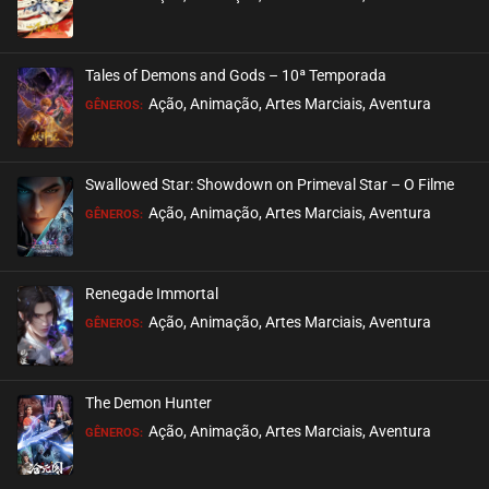
janeiro 08, 2023
ASSISTIDO
Tales of Demons and Gods – 10ª Temporada
EPISÓDIO 240 (PARTE 2)
Ação, Animação, Artes Marciais, Aventura
GÊNEROS:
janeiro 02, 2023
ASSISTIDO
Swallowed Star: Showdown on Primeval Star – O Filme
EPISÓDIO 240 (PARTE 1)
Ação, Animação, Artes Marciais, Aventura
GÊNEROS:
dezembro 26, 2022
ASSISTIDO
Renegade Immortal
EPISÓDIO 239
Ação, Animação, Artes Marciais, Aventura
GÊNEROS:
dezembro 17, 2022
ASSISTIDO
The Demon Hunter
EPISÓDIO 238
Ação, Animação, Artes Marciais, Aventura
GÊNEROS:
dezembro 12, 2022
ASSISTIDO