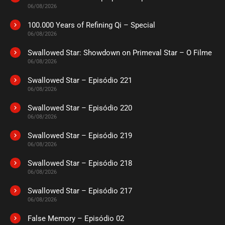
ASSISTIDO
06/08/2026
100.000 Years of Refining Qi – Special
EPISÓDIO 228
06/08/2026
outubro 04, 2022
Swallowed Star: Showdown on Primeval Star – O Filme
ASSISTIDO
06/08/2026
Swallowed Star – Episódio 221
EPISÓDIO 227
setembro 25, 2022
06/08/2026
ASSISTIDO
Swallowed Star – Episódio 220
06/08/2026
EPISÓDIO 226
Swallowed Star – Episódio 219
setembro 19, 2022
06/08/2026
ASSISTIDO
Swallowed Star – Episódio 218
06/08/2026
EPISÓDIO 225
setembro 12, 2022
Swallowed Star – Episódio 217
06/08/2026
ASSISTIDO
False Memory – Episódio 02