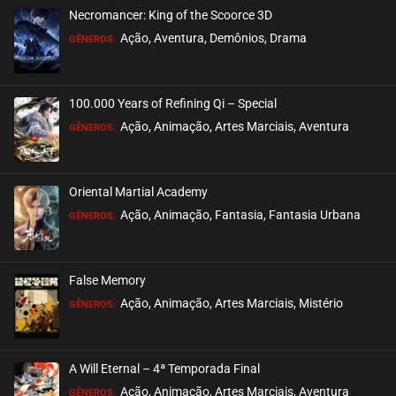
Necromancer: King of the Scoorce 3D
EPISÓDIO 245
Ação, Aventura, Demônios, Drama
GÊNEROS:
fevereiro 06, 2023
ASSISTIDO
100.000 Years of Refining Qi – Special
EPISÓDIO 244
Ação, Animação, Artes Marciais, Aventura
GÊNEROS:
janeiro 29, 2023
ASSISTIDO
Oriental Martial Academy
EPISÓDIO 243
Ação, Animação, Fantasia, Fantasia Urbana
GÊNEROS:
janeiro 25, 2023
ASSISTIDO
False Memory
EPISÓDIO 242
Ação, Animação, Artes Marciais, Mistério
GÊNEROS:
janeiro 15, 2023
ASSISTIDO
A Will Eternal – 4ª Temporada Final
EPISÓDIO 241
Ação, Animação, Artes Marciais, Aventura
GÊNEROS: