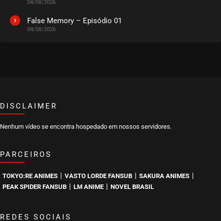
04/08/2026
EPISÓDIO 224
setembro 04, 2022
False Memory – Episódio 01
04/08/2026
ASSISTIDO
EPISÓDIO 223
agosto 28, 2022
ASSISTIDO
DISCLAIMER
EPISÓDIO 222
agosto 22, 2022
Nenhum vídeo se encontra hospedado em nossos servidores.
ASSISTIDO
PARCEIROS
EPISÓDIO 221
agosto 15, 2022
|
|
|
TOKYO:RE ANIMES
VASTO LORDE FANSUB
SAKURA ANIMES
ASSISTIDO
|
|
PEAK SPIDER FANSUB
LM ANIME
NOVEL BRASIL
EPISÓDIO 220
agosto 10, 2022
REDES SOCIAIS