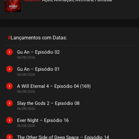
GÊNEROS:
EPISÓDIO 233
novembro 07, 2022
ASSISTIDO
EPISÓDIO 232
novembro 04, 2022
#
Lançamentos com Datas:
ASSISTIDO
Gu An – Episódio 02
06/08/2026
EPISÓDIO 231
outubro 25, 2022
Gu An – Episódio 01
06/08/2026
ASSISTIDO
A Will Eternal 4 – Episódio 04 (169)
06/08/2026
EPISÓDIO 230
outubro 17, 2022
Slay the Gods 2 – Episódio 08
06/08/2026
ASSISTIDO
Ever Night – Episódio 16
EPISÓDIO 229
06/08/2026
outubro 12, 2022
The Other Side of Deep Space – Episódio 14