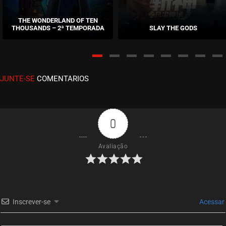
EPISÓDIO 254
abril 11, 2023
THE WONDERLAND OF TEN
THOUSANDS – 2ª TEMPORADA
SLAY THE GODS
ASSISTIDO
EPISÓDIO 253
abril 05, 2023
JUNTE-SE
COMENTARIOS
ASSISTIDO
EPISÓDIO 252
março 30, 2023
0
ASSISTIDO
Avaliação
EPISÓDIO 251
março 23, 2023
ASSISTIDO
Inscrever-se
Acessar
EPISÓDIO 250
março 14, 2023