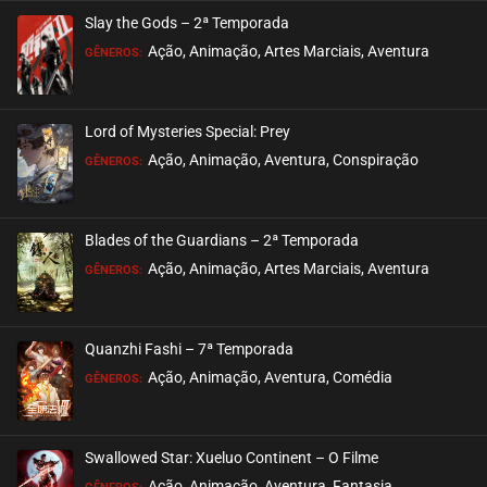
Slay the Gods – 2ª Temporada
EPISÓDIO 237
Ação, Animação, Artes Marciais, Aventura
GÊNEROS:
dezembro 06, 2022
ASSISTIDO
Lord of Mysteries Special: Prey
Ação, Animação, Aventura, Conspiração
EPISÓDIO 236
GÊNEROS:
novembro 29, 2022
ASSISTIDO
Blades of the Guardians – 2ª Temporada
Ação, Animação, Artes Marciais, Aventura
EPISÓDIO 235
GÊNEROS:
novembro 21, 2022
ASSISTIDO
Quanzhi Fashi – 7ª Temporada
Ação, Animação, Aventura, Comédia
EPISÓDIO 234
GÊNEROS:
novembro 16, 2022
ASSISTIDO
Swallowed Star: Xueluo Continent – O Filme
Ação, Animação, Aventura, Fantasia