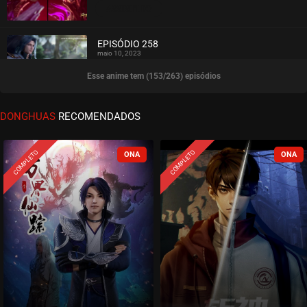
ASSISTIDO
EPISÓDIO 258
maio 10, 2023
Esse anime tem (153/263) episódios
ASSISTIDO
EPISÓDIO 257
DONGHUAS
RECOMENDADOS
maio 02, 2023
ASSISTIDO
COMPLETO
COMPLETO
EPISÓDIO 256
abril 26, 2023
ASSISTIDO
EPISÓDIO 255
abril 19, 2023
ASSISTIDO