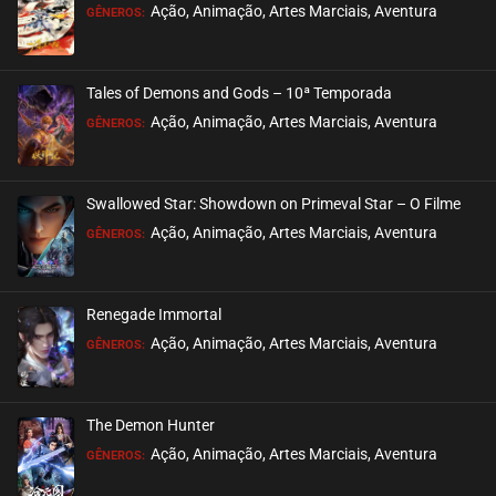
EPISÓDIO 241
Ação, Animação, Artes Marciais, Aventura
GÊNEROS:
janeiro 08, 2023
ASSISTIDO
Tales of Demons and Gods – 10ª Temporada
EPISÓDIO 240 (PARTE 2)
Ação, Animação, Artes Marciais, Aventura
GÊNEROS:
janeiro 02, 2023
ASSISTIDO
Swallowed Star: Showdown on Primeval Star – O Filme
EPISÓDIO 240 (PARTE 1)
Ação, Animação, Artes Marciais, Aventura
GÊNEROS:
dezembro 26, 2022
ASSISTIDO
Renegade Immortal
EPISÓDIO 239
Ação, Animação, Artes Marciais, Aventura
GÊNEROS:
dezembro 17, 2022
ASSISTIDO
The Demon Hunter
EPISÓDIO 238
Ação, Animação, Artes Marciais, Aventura
GÊNEROS:
dezembro 12, 2022