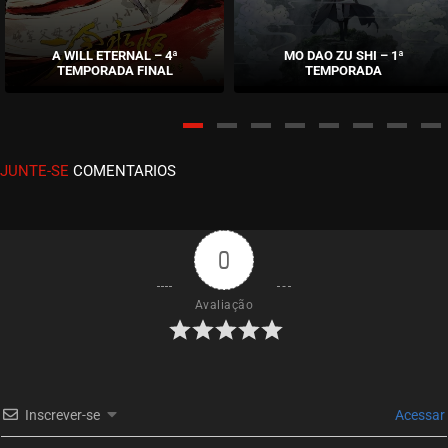
EPISÓDIO 254
abril 11, 2023
A WILL ETERNAL – 4ª
MO DAO ZU SHI – 1ª
TEMPORADA FINAL
TEMPORADA
ASSISTIDO
EPISÓDIO 253
abril 05, 2023
JUNTE-SE
COMENTARIOS
ASSISTIDO
EPISÓDIO 252
março 30, 2023
0
ASSISTIDO
Avaliação
EPISÓDIO 251
março 23, 2023
ASSISTIDO
Inscrever-se
Acessar
EPISÓDIO 250