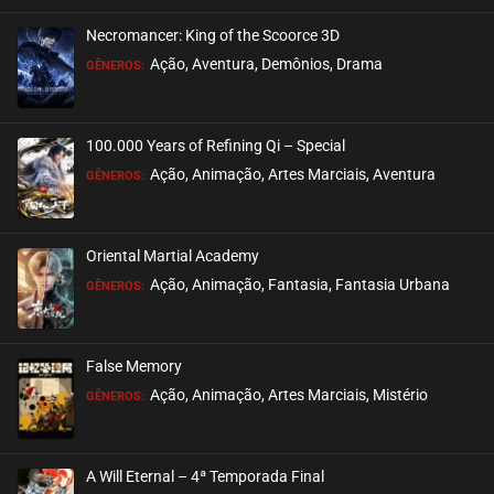
Necromancer: King of the Scoorce 3D
EPISÓDIO 245
Ação, Aventura, Demônios, Drama
GÊNEROS:
fevereiro 06, 2023
ASSISTIDO
100.000 Years of Refining Qi – Special
EPISÓDIO 244
Ação, Animação, Artes Marciais, Aventura
GÊNEROS:
janeiro 29, 2023
ASSISTIDO
Oriental Martial Academy
EPISÓDIO 243
Ação, Animação, Fantasia, Fantasia Urbana
GÊNEROS:
janeiro 25, 2023
ASSISTIDO
False Memory
EPISÓDIO 242
Ação, Animação, Artes Marciais, Mistério
GÊNEROS:
janeiro 15, 2023
ASSISTIDO
A Will Eternal – 4ª Temporada Final