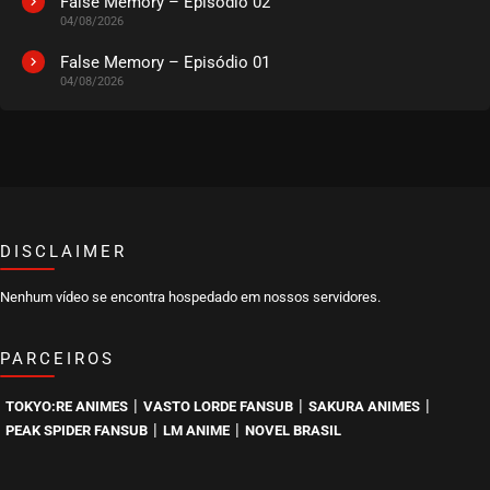
False Memory – Episódio 02
04/08/2026
EPISÓDIO 224
setembro 04, 2022
False Memory – Episódio 01
04/08/2026
ASSISTIDO
EPISÓDIO 223
agosto 28, 2022
ASSISTIDO
DISCLAIMER
EPISÓDIO 222
agosto 22, 2022
Nenhum vídeo se encontra hospedado em nossos servidores.
ASSISTIDO
PARCEIROS
EPISÓDIO 221
agosto 15, 2022
|
|
|
TOKYO:RE ANIMES
VASTO LORDE FANSUB
SAKURA ANIMES
ASSISTIDO
|
|
PEAK SPIDER FANSUB
LM ANIME
NOVEL BRASIL
EPISÓDIO 220
agosto 10, 2022