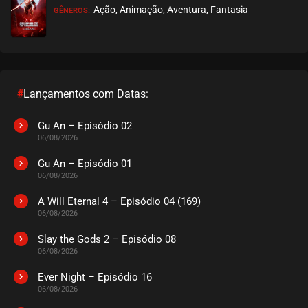
Ação, Animação, Aventura, Fantasia
GÊNEROS:
EPISÓDIO 233
novembro 07, 2022
ASSISTIDO
EPISÓDIO 232
novembro 04, 2022
#
Lançamentos com Datas:
ASSISTIDO
Gu An – Episódio 02
06/08/2026
EPISÓDIO 231
outubro 25, 2022
Gu An – Episódio 01
06/08/2026
ASSISTIDO
A Will Eternal 4 – Episódio 04 (169)
06/08/2026
EPISÓDIO 230
outubro 17, 2022
Slay the Gods 2 – Episódio 08
06/08/2026
ASSISTIDO
Ever Night – Episódio 16
EPISÓDIO 229
06/08/2026
outubro 12, 2022