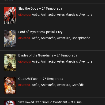
ASSISTIDO
Slay the Gods – 2ª Temporada
EPISÓDIO 237
Ação, Animação, Artes Marciais, Aventura
GÊNEROS:
dezembro 06, 2022
ASSISTIDO
Lord of Mysteries Special: Prey
Ação, Animação, Aventura, Conspiração
EPISÓDIO 236
GÊNEROS:
novembro 29, 2022
ASSISTIDO
Blades of the Guardians – 2ª Temporada
Ação, Animação, Artes Marciais, Aventura
EPISÓDIO 235
GÊNEROS:
novembro 21, 2022
ASSISTIDO
Quanzhi Fashi – 7ª Temporada
Ação, Animação, Aventura, Comédia
EPISÓDIO 234
GÊNEROS:
novembro 16, 2022
ASSISTIDO
Swallowed Star: Xueluo Continent – O Filme