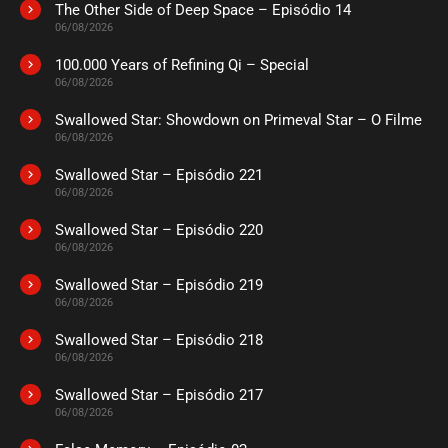
The Other Side of Deep Space – Episódio 14
ASSISTIDO
06/08/2026
100.000 Years of Refining Qi – Special
EPISÓDIO 228
06/08/2026
outubro 04, 2022
Swallowed Star: Showdown on Primeval Star – O Filme
ASSISTIDO
06/08/2026
Swallowed Star – Episódio 221
EPISÓDIO 227
setembro 25, 2022
06/08/2026
ASSISTIDO
Swallowed Star – Episódio 220
06/08/2026
EPISÓDIO 226
Swallowed Star – Episódio 219
setembro 19, 2022
06/08/2026
ASSISTIDO
Swallowed Star – Episódio 218
06/08/2026
EPISÓDIO 225
setembro 12, 2022
Swallowed Star – Episódio 217
06/08/2026
ASSISTIDO