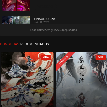
ASSISTIDO
EPISÓDIO 258
maio 10, 2023
Esse anime tem (135/263) episódios
ASSISTIDO
EPISÓDIO 257
DONGHUAS
RECOMENDADOS
maio 02, 2023
ASSISTIDO
COMPLETO
EPISÓDIO 256
abril 26, 2023
ASSISTIDO
EPISÓDIO 255
abril 19, 2023
ASSISTIDO