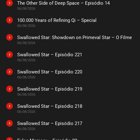
The Other Side of Deep Space – Episódio 14
ASSISTIDO
06/08/2026
100.000 Years of Refining Qi – Special
EPISÓDIO 228
06/08/2026
outubro 04, 2022
Swallowed Star: Showdown on Primeval Star – O Filme
ASSISTIDO
06/08/2026
Swallowed Star – Episódio 221
EPISÓDIO 227
setembro 25, 2022
06/08/2026
ASSISTIDO
Swallowed Star – Episódio 220
06/08/2026
EPISÓDIO 226
Swallowed Star – Episódio 219
setembro 19, 2022
06/08/2026
ASSISTIDO
Swallowed Star – Episódio 218
06/08/2026
EPISÓDIO 225
setembro 12, 2022
Swallowed Star – Episódio 217
06/08/2026
ASSISTIDO