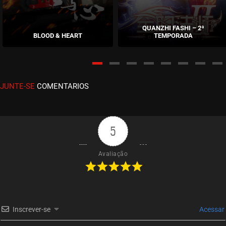
EPISÓDIO 254
abril 11, 2023
QUANZHI FASHI – 2ª
BLOOD & HEART
TEMPORADA
ASSISTIDO
EPISÓDIO 253
abril 05, 2023
JUNTE-SE
COMENTARIOS
ASSISTIDO
EPISÓDIO 252
março 30, 2023
5
ASSISTIDO
Avaliação
EPISÓDIO 251
março 23, 2023
ASSISTIDO
Inscrever-se
Acessar
EPISÓDIO 250