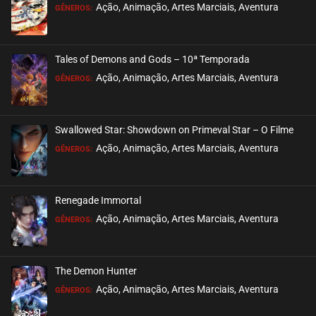
EPISÓDIO 241
Ação, Animação, Artes Marciais, Aventura
GÊNEROS:
janeiro 08, 2023
ASSISTIDO
Tales of Demons and Gods – 10ª Temporada
EPISÓDIO 240 (PARTE 2)
Ação, Animação, Artes Marciais, Aventura
GÊNEROS:
janeiro 02, 2023
ASSISTIDO
Swallowed Star: Showdown on Primeval Star – O Filme
EPISÓDIO 240 (PARTE 1)
Ação, Animação, Artes Marciais, Aventura
GÊNEROS:
dezembro 26, 2022
ASSISTIDO
Renegade Immortal
EPISÓDIO 239
Ação, Animação, Artes Marciais, Aventura
GÊNEROS:
dezembro 17, 2022
ASSISTIDO
The Demon Hunter
EPISÓDIO 238
Ação, Animação, Artes Marciais, Aventura
GÊNEROS:
dezembro 12, 2022