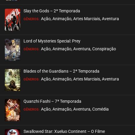
ASSISTIDO
Slay the Gods – 2ª Temporada
EPISÓDIO 237
Ação, Animação, Artes Marciais, Aventura
GÊNEROS:
dezembro 06, 2022
ASSISTIDO
Lord of Mysteries Special: Prey
Ação, Animação, Aventura, Conspiração
EPISÓDIO 236
GÊNEROS:
novembro 29, 2022
ASSISTIDO
Blades of the Guardians – 2ª Temporada
Ação, Animação, Artes Marciais, Aventura
EPISÓDIO 235
GÊNEROS:
novembro 21, 2022
ASSISTIDO
Quanzhi Fashi – 7ª Temporada
Ação, Animação, Aventura, Comédia
EPISÓDIO 234
GÊNEROS:
novembro 16, 2022
ASSISTIDO
Swallowed Star: Xueluo Continent – O Filme