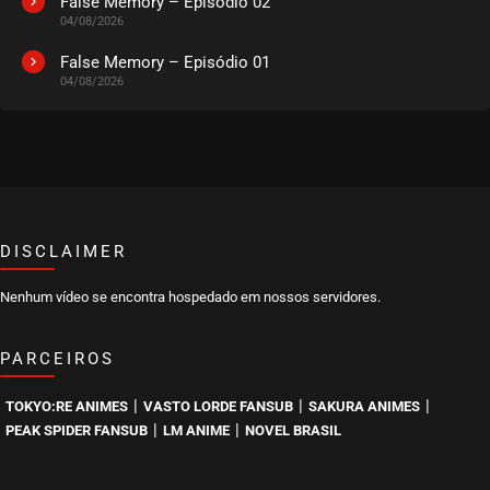
False Memory – Episódio 02
04/08/2026
EPISÓDIO 224
setembro 04, 2022
False Memory – Episódio 01
04/08/2026
ASSISTIDO
EPISÓDIO 223
agosto 28, 2022
ASSISTIDO
DISCLAIMER
EPISÓDIO 222
agosto 22, 2022
Nenhum vídeo se encontra hospedado em nossos servidores.
ASSISTIDO
PARCEIROS
EPISÓDIO 221
agosto 15, 2022
|
|
|
TOKYO:RE ANIMES
VASTO LORDE FANSUB
SAKURA ANIMES
ASSISTIDO
|
|
PEAK SPIDER FANSUB
LM ANIME
NOVEL BRASIL
EPISÓDIO 220
agosto 10, 2022