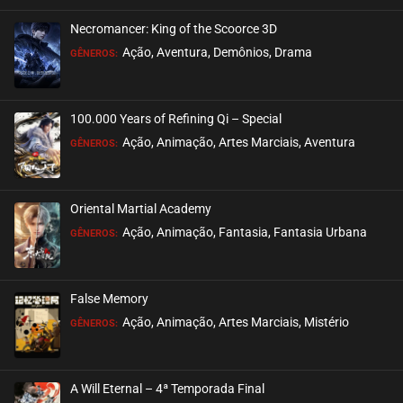
Necromancer: King of the Scoorce 3D
EPISÓDIO 245
Ação, Aventura, Demônios, Drama
GÊNEROS:
fevereiro 06, 2023
ASSISTIDO
100.000 Years of Refining Qi – Special
EPISÓDIO 244
Ação, Animação, Artes Marciais, Aventura
GÊNEROS:
janeiro 29, 2023
ASSISTIDO
Oriental Martial Academy
EPISÓDIO 243
Ação, Animação, Fantasia, Fantasia Urbana
GÊNEROS:
janeiro 25, 2023
ASSISTIDO
False Memory
EPISÓDIO 242
Ação, Animação, Artes Marciais, Mistério
GÊNEROS:
janeiro 15, 2023
ASSISTIDO
A Will Eternal – 4ª Temporada Final