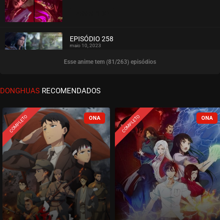
ASSISTIDO
EPISÓDIO 258
maio 10, 2023
Esse anime tem (81/263) episódios
ASSISTIDO
EPISÓDIO 257
DONGHUAS
RECOMENDADOS
maio 02, 2023
ASSISTIDO
COMPLETO
COMPLETO
EPISÓDIO 256
abril 26, 2023
ASSISTIDO
EPISÓDIO 255
abril 19, 2023
ASSISTIDO