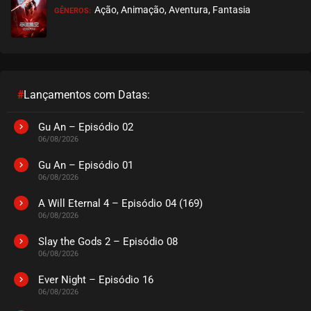
Ação, Animação, Aventura, Fantasia
GÊNEROS:
EPISÓDIO 233
novembro 07, 2022
ASSISTIDO
EPISÓDIO 232
novembro 04, 2022
#
Lançamentos com Datas:
ASSISTIDO
Gu An – Episódio 02
06/08/2026
EPISÓDIO 231
outubro 25, 2022
Gu An – Episódio 01
06/08/2026
ASSISTIDO
A Will Eternal 4 – Episódio 04 (169)
06/08/2026
EPISÓDIO 230
outubro 17, 2022
Slay the Gods 2 – Episódio 08
06/08/2026
ASSISTIDO
Ever Night – Episódio 16
EPISÓDIO 229
06/08/2026
outubro 12, 2022