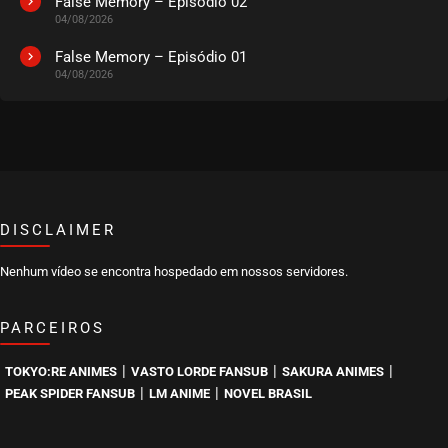
False Memory – Episódio 02
04/08/2026
EPISÓDIO 224
setembro 04, 2022
False Memory – Episódio 01
04/08/2026
ASSISTIDO
EPISÓDIO 223
agosto 28, 2022
ASSISTIDO
DISCLAIMER
EPISÓDIO 222
agosto 22, 2022
Nenhum vídeo se encontra hospedado em nossos servidores.
ASSISTIDO
PARCEIROS
EPISÓDIO 221
agosto 15, 2022
|
|
|
TOKYO:RE ANIMES
VASTO LORDE FANSUB
SAKURA ANIMES
ASSISTIDO
|
|
PEAK SPIDER FANSUB
LM ANIME
NOVEL BRASIL
EPISÓDIO 220
agosto 10, 2022