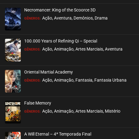
Necromancer: King of the Scoorce 3D
EPISÓDIO 245
Ação, Aventura, Demônios, Drama
GÊNEROS:
fevereiro 06, 2023
ASSISTIDO
100.000 Years of Refining Qi – Special
EPISÓDIO 244
Ação, Animação, Artes Marciais, Aventura
GÊNEROS:
janeiro 29, 2023
ASSISTIDO
Oriental Martial Academy
EPISÓDIO 243
Ação, Animação, Fantasia, Fantasia Urbana
GÊNEROS:
janeiro 25, 2023
ASSISTIDO
False Memory
EPISÓDIO 242
Ação, Animação, Artes Marciais, Mistério
GÊNEROS:
janeiro 15, 2023
ASSISTIDO
A Will Eternal – 4ª Temporada Final