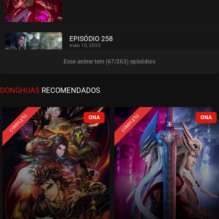
ASSISTIDO
EPISÓDIO 258
maio 10, 2023
Esse anime tem (67/263) episódios
ASSISTIDO
EPISÓDIO 257
DONGHUAS
RECOMENDADOS
maio 02, 2023
ASSISTIDO
COMPLETO
COMPLETO
EPISÓDIO 256
abril 26, 2023
ASSISTIDO
EPISÓDIO 255
abril 19, 2023
ASSISTIDO