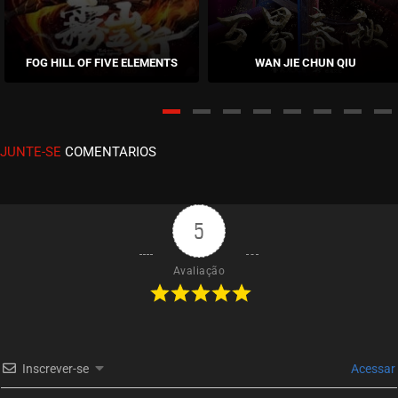
EPISÓDIO 254
abril 11, 2023
FOG HILL OF FIVE ELEMENTS
WAN JIE CHUN QIU
ASSISTIDO
EPISÓDIO 253
abril 05, 2023
JUNTE-SE
COMENTARIOS
ASSISTIDO
EPISÓDIO 252
março 30, 2023
5
ASSISTIDO
Avaliação
EPISÓDIO 251
março 23, 2023
ASSISTIDO
Inscrever-se
Acessar
EPISÓDIO 250