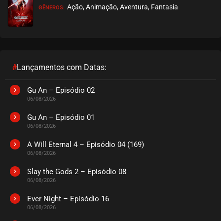
Ação, Animação, Aventura, Fantasia
GÊNEROS:
EPISÓDIO 233
novembro 07, 2022
ASSISTIDO
EPISÓDIO 232
novembro 04, 2022
#
Lançamentos com Datas:
ASSISTIDO
Gu An – Episódio 02
06/08/2026
EPISÓDIO 231
outubro 25, 2022
Gu An – Episódio 01
06/08/2026
ASSISTIDO
A Will Eternal 4 – Episódio 04 (169)
06/08/2026
EPISÓDIO 230
outubro 17, 2022
Slay the Gods 2 – Episódio 08
06/08/2026
ASSISTIDO
Ever Night – Episódio 16
EPISÓDIO 229
06/08/2026
outubro 12, 2022