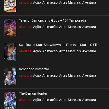
EPISÓDIO 241
Ação, Animação, Artes Marciais, Aventura
GÊNEROS:
janeiro 08, 2023
ASSISTIDO
Tales of Demons and Gods – 10ª Temporada
EPISÓDIO 240 (PARTE 2)
Ação, Animação, Artes Marciais, Aventura
GÊNEROS:
janeiro 02, 2023
ASSISTIDO
Swallowed Star: Showdown on Primeval Star – O Filme
EPISÓDIO 240 (PARTE 1)
Ação, Animação, Artes Marciais, Aventura
GÊNEROS:
dezembro 26, 2022
ASSISTIDO
Renegade Immortal
EPISÓDIO 239
Ação, Animação, Artes Marciais, Aventura
GÊNEROS:
dezembro 17, 2022
ASSISTIDO
The Demon Hunter
EPISÓDIO 238
Ação, Animação, Artes Marciais, Aventura
GÊNEROS:
dezembro 12, 2022