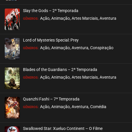
ASSISTIDO
Slay the Gods – 2ª Temporada
EPISÓDIO 237
Ação, Animação, Artes Marciais, Aventura
GÊNEROS:
dezembro 06, 2022
ASSISTIDO
Lord of Mysteries Special: Prey
Ação, Animação, Aventura, Conspiração
EPISÓDIO 236
GÊNEROS:
novembro 29, 2022
ASSISTIDO
Blades of the Guardians – 2ª Temporada
Ação, Animação, Artes Marciais, Aventura
EPISÓDIO 235
GÊNEROS:
novembro 21, 2022
ASSISTIDO
Quanzhi Fashi – 7ª Temporada
Ação, Animação, Aventura, Comédia
EPISÓDIO 234
GÊNEROS:
novembro 16, 2022
ASSISTIDO
Swallowed Star: Xueluo Continent – O Filme