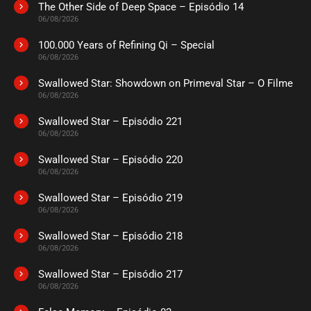
The Other Side of Deep Space – Episódio 14
ASSISTIDO
06/08/2026
100.000 Years of Refining Qi – Special
EPISÓDIO 228
06/08/2026
outubro 04, 2022
Swallowed Star: Showdown on Primeval Star – O Filme
ASSISTIDO
06/08/2026
Swallowed Star – Episódio 221
EPISÓDIO 227
setembro 25, 2022
06/08/2026
ASSISTIDO
Swallowed Star – Episódio 220
06/08/2026
EPISÓDIO 226
Swallowed Star – Episódio 219
setembro 19, 2022
06/08/2026
ASSISTIDO
Swallowed Star – Episódio 218
06/08/2026
EPISÓDIO 225
setembro 12, 2022
Swallowed Star – Episódio 217
06/08/2026
ASSISTIDO