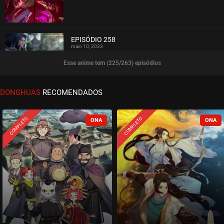
ASSISTIDO
EPISÓDIO 258
maio 10, 2023
Esse anime tem (225/263) episódios
ASSISTIDO
EPISÓDIO 257
DONGHUAS
RECOMENDADOS
maio 02, 2023
ASSISTIDO
COMPLETO
COMPLETO
EPISÓDIO 256
abril 26, 2023
ASSISTIDO
EPISÓDIO 255
abril 19, 2023
ASSISTIDO