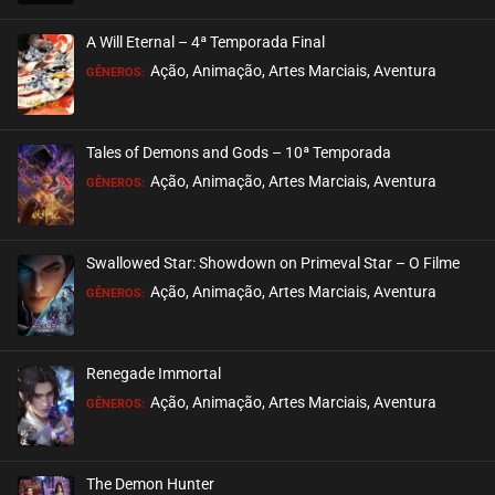
EPISÓDIO 241
janeiro 08, 2023
A Will Eternal – 4ª Temporada Final
ASSISTIDO
Ação, Animação, Artes Marciais, Aventura
GÊNEROS:
EPISÓDIO 240 (PARTE 2)
janeiro 02, 2023
Tales of Demons and Gods – 10ª Temporada
ASSISTIDO
Ação, Animação, Artes Marciais, Aventura
GÊNEROS:
EPISÓDIO 240 (PARTE 1)
dezembro 26, 2022
Swallowed Star: Showdown on Primeval Star – O Filme
ASSISTIDO
Ação, Animação, Artes Marciais, Aventura
GÊNEROS:
EPISÓDIO 239
dezembro 17, 2022
Renegade Immortal
ASSISTIDO
Ação, Animação, Artes Marciais, Aventura
GÊNEROS:
EPISÓDIO 238
dezembro 12, 2022
The Demon Hunter