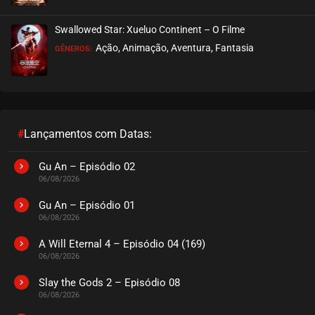
EPISÓDIO 233
novembro 07, 2022
Swallowed Star: Xueluo Continent – O Filme
ASSISTIDO
Ação, Animação, Aventura, Fantasia
GÊNEROS:
EPISÓDIO 232
novembro 04, 2022
ASSISTIDO
#
Lançamentos com Datas:
EPISÓDIO 231
outubro 25, 2022
Gu An – Episódio 02
06/08/2026
ASSISTIDO
Gu An – Episódio 01
06/08/2026
EPISÓDIO 230
outubro 17, 2022
A Will Eternal 4 – Episódio 04 (169)
06/08/2026
ASSISTIDO
Slay the Gods 2 – Episódio 08
06/08/2026
EPISÓDIO 229
outubro 12, 2022