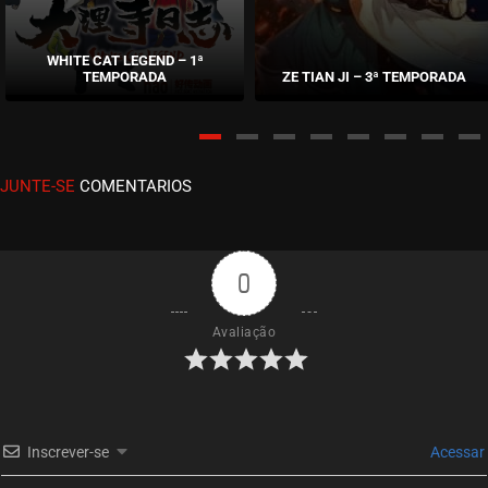
EPISÓDIO 254
abril 11, 2023
WHITE CAT LEGEND – 1ª
TEMPORADA
ZE TIAN JI – 3ª TEMPORADA
ASSISTIDO
EPISÓDIO 253
abril 05, 2023
JUNTE-SE
COMENTARIOS
ASSISTIDO
EPISÓDIO 252
março 30, 2023
0
ASSISTIDO
Avaliação
EPISÓDIO 251
março 23, 2023
ASSISTIDO
Inscrever-se
Acessar
EPISÓDIO 250