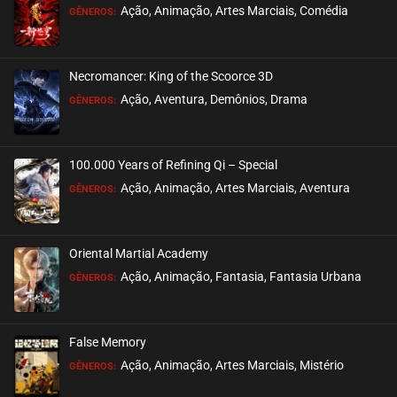
Ação, Animação, Artes Marciais, Comédia
GÊNEROS:
EPISÓDIO 245
fevereiro 06, 2023
Necromancer: King of the Scoorce 3D
ASSISTIDO
Ação, Aventura, Demônios, Drama
GÊNEROS:
EPISÓDIO 244
janeiro 29, 2023
100.000 Years of Refining Qi – Special
ASSISTIDO
Ação, Animação, Artes Marciais, Aventura
GÊNEROS:
EPISÓDIO 243
janeiro 25, 2023
Oriental Martial Academy
ASSISTIDO
Ação, Animação, Fantasia, Fantasia Urbana
GÊNEROS:
EPISÓDIO 242
janeiro 15, 2023
False Memory
ASSISTIDO
Ação, Animação, Artes Marciais, Mistério
GÊNEROS: