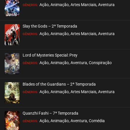
ASSISTIDO
Ação, Animação, Artes Marciais, Aventura
GÊNEROS:
EPISÓDIO 237
dezembro 06, 2022
Slay the Gods – 2ª Temporada
ASSISTIDO
Ação, Animação, Artes Marciais, Aventura
GÊNEROS:
EPISÓDIO 236
novembro 29, 2022
Lord of Mysteries Special: Prey
ASSISTIDO
Ação, Animação, Aventura, Conspiração
GÊNEROS:
EPISÓDIO 235
novembro 21, 2022
Blades of the Guardians – 2ª Temporada
ASSISTIDO
Ação, Animação, Artes Marciais, Aventura
GÊNEROS:
EPISÓDIO 234
novembro 16, 2022
Quanzhi Fashi – 7ª Temporada
ASSISTIDO
Ação, Animação, Aventura, Comédia
GÊNEROS: