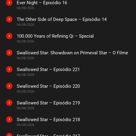
Ever Night – Episódio 16
ASSISTIDO
06/08/2026
The Other Side of Deep Space – Episódio 14
EPISÓDIO 228
06/08/2026
outubro 04, 2022
100.000 Years of Refining Qi – Special
ASSISTIDO
06/08/2026
Swallowed Star: Showdown on Primeval Star – O Filme
EPISÓDIO 227
setembro 25, 2022
06/08/2026
ASSISTIDO
Swallowed Star – Episódio 221
06/08/2026
EPISÓDIO 226
Swallowed Star – Episódio 220
setembro 19, 2022
06/08/2026
ASSISTIDO
Swallowed Star – Episódio 219
06/08/2026
EPISÓDIO 225
Swallowed Star – Episódio 218
setembro 12, 2022
06/08/2026
ASSISTIDO