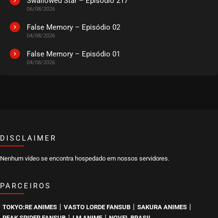
Swallowed Star – Episódio 217
06/08/2026
EPISÓDIO 224
setembro 04, 2022
False Memory – Episódio 02
04/08/2026
ASSISTIDO
False Memory – Episódio 01
04/08/2026
EPISÓDIO 223
agosto 28, 2022
ASSISTIDO
EPISÓDIO 222
agosto 22, 2022
ASSISTIDO
DISCLAIMER
Nenhum vídeo se encontra hospedado em nossos servidores.
EPISÓDIO 221
agosto 15, 2022
PARCEIROS
ASSISTIDO
|
|
|
TOKYO:RE ANIMES
VASTO LORDE FANSUB
SAKURA ANIMES
EPISÓDIO 220
|
|
PEAK SPIDER FANSUB
LM ANIME
NOVEL BRASIL
agosto 10, 2022