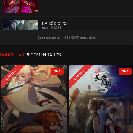
ASSISTIDO
EPISÓDIO 258
maio 10, 2023
Esse anime tem (119/263) episódios
ASSISTIDO
EPISÓDIO 257
DONGHUAS
RECOMENDADOS
maio 02, 2023
ASSISTIDO
COMPLETO
COMPLETO
EPISÓDIO 256
abril 26, 2023
ASSISTIDO
EPISÓDIO 255
abril 19, 2023
ASSISTIDO