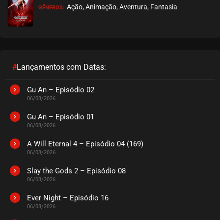
Ação, Animação, Aventura, Fantasia
GÊNEROS:
EPISÓDIO 233
novembro 07, 2022
ASSISTIDO
EPISÓDIO 232
novembro 04, 2022
#
Lançamentos com Datas:
ASSISTIDO
Gu An – Episódio 02
06/08/2026
EPISÓDIO 231
outubro 25, 2022
Gu An – Episódio 01
06/08/2026
ASSISTIDO
A Will Eternal 4 – Episódio 04 (169)
06/08/2026
EPISÓDIO 230
outubro 17, 2022
Slay the Gods 2 – Episódio 08
06/08/2026
ASSISTIDO
Ever Night – Episódio 16
EPISÓDIO 229
06/08/2026
outubro 12, 2022