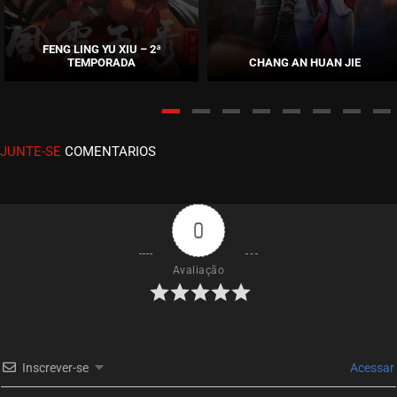
EPISÓDIO 254
abril 11, 2023
FENG LING YU XIU – 2ª
TEMPORADA
CHANG AN HUAN JIE
ASSISTIDO
EPISÓDIO 253
abril 05, 2023
JUNTE-SE
COMENTARIOS
ASSISTIDO
EPISÓDIO 252
março 30, 2023
0
ASSISTIDO
Avaliação
EPISÓDIO 251
março 23, 2023
ASSISTIDO
Inscrever-se
Acessar
EPISÓDIO 250