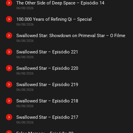
The Other Side of Deep Space – Episódio 14
ASSISTIDO
06/08/2026
100.000 Years of Refining Qi – Special
EPISÓDIO 228
06/08/2026
outubro 04, 2022
Swallowed Star: Showdown on Primeval Star – O Filme
ASSISTIDO
06/08/2026
Swallowed Star – Episódio 221
EPISÓDIO 227
setembro 25, 2022
06/08/2026
ASSISTIDO
Swallowed Star – Episódio 220
06/08/2026
EPISÓDIO 226
Swallowed Star – Episódio 219
setembro 19, 2022
06/08/2026
ASSISTIDO
Swallowed Star – Episódio 218
06/08/2026
EPISÓDIO 225
setembro 12, 2022
Swallowed Star – Episódio 217
06/08/2026
ASSISTIDO