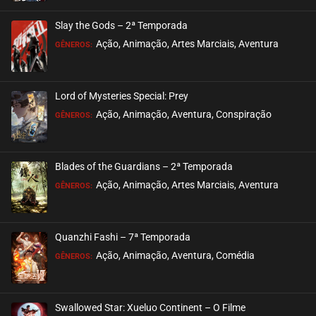
ASSISTIDO
Slay the Gods – 2ª Temporada
EPISÓDIO 237
Ação, Animação, Artes Marciais, Aventura
GÊNEROS:
dezembro 06, 2022
ASSISTIDO
Lord of Mysteries Special: Prey
Ação, Animação, Aventura, Conspiração
EPISÓDIO 236
GÊNEROS:
novembro 29, 2022
ASSISTIDO
Blades of the Guardians – 2ª Temporada
Ação, Animação, Artes Marciais, Aventura
EPISÓDIO 235
GÊNEROS:
novembro 21, 2022
ASSISTIDO
Quanzhi Fashi – 7ª Temporada
Ação, Animação, Aventura, Comédia
EPISÓDIO 234
GÊNEROS:
novembro 16, 2022
ASSISTIDO
Swallowed Star: Xueluo Continent – O Filme