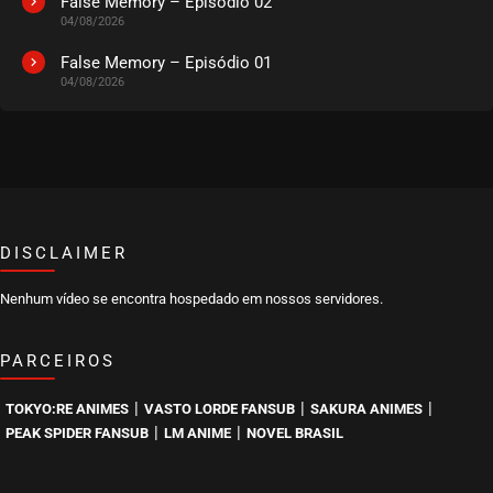
False Memory – Episódio 02
04/08/2026
EPISÓDIO 224
setembro 04, 2022
False Memory – Episódio 01
04/08/2026
ASSISTIDO
EPISÓDIO 223
agosto 28, 2022
ASSISTIDO
DISCLAIMER
EPISÓDIO 222
agosto 22, 2022
Nenhum vídeo se encontra hospedado em nossos servidores.
ASSISTIDO
PARCEIROS
EPISÓDIO 221
agosto 15, 2022
|
|
|
TOKYO:RE ANIMES
VASTO LORDE FANSUB
SAKURA ANIMES
ASSISTIDO
|
|
PEAK SPIDER FANSUB
LM ANIME
NOVEL BRASIL
EPISÓDIO 220
agosto 10, 2022