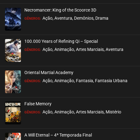
Necromancer: King of the Scoorce 3D
EPISÓDIO 245
Ação, Aventura, Demônios, Drama
GÊNEROS:
fevereiro 06, 2023
ASSISTIDO
100.000 Years of Refining Qi – Special
EPISÓDIO 244
Ação, Animação, Artes Marciais, Aventura
GÊNEROS:
janeiro 29, 2023
ASSISTIDO
Oriental Martial Academy
EPISÓDIO 243
Ação, Animação, Fantasia, Fantasia Urbana
GÊNEROS:
janeiro 25, 2023
ASSISTIDO
False Memory
EPISÓDIO 242
Ação, Animação, Artes Marciais, Mistério
GÊNEROS:
janeiro 15, 2023
ASSISTIDO
A Will Eternal – 4ª Temporada Final