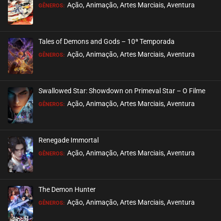
EPISÓDIO 241
Ação, Animação, Artes Marciais, Aventura
GÊNEROS:
janeiro 08, 2023
ASSISTIDO
Tales of Demons and Gods – 10ª Temporada
EPISÓDIO 240 (PARTE 2)
Ação, Animação, Artes Marciais, Aventura
GÊNEROS:
janeiro 02, 2023
ASSISTIDO
Swallowed Star: Showdown on Primeval Star – O Filme
EPISÓDIO 240 (PARTE 1)
Ação, Animação, Artes Marciais, Aventura
GÊNEROS:
dezembro 26, 2022
ASSISTIDO
Renegade Immortal
EPISÓDIO 239
Ação, Animação, Artes Marciais, Aventura
GÊNEROS:
dezembro 17, 2022
ASSISTIDO
The Demon Hunter
EPISÓDIO 238
Ação, Animação, Artes Marciais, Aventura
GÊNEROS:
dezembro 12, 2022