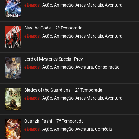
ASSISTIDO
Ação, Animação, Artes Marciais, Aventura
GÊNEROS:
EPISÓDIO 39
maio 09, 2024
Slay the Gods – 2ª Temporada
ASSISTIDO
Ação, Animação, Artes Marciais, Aventura
GÊNEROS:
EPISÓDIO 38
maio 09, 2024
Lord of Mysteries Special: Prey
ASSISTIDO
Ação, Animação, Aventura, Conspiração
GÊNEROS:
EPISÓDIO 37
maio 09, 2024
Blades of the Guardians – 2ª Temporada
ASSISTIDO
Ação, Animação, Artes Marciais, Aventura
GÊNEROS:
EPISÓDIO 36
maio 01, 2024
Quanzhi Fashi – 7ª Temporada
ASSISTIDO
Ação, Animação, Aventura, Comédia
GÊNEROS: