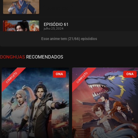
ASSISTIDO
EPISÓDIO 61
julho 25, 2024
Esse anime tem (21/66) episódios
ASSISTIDO
EPISÓDIO 60
DONGHUAS
RECOMENDADOS
julho 25, 2024
ASSISTIDO
COMPLETO
COMPLETO
EPISÓDIO 59
julho 17, 2024
ASSISTIDO
EPISÓDIO 58
julho 11, 2024
ASSISTIDO