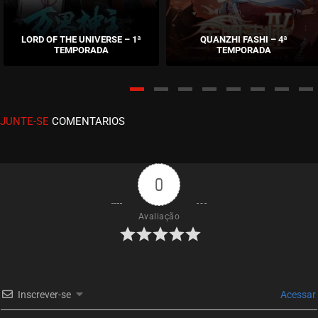
EPISÓDIO 57
julho 11, 2024
LORD OF THE UNIVERSE – 1ª
QUANZHI FASHI – 4ª
TEMPORADA
TEMPORADA
ASSISTIDO
EPISÓDIO 56
julho 04, 2024
JUNTE-SE
COMENTARIOS
ASSISTIDO
EPISÓDIO 55
julho 04, 2024
0
ASSISTIDO
Avaliação
EPISÓDIO 54
junho 26, 2024
ASSISTIDO
Inscrever-se
Acessar
EPISÓDIO 53