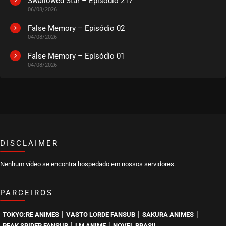
Swallowed Star – Episódio 217
06/08/2026
EPISÓDIO 26
março 27, 2024
False Memory – Episódio 02
04/08/2026
ASSISTIDO
False Memory – Episódio 01
04/08/2026
EPISÓDIO 25
março 27, 2024
ASSISTIDO
EPISÓDIO 24
março 27, 2024
ASSISTIDO
DISCLAIMER
Nenhum vídeo se encontra hospedado em nossos servidores.
EPISÓDIO 23
março 27, 2024
PARCEIROS
ASSISTIDO
|
|
|
TOKYO:RE ANIMES
VASTO LORDE FANSUB
SAKURA ANIMES
EPISÓDIO 22
|
|
PEAK SPIDER FANSUB
LM ANIME
NOVEL BRASIL
março 20, 2024