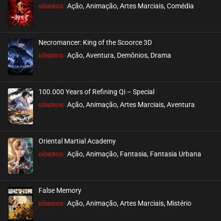
Ação, Animação, Artes Marciais, Comédia
GÊNEROS:
EPISÓDIO 48
junho 05, 2024
Necromancer: King of the Scoorce 3D
ASSISTIDO
Ação, Aventura, Demônios, Drama
GÊNEROS:
EPISÓDIO 47
junho 05, 2024
100.000 Years of Refining Qi – Special
ASSISTIDO
Ação, Animação, Artes Marciais, Aventura
GÊNEROS:
EPISÓDIO 46
maio 29, 2024
Oriental Martial Academy
ASSISTIDO
Ação, Animação, Fantasia, Fantasia Urbana
GÊNEROS:
EPISÓDIO 45
maio 29, 2024
False Memory
ASSISTIDO
Ação, Animação, Artes Marciais, Mistério
GÊNEROS: