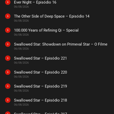
Ever Night – Episódio 16
ASSISTIDO
06/08/2026
The Other Side of Deep Space – Episódio 14
EPISÓDIO 30
06/08/2026
abril 10, 2024
100.000 Years of Refining Qi – Special
ASSISTIDO
06/08/2026
Swallowed Star: Showdown on Primeval Star – O Filme
EPISÓDIO 29
abril 10, 2024
06/08/2026
ASSISTIDO
Swallowed Star – Episódio 221
06/08/2026
EPISÓDIO 28
Swallowed Star – Episódio 220
abril 04, 2024
06/08/2026
ASSISTIDO
Swallowed Star – Episódio 219
06/08/2026
EPISÓDIO 27
Swallowed Star – Episódio 218
abril 04, 2024
06/08/2026
ASSISTIDO