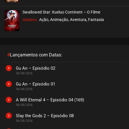
EPISÓDIO 35
maio 01, 2024
Swallowed Star: Xueluo Continent – O Filme
ASSISTIDO
Ação, Animação, Aventura, Fantasia
GÊNEROS:
EPISÓDIO 34
maio 01, 2024
ASSISTIDO
#
Lançamentos com Datas:
EPISÓDIO 33
abril 25, 2024
Gu An – Episódio 02
06/08/2026
ASSISTIDO
Gu An – Episódio 01
06/08/2026
EPISÓDIO 32
abril 25, 2024
A Will Eternal 4 – Episódio 04 (169)
06/08/2026
ASSISTIDO
Slay the Gods 2 – Episódio 08
06/08/2026
EPISÓDIO 31
abril 25, 2024