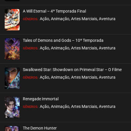
EPISÓDIO 44
maio 26, 2024
A Will Eternal – 4ª Temporada Final
ASSISTIDO
Ação, Animação, Artes Marciais, Aventura
GÊNEROS:
EPISÓDIO 43
maio 26, 2024
Tales of Demons and Gods – 10ª Temporada
ASSISTIDO
Ação, Animação, Artes Marciais, Aventura
GÊNEROS:
EPISÓDIO 42
maio 26, 2024
Swallowed Star: Showdown on Primeval Star – O Filme
ASSISTIDO
Ação, Animação, Artes Marciais, Aventura
GÊNEROS:
EPISÓDIO 41
maio 15, 2024
Renegade Immortal
ASSISTIDO
Ação, Animação, Artes Marciais, Aventura
GÊNEROS:
EPISÓDIO 40
maio 15, 2024
The Demon Hunter